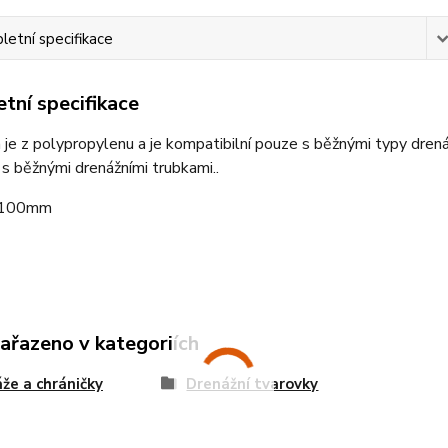
etní specifikace
tní specifikace
je z polypropylenu a je kompatibilní pouze s běžnými typy dren
 s běžnými drenážními trubkami..
 100mm
zařazeno v kategoriích
že a chráničky
Drenážní tvarovky