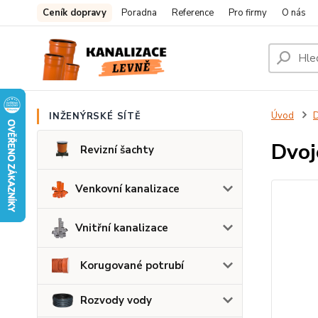
Ceník dopravy
Poradna
Reference
Pro firmy
O nás
Úvod
D
INŽENÝRSKÉ SÍTĚ
Dvoj
Revizní šachty
Venkovní kanalizace
Vnitřní kanalizace
Korugované potrubí
Rozvody vody