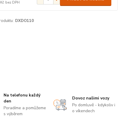
 Kč
bez DPH
roduktu:
DXDO110
Na telefonu každý
Dovoz našimi vozy
den
Po domluvě - kdykoliv i
Poradíme a pomůžeme
o víkendech
s výběrem