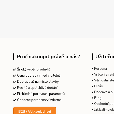
Proč nakoupit právě u nás?
Užitečn
▪
Poradna
✔️ Široký výběr produktů
▪
Vrácení a re
✔️ Cena dopravy ihned viditelná
▪
Věrnostní sl
✔️ Doprava až na místo stavby
▪
O nás
✔️ Rychlé a spolehlivé dodání
▪
Doprava a pl
✔️ Přehledné porovnání parametrů
▪
Blog
✔️ Odborné poradenství zdarma
▪
Obchodní po
▪
Jak balíme o
B2B / Velkoobchod