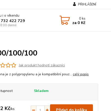
PŘIHLÁŠENÍ
u i o víkendu
0
ks
 732 422 729
za
0 Kč
8:00 denně
00/100/100
Jak produkt hodnotí zákazníci
na je z polypropylenu a je kompatibilní pouz...
celý popis
tupnost
Skladem
2 Kč
/
ks
Přidat do košíku