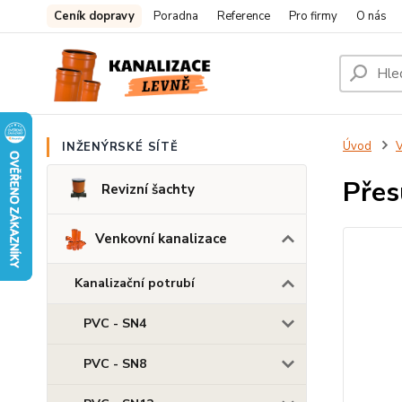
Ceník dopravy
Poradna
Reference
Pro firmy
O nás
Úvod
V
INŽENÝRSKÉ SÍTĚ
Pře
Revizní šachty
Venkovní kanalizace
Kanalizační potrubí
PVC - SN4
PVC - SN8