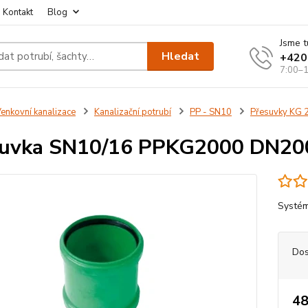
Kontakt
Blog
Jsme t
Hledat
+420
7:00–1
enkovní kanalizace
Kanalizační potrubí
PP - SN10
Přesuvky KG 
suvka SN10/16 PPKG2000 DN20
Systém
Dos
48