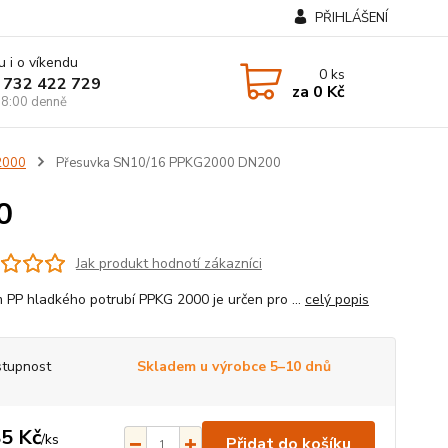
PŘIHLÁŠENÍ
u i o víkendu
0
ks
 732 422 729
za
0 Kč
8:00 denně
2000
Přesuvka SN10/16 PPKG2000 DN200
0
Jak produkt hodnotí zákazníci
 PP hladkého potrubí PPKG 2000 je určen pro ...
celý popis
tupnost
Skladem u výrobce 5–10 dnů
5 Kč
/
ks
Přidat do košíku