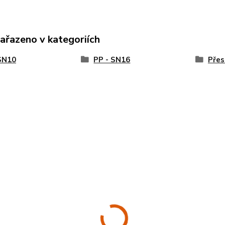
zařazeno v kategoriích
SN10
PP - SN16
Přes