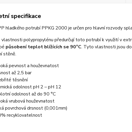
tní specifikace
P hladkého potrubí PPKG 2000 je určen pro hlavní rozvody spla
 vlastnosti polypropylénu předurčují toto potrubí k využití v ext
obé
působení teplot blížících se 90°C
. Tyto vlastnosti jsou d
í stěně.
oká pevnost a houževnatost
nost až 2,5 bar
ebřité těsnění
mická odolnost pH 2 – pH 12
lotní odolnost až do 90 °C
oká vrubová houževnatost
ká povrchová drsnost (0,001mm)
% recyklovatelnost