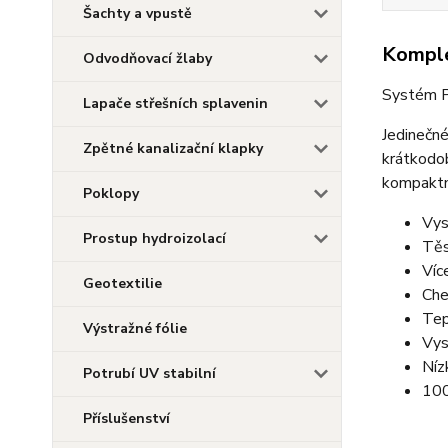
Šachty a vpustě
Komple
Odvodňovací žlaby
Systém P
Lapače střešních splavenin
Jedinečné
Zpětné kanalizační klapky
krátkod
kompaktn
Poklopy
Vys
Prostup hydroizolací
Těs
Víc
Geotextilie
Che
Tep
Výstražné fólie
Vys
Níz
Potrubí UV stabilní
100
Příslušenství