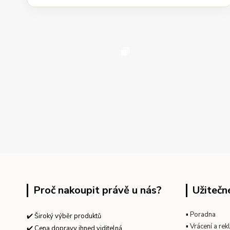
Proč nakoupit právě u nás?
Užitečn
▪
Poradna
✔️ Široký výběr produktů
▪
Vrácení a re
✔️ Cena dopravy ihned viditelná