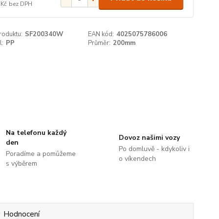
 Kč
bez DPH
roduktu:
SF200340W
EAN kód:
4025075786006
l:
PP
Průměr:
200mm
Na telefonu každý
Dovoz našimi vozy
den
Po domluvě - kdykoliv i
Poradíme a pomůžeme
o víkendech
s výběrem
Hodnocení