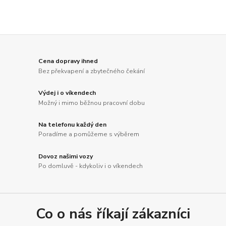
Cena dopravy ihned
Bez překvapení a zbytečného čekání
Výdej i o víkendech
Možný i mimo běžnou pracovní dobu
Na telefonu každý den
Poradíme a pomůžeme s výběrem
Dovoz našimi vozy
Po domluvě - kdykoliv i o víkendech
Co o nás říkají zákazníci