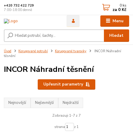
0
ks
+420 732 422 729
za
0 Kč
7:00–18:00 denně
Menu
Hledat
Úvod
Korugované potrubí
Korugované tvarovky
INCOR Náhradní
těsnění
INCOR Náhradní těsnění
Upřesnit parametry
Nejnovější
Nejlevnější
Nejdražší
Zobrazuji 1-7 z 7
strana
z 1