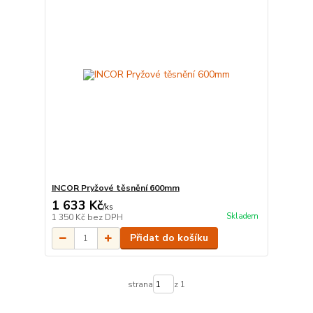
INCOR Pryžové těsnění 600mm
1 633 Kč
/
ks
Skladem
1 350 Kč
bez DPH
Přidat do košíku
strana
z 1