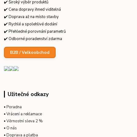
✔️ Široký výběr produktů
✔️ Cena dopravy ihned viditelná
✔️ Doprava až na místo stavby
✔️ Rychlé a spolehlivé dodání
✔️ Přehledné porovnání parametrů
✔️ Odborné poradenství zdarma
B2B / Velkoobchod
Užitečné odkazy
▪
Poradna
▪
Vrácení a reklamace
▪
Věrnostní sleva 2 %
▪
O nás
▪
Doprava a platba