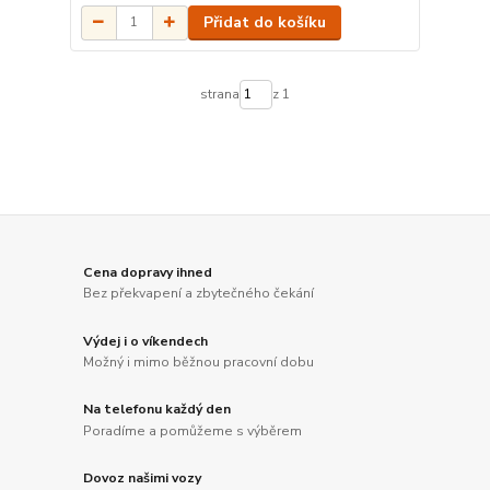
Přidat do košíku
strana
z 1
Cena dopravy ihned
Bez překvapení a zbytečného čekání
Výdej i o víkendech
Možný i mimo běžnou pracovní dobu
Na telefonu každý den
Poradíme a pomůžeme s výběrem
Dovoz našimi vozy