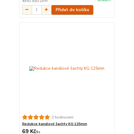
Skladem
49 Kč
bez DPH
Přidat do košíku
2 hodnocení
Redukce kanálové šachty KG 125mm
69 Kč
/
ks