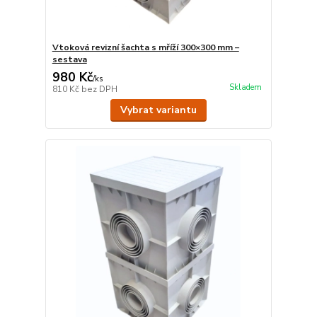
Vtoková revizní šachta s mříží 300×300 mm –
sestava
980 Kč
/
ks
Skladem
810 Kč
bez DPH
Vybrat variantu