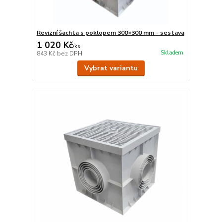
Revizní šachta s poklopem 300×300 mm – sestava
1 020 Kč
/
ks
Skladem
843 Kč
bez DPH
Vybrat variantu