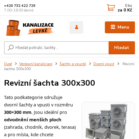
0
ks
+420 732 422 729
za
0 Kč
7:00–18:00 denně
Menu
Hledat
Úvod
Venkovní kanalizace
Šachty a vpustě
Dvorní vpusť
Revizní
šachta 300x300
Revizní šachta 300x300
Tato podkategorie sdružuje
dvorní šachty a vpusti v rozměru
300×300 mm
. Jsou ideální pro
odvodnění menších ploch
(zahrada, chodník, dvorek, terasa)
a pro místa, kde chcete