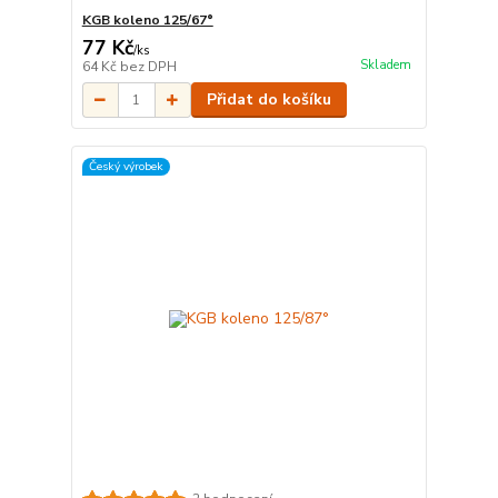
KGB koleno 125/67°
77 Kč
/
ks
Skladem
64 Kč
bez DPH
Přidat do košíku
Český výrobek