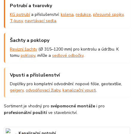
Potrubí a tvarovky
KG potrubí
a příslušenství:
kolena
,
redukce
,
přesuvné spojky
,
T-kusy
,
navrtávací sedla
.
Šachty a poklopy
Revizní šachty
(Ø 315–1200 mm) pro kontrolu a údržbu. K
tomu
poklopy
, mříže a
sedlové odbočky
.
Vpusti a příslušenství
Doplňky pro kompletní odvodnění: nopové fólie, geotextílie,
geigery
,
odvodňovací žlaby
,
kanalizační vpusti
.
Sortiment je vhodný pro
svépomocné montáže
i pro
profesionální použití
ve stavebnictví.
Kanalizační potrubí