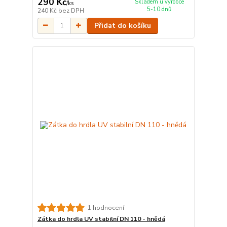
290 Kč
Skladem u výrobce
/
ks
5-10 dnů
240 Kč
bez DPH
Přidat do košíku
1 hodnocení
Zátka do hrdla UV stabilní DN 110 - hnědá