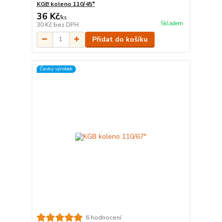
KGB koleno 110/45°
36 Kč
/
ks
Skladem
30 Kč
bez DPH
Přidat do košíku
Český výrobek
6 hodnocení