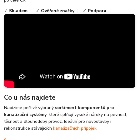
po celé ČR.
✓
Skladem
|
✓
Ověřené značky
|
✓
Podpora
Co u nás najdete
Nabízíme pečlivě vybraný
sortiment komponentů pro
kanalizační systémy
, které splňují vysoké nároky na pevnost,
těsnost a dlouhodobý provoz. Ideální pro novostavby i
rekonstrukce stávajících
kanalizačních přípojek
.