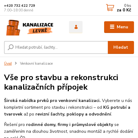
0
ks
+420 732 422 729
za
0 Kč
7:00–18:00 denně
Menu
Hledat
Úvod
Venkovní kanalizace
Vše pro stavbu a rekonstrukci
kanalizačních přípojek
Široká nabídka prvků pro venkovní kanalizaci.
Vyberete u nás
kompletní sortiment pro stavbu i rekonstrukci – od
KG potrubí a
tvarovek
až po
revizní šachty, poklopy a odvodnění
.
Řešení pro
rodinné domy, firmy i průmyslové objekty
se
zaměřením na dlouhou životnost, snadnou montáž a rychlé dodání