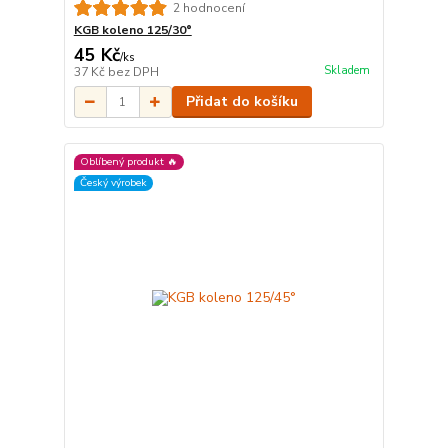
2 hodnocení
KGB koleno 125/30°
45 Kč
/
ks
Skladem
37 Kč
bez DPH
Přidat do košíku
Oblíbený produkt 🔥
Český výrobek