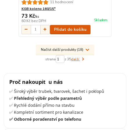
11 hodnocení
KGB koleno 160/15°
73 Kč
/
ks
Skladem
60 Kč
bez DPH
Přidat do košíku
Načíst další produkty (18)
strana
z 35
další
Proč nakoupit u nás
✅️ Široký výběr trubek, tvarovek, šachet i poklopů
✅️
Přehledný výběr podle parametrů
✅️ Rychlé dodání přímo na stavbu
✅️ Kompletní sortiment pro kanalizace
✅️ Odborné poradenství po telefonu