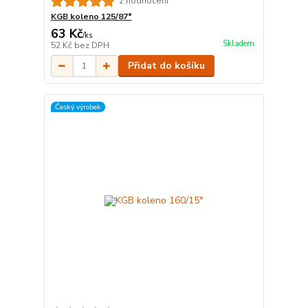
2 hodnocení
KGB koleno 125/87°
63 Kč
/
ks
Skladem
52 Kč
bez DPH
Přidat do košíku
Český výrobek