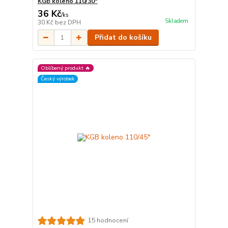
KGB koleno 110/30°
36 Kč
/
ks
Skladem
30 Kč
bez DPH
Přidat do košíku
Oblíbený produkt 🔥
Český výrobek
15 hodnocení