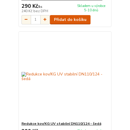
290 Kč
Skladem u výrobce
/
ks
5-10 dnů
240 Kč
bez DPH
Přidat do košíku
Redukce kov/KG UV stabilní DN110/124 - šedá