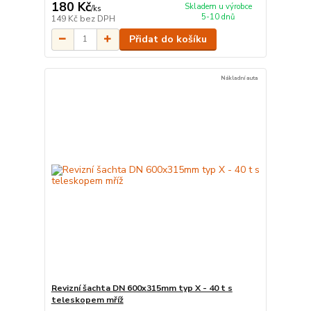
180 Kč
Skladem u výrobce
/
ks
5-10 dnů
149 Kč
bez DPH
Přidat do košíku
Nákladní auta
Revizní šachta DN 600x315mm typ X - 40 t s
teleskopem mříž