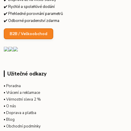
✔️ Rychlé a spolehlivé dodání
✔️ Přehledné porovnání parametrů
✔️ Odborné poradenství zdarma
B2B / Velkoobchod
Užitečné odkazy
▪
Poradna
▪
Vrácení a reklamace
▪
Věrnostní sleva 2 %
▪
O nás
▪
Doprava a platba
▪
Blog
▪
Obchodní podmínky