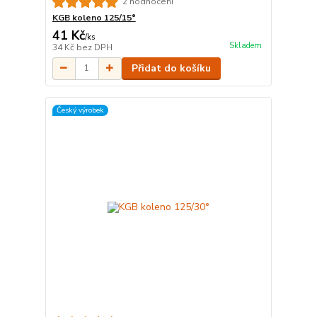
2 hodnocení
KGB koleno 125/15°
41 Kč
/
ks
Skladem
34 Kč
bez DPH
Přidat do košíku
Český výrobek