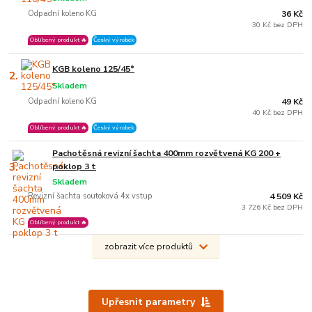
Odpadní koleno KG
36 Kč
30 Kč bez DPH
Oblíbený produkt 🔥
Český výrobek
KGB koleno 125/45°
2.
Skladem
Odpadní koleno KG
49 Kč
40 Kč bez DPH
Oblíbený produkt 🔥
Český výrobek
Pachotěsná revizní šachta 400mm rozvětvená KG 200 +
3.
poklop 3 t
Skladem
Revizní šachta soutoková 4x vstup
4 509 Kč
3 726 Kč bez DPH
Oblíbený produkt 🔥
zobrazit více produktů
Upřesnit parametry