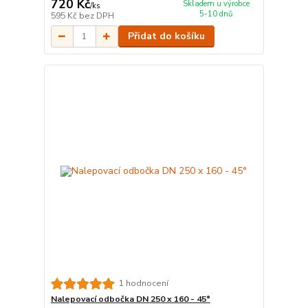
720 Kč
Skladem u výrobce
/
ks
5-10 dnů
595 Kč
bez DPH
Přidat do košíku
1 hodnocení
Nalepovací odbočka DN 250 x 160 - 45°