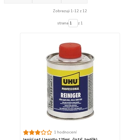
Zobrazuji 1-12 z 12
strana
z 1
1 hodnocení
lepící set ( lepidlo 125ml , čistič, hadřík)