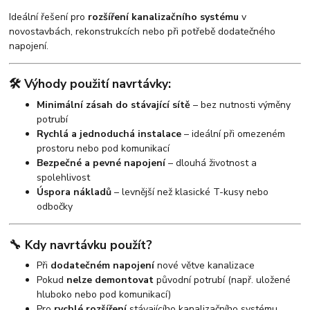
Ideální řešení pro
rozšíření kanalizačního systému
v
novostavbách, rekonstrukcích nebo při potřebě dodatečného
napojení.
🛠️ Výhody použití navrtávky:
Minimální zásah do stávající sítě
– bez nutnosti výměny
potrubí
Rychlá a jednoduchá instalace
– ideální při omezeném
prostoru nebo pod komunikací
Bezpečné a pevné napojení
– dlouhá životnost a
spolehlivost
Úspora nákladů
– levnější než klasické T-kusy nebo
odbočky
🔧 Kdy navrtávku použít?
Při
dodatečném napojení
nové větve kanalizace
Pokud
nelze demontovat
původní potrubí (např. uložené
hluboko nebo pod komunikací)
Pro
rychlé rozšíření
stávajícího kanalizačního systému