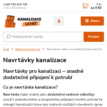
0
ks
+420 732 422 729
za
0 Kč
7:00–18:00 denně
Menu
Hledat
Úvod
Venkovní kanalizace
Navrtávací sedla na hladké plastové potrubí
Navrtávky kanalizace
Navrtávky pro kanalizaci – snadné
dodatečné připojení k potrubí
Co je navrtávka kanalizace?
Navrtávky
(také známé jako
dodatečné sedlové odbočky
)
slouží k jednoduchému a bezpečnému připojení nového potrubí ke
stávající kanalizační trase bez nutnosti složitých stavebních úprav.