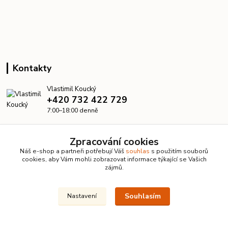
Kontakty
Vlastimil Koucký
+420 732 422 729
7:00–18:00 denně
info@kanalizacelevne.cz
Zpracování cookies
Náš e-shop a partneři potřebují Váš
souhlas
s použitím souborů
cookies, aby Vám mohli zobrazovat informace týkající se Vašich
zájmů.
Souhlasím
Nastavení
© 2026 KanalizaceLevne.cz · Všechna práva vyhrazena ·
Dvorakweb.cz
–
přehledné e-shopy
Upravit sběr cookies.
Vytvořeno na
Eshop-rychle.cz