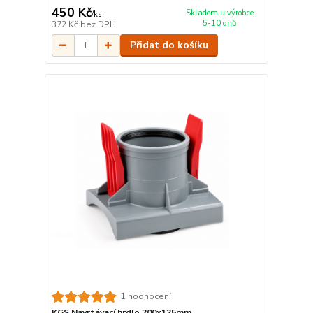
450 Kč
Skladem u výrobce
/
ks
5-10 dnů
372 Kč
bez DPH
Přidat do košíku
1 hodnocení
KGS Navrtávací hrdlo 200x125mm