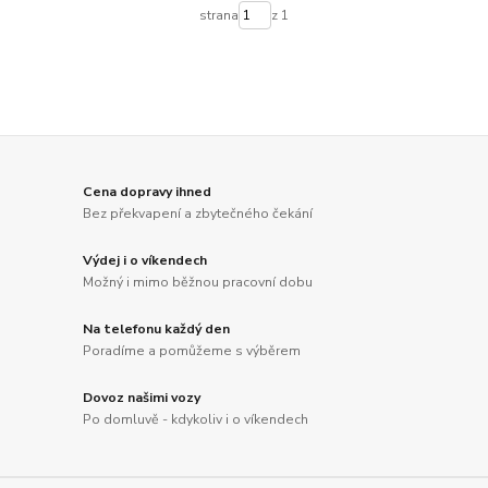
strana
z 1
Cena dopravy ihned
Bez překvapení a zbytečného čekání
Výdej i o víkendech
Možný i mimo běžnou pracovní dobu
Na telefonu každý den
Poradíme a pomůžeme s výběrem
Dovoz našimi vozy
Po domluvě - kdykoliv i o víkendech