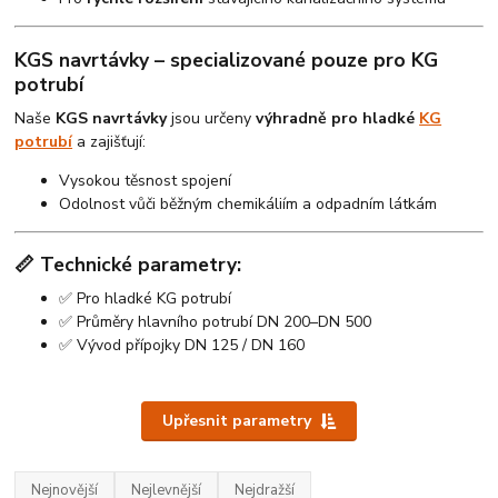
KGS navrtávky – specializované pouze pro KG
potrubí
Naše
KGS navrtávky
jsou určeny
výhradně pro hladké
KG
potrubí
a zajišťují:
Vysokou těsnost spojení
Odolnost vůči běžným chemikáliím a odpadním látkám
📏 Technické parametry:
✅ Pro hladké KG potrubí
✅ Průměry hlavního potrubí DN 200–DN 500
✅ Vývod přípojky DN 125 / DN 160
Upřesnit parametry
Nejnovější
Nejlevnější
Nejdražší