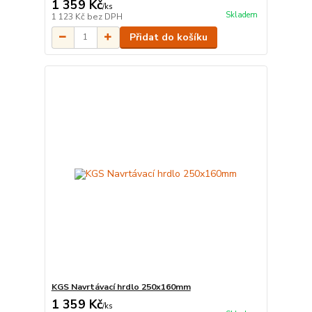
1 359 Kč
/
ks
Skladem
1 123 Kč
bez DPH
Přidat do košíku
KGS Navrtávací hrdlo 250x160mm
1 359 Kč
/
ks