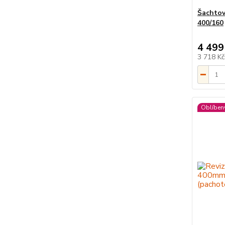
Šachtov
400/160
4 499
3 718 K
Oblíben