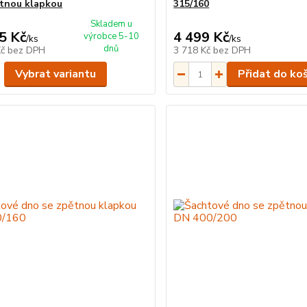
ětnou klapkou
315/160
Skladem u
5 Kč
4 499 Kč
výrobce 5-10
/
ks
/
ks
dnů
Kč
bez DPH
3 718 Kč
bez DPH
Vybrat variantu
Přidat do ko