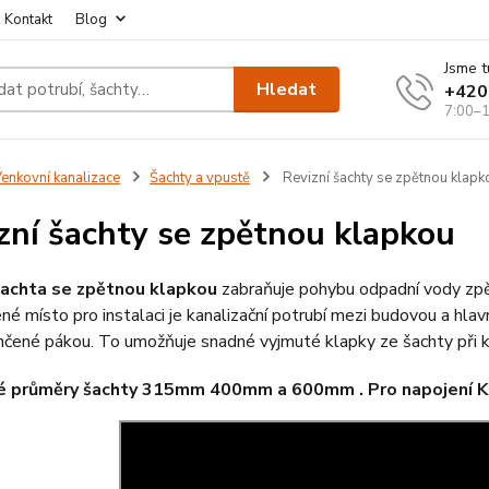
Kontakt
Blog
Jsme t
Hledat
+420
7:00–1
enkovní kanalizace
Šachty a vpustě
Revizní šachty se zpětnou klapk
zní šachty se zpětnou klapkou
šachta se zpětnou klapkou
zabraňuje pohybu odpadní vody zpě
é místo pro instalaci je kanalizační potrubí mezi budovou a hlavn
nčené pákou. To umožňuje snadné vyjmuté klapky ze šachty při 
é průměry šachty 315mm 400mm a 600mm . Pro napojení 