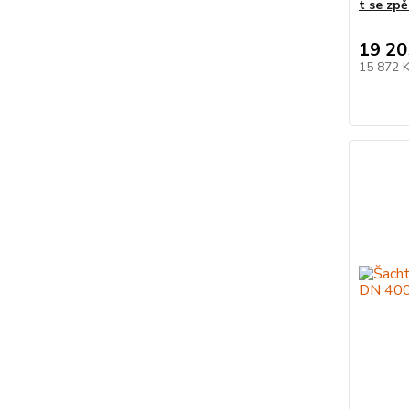
t se zp
19 20
15 872 