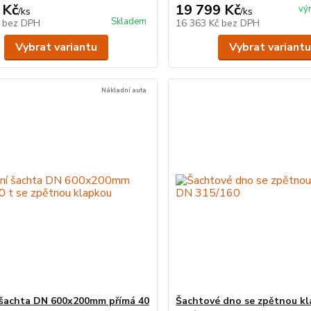
 Kč
19 799 Kč
vý
/
ks
/
ks
Skladem
č
bez DPH
16 363 Kč
bez DPH
Vybrat variantu
Vybrat variantu
Nákladní auta
 šachta DN 600x200mm přímá 40
Šachtové dno se zpětnou k