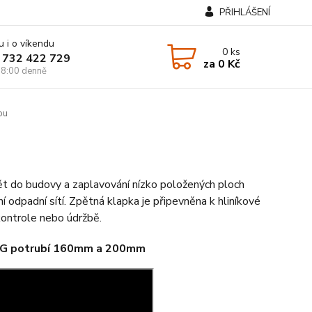
PŘIHLÁŠENÍ
u i o víkendu
0
ks
 732 422 729
za
0 Kč
8:00 denně
ou
t do budovy a zaplavování nízko položených ploch
í odpadní sítí. Zpětná klapka je připevněna k hliníkové
kontrole nebo údržbě.
KG potrubí 160mm a 200mm