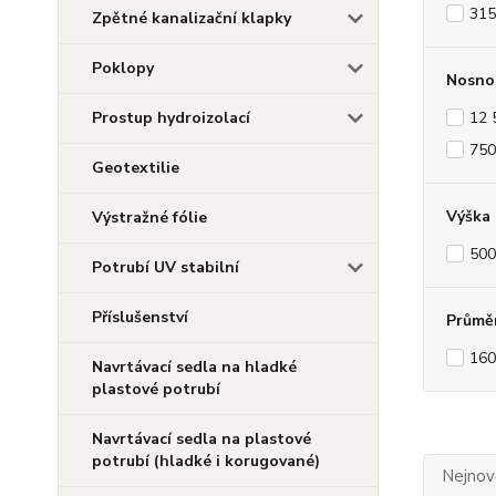
31
Zpětné kanalizační klapky
Poklopy
Nosno
Prostup hydroizolací
12 
750
Geotextilie
Výška
Výstražné fólie
50
Potrubí UV stabilní
Příslušenství
Průmě
16
Navrtávací sedla na hladké
plastové potrubí
Navrtávací sedla na plastové
potrubí (hladké i korugované)
Nejnově