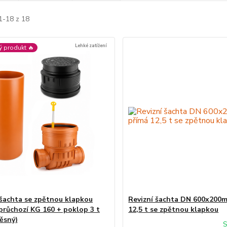
1-18 z 18
Lehké zatížení
ý produkt 🔥
 šachta se zpětnou klapkou
Revizní šachta DN 600x200
růchozí KG 160 + poklop 3 t
12,5 t se zpětnou klapkou
ěsný)
S