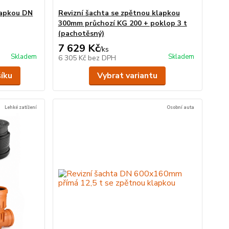
lapkou DN
Revizní šachta se zpětnou klapkou
300mm průchozí KG 200 + poklop 3 t
(pachotěsný)
7 629 Kč
/
ks
Skladem
Skladem
6 305 Kč
bez DPH
šíku
Vybrat variantu
Lehké zatížení
Osobní auta