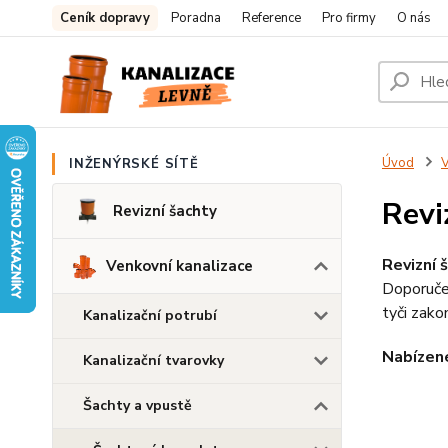
Ceník dopravy
Poradna
Reference
Pro firmy
O nás
Úvod
V
INŽENÝRSKÉ SÍTĚ
Revi
Revizní šachty
Revizní 
Venkovní kanalizace
Doporučen
tyči zako
Kanalizační potrubí
Nabízen
Kanalizační tvarovky
Šachty a vpustě