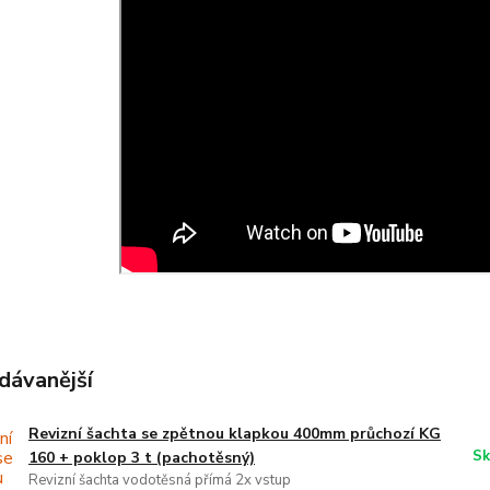
dávanější
Revizní šachta se zpětnou klapkou 400mm průchozí KG
Sk
160 + poklop 3 t (pachotěsný)
Revizní šachta vodotěsná přímá 2x vstup