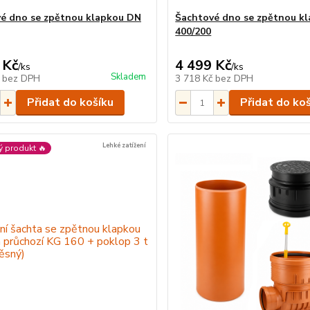
é dno se zpětnou klapkou DN
Šachtové dno se zpětnou k
400/200
 Kč
4 499 Kč
/
ks
/
ks
Skladem
č
bez DPH
3 718 Kč
bez DPH
Přidat do košíku
Přidat do ko
Lehké zatížení
ý produkt 🔥