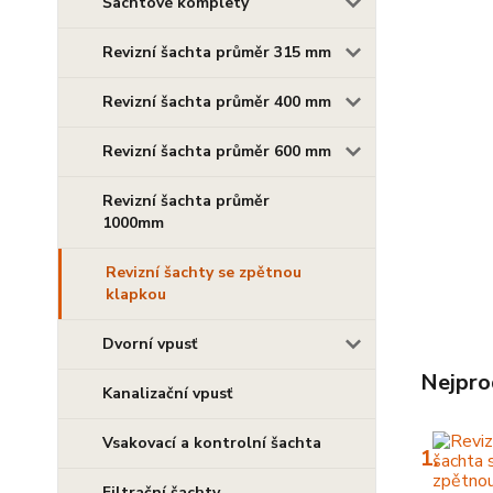
Šachtové komplety
Revizní šachta průměr 315 mm
Revizní šachta průměr 400 mm
Revizní šachta průměr 600 mm
Revizní šachta průměr
1000mm
Revizní šachty se zpětnou
klapkou
Dvorní vpusť
Nejpro
Kanalizační vpusť
Vsakovací a kontrolní šachta
1.
Filtrační šachty