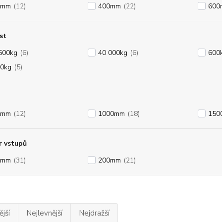
5mm
(12)
400mm
(22)
600
st
500kg
(6)
40 000kg
(6)
600
0kg
(5)
0mm
(12)
1000mm
(18)
150
r vstupů
0mm
(31)
200mm
(21)
jší
Nejlevnější
Nejdražší