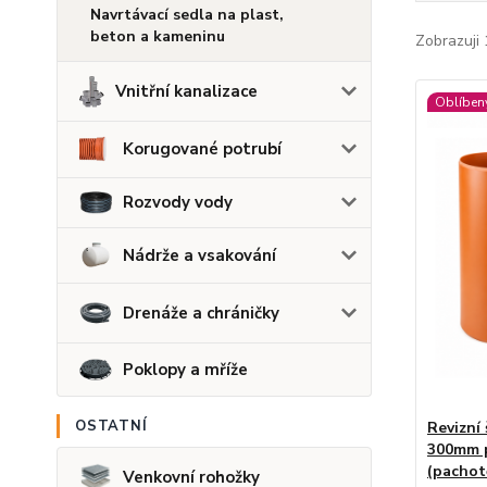
Navrtávací sedla na plast,
beton a kameninu
Zobrazuji 
Vnitřní kanalizace
Oblíben
Korugované potrubí
Rozvody vody
Nádrže a vsakování
Drenáže a chráničky
Poklopy a mříže
OSTATNÍ
Revizní
300mm p
(pachot
Venkovní rohožky