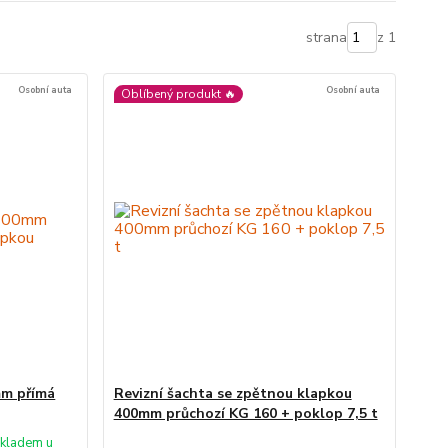
strana
z 1
Osobní auta
Osobní auta
Oblíbený produkt 🔥
mm přímá
Revizní šachta se zpětnou klapkou
400mm průchozí KG 160 + poklop 7,5 t
kladem u