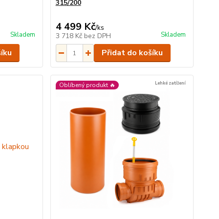
315/200
4 499 Kč
/
ks
Skladem
Skladem
3 718 Kč
bez DPH
šíku
Přidat do košíku
Lehké zatížení
Oblíbený produkt 🔥