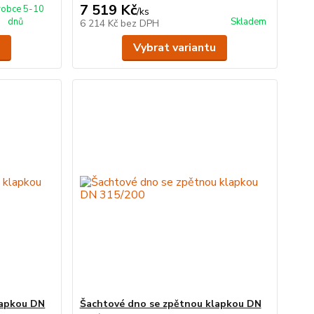
7 519 Kč
robce 5-10
/
ks
dnů
Skladem
6 214 Kč
bez DPH
Vybrat variantu
lapkou DN
Šachtové dno se zpětnou klapkou DN