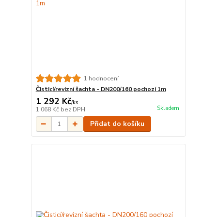
1 hodnocení
Čisticí/revizní šachta - DN200/160 pochozí 1m
1 292 Kč
/
ks
Skladem
1 068 Kč
bez DPH
Přidat do košíku