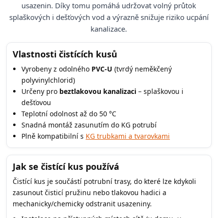
usazenin. Díky tomu pomáhá udržovat volný průtok
splaškových i dešťových vod a výrazně snižuje riziko ucpání
kanalizace.
Vlastnosti čistících kusů
Vyrobeny z odolného
PVC-U
(tvrdý neměkčený
polyvinylchlorid)
Určeny pro
beztlakovou kanalizaci
– splaškovou i
dešťovou
Teplotní odolnost až do 50 °C
Snadná montáž zasunutím do KG potrubí
Plně kompatibilní s
KG trubkami a tvarovkami
Jak se čistící kus používá
Čistící kus je součástí potrubní trasy, do které lze kdykoli
zasunout čisticí pružinu nebo tlakovou hadici a
mechanicky/chemicky odstranit usazeniny.