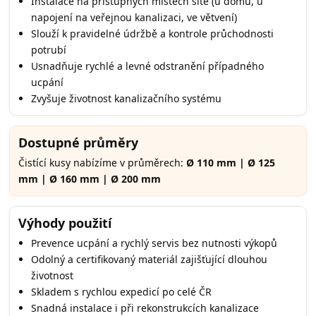
Instalace na přístupných místech sítě (u domu, u
napojení na veřejnou kanalizaci, ve větvení)
Slouží k pravidelné údržbě a kontrole průchodnosti
potrubí
Usnadňuje rychlé a levné odstranění případného
ucpání
Zvyšuje životnost kanalizačního systému
Dostupné průměry
Čistící kusy nabízíme v průměrech:
Ø 110 mm | Ø 125
mm | Ø 160 mm | Ø 200 mm
Výhody použití
Prevence ucpání a rychlý servis bez nutnosti výkopů
Odolný a certifikovaný materiál zajišťující dlouhou
životnost
Skladem s rychlou expedicí po celé ČR
Snadná instalace i při rekonstrukcích kanalizace