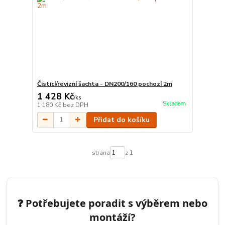
Čisticí/revizní šachta - DN200/160 pochozí 2m
1 428 Kč
/
ks
Skladem
1 180 Kč
bez DPH
Přidat do košíku
strana
z 1
❓ Potřebujete poradit s výběrem nebo
montáží?