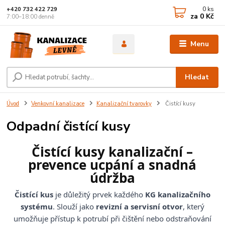
0
ks
+420 732 422 729
za
0 Kč
7:00–18:00 denně
Menu
Hledat
Úvod
Venkovní kanalizace
Kanalizační tvarovky
Čistící kusy
Odpadní čistící kusy
Čistící kusy kanalizační –
prevence ucpání a snadná
údržba
Čistící kus
je důležitý prvek každého
KG kanalizačního
systému
. Slouží jako
revizní a servisní otvor
, který
umožňuje přístup k potrubí při čištění nebo odstraňování