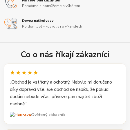
Na telefonu každý den
Poradíme a pomůžeme s výběrem
Dovoz našimi vozy
Po domluvě - kdykoliv i o víkendech
Co o nás říkají zákazníci
★★★★★
„Obchod je vstřícný a ochotný. Nebylo mi doručeno
díky dopravci vše, ale obchod se nabídl, že pokud
dodání nebude včas, přiveze pan majitel zboží
osobně.“
Ověřený zákazník