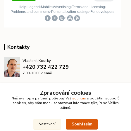
Kontakty
Vlastimil Koucký
+420 732 422 729
7:00–18:00 denně
info@kanalizacelevne.cz
Zpracování cookies
Náš e-shop a partneři potřebují Váš
souhlas
s použitím souborů
cookies, aby Vám mohli zobrazovat informace týkající se Vašich
zájmů.
Souhlasím
Nastavení
© 2026 KanalizaceLevne.cz · Všechna práva vyhrazena ·
Dvorakweb.cz
–