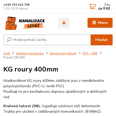
0
ks
+420 732 422 729
za
0 Kč
7:00–18:00 denně
Menu
Hledat
Úvod
Venkovní kanalizace
Kanalizační potrubí
PVC - SN8
Průměr DN 400
KG roury 400mm
Hladkostěnné KG roury 400mm zátěžové jsou z neměkčeného
polyvinylchloridu (PVC-U, tvrdé PVC)
Používají se pro beztlakovou dopravu splaškových a dešťových
vod.
Kruhová tuhost (SN):
Vyjadřuje odolnost vůči deformacím.
Trubky pro uložení v zatěžovaných komunikacích. (8 kN/m2).