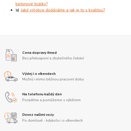
betonové trubky?
📊
Jaké výrobce dodáváme a jak je to s kvalitou?
Cena dopravy ihned
Bez překvapení a zbytečného čekání
Výdej i o víkendech
Možný i mimo běžnou pracovní dobu
Na telefonu každý den
Poradíme a pomůžeme s výběrem
Dovoz našimi vozy
Po domluvě - kdykoliv i o víkendech