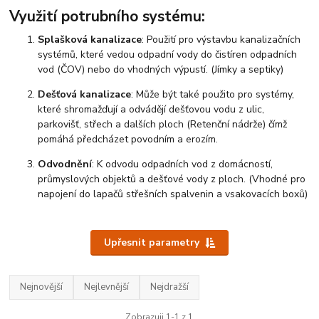
Využití potrubního systému:
Splašková kanalizace
: Použití pro výstavbu kanalizačních
systémů, které vedou odpadní vody do čistíren odpadních
vod (ČOV) nebo do vhodných výpustí. (Jímky a septiky)
Dešťová kanalizace
: Může být také použito pro systémy,
které shromažďují a odvádějí dešťovou vodu z ulic,
parkovišť, střech a dalších ploch (Retenční nádrže) čímž
pomáhá předcházet povodním a erozím.
Odvodnění
: K odvodu odpadních vod z domácností,
průmyslových objektů a dešťové vody z ploch. (Vhodné pro
napojení do lapačů střešních spalvenin a vsakovacích boxů)
Upřesnit parametry
Nejnovější
Nejlevnější
Nejdražší
Zobrazuji 1-1 z 1