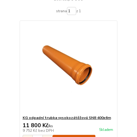
strana
z 1
KG odpadní trubka vysokozátěžová SN8 400x6m
11 800 Kč
/
ks
Skladem
9 752 Kč
bez DPH