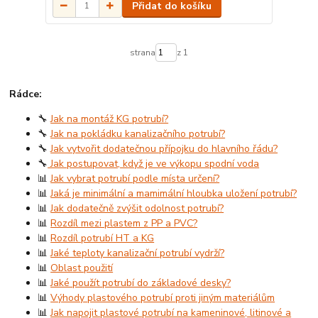
Přidat do košíku
strana
z 1
Rádce:
🔧
Jak na montáž KG potrubí?
🔧
Jak na pokládku kanalizačního potrubí?
🔧
Jak vytvořit dodatečnou přípojku do hlavního řádu?
🔧
Jak postupovat, když je ve výkopu spodní voda
📊
Jak vybrat potrubí podle místa určení?
📊
Jaká je minimální a mamimální hloubka uložení potrubí?
📊
Jak dodatečně zvýšit odolnost potrubí?
📊
Rozdíl mezi plastem z PP a PVC?
📊
Rozdíl potrubí HT a KG
📊
Jaké teploty kanalizační potrubí vydrží?
📊
Oblast použití
📊
Jaké použít potrubí do základové desky?
📊
Výhody plastového potrubí proti jiným materiálům
📊
Jak napojit plastové potrubí na kameninové, litinové a