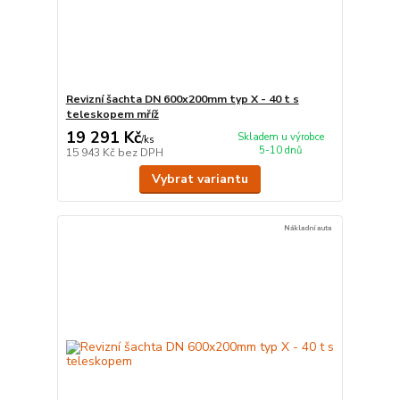
Revizní šachta DN 600x200mm typ X - 40 t s
teleskopem mříž
19 291 Kč
Skladem u výrobce
/
ks
5-10 dnů
15 943 Kč
bez DPH
Vybrat variantu
Nákladní auta