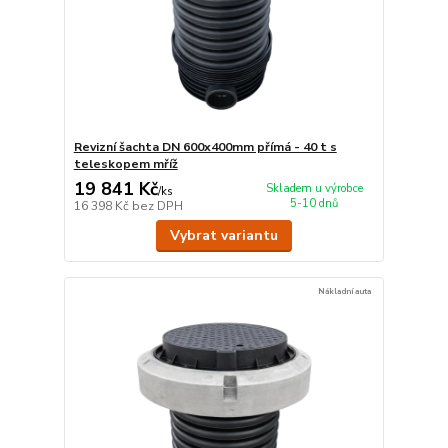
Revizní šachta DN 600x400mm přímá - 40 t s
teleskopem mříž
19 841 Kč
Skladem u výrobce
/
ks
5-10 dnů
16 398 Kč
bez DPH
Vybrat variantu
Nákladní auta