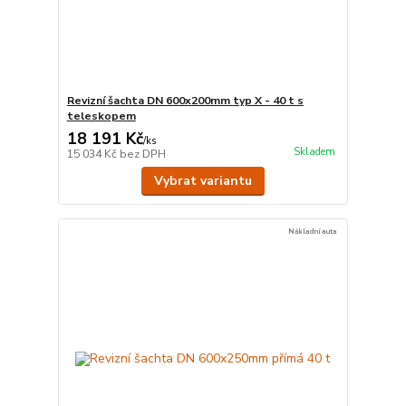
Revizní šachta DN 600x200mm typ X - 40 t s
teleskopem
18 191 Kč
/
ks
Skladem
15 034 Kč
bez DPH
Vybrat variantu
Nákladní auta