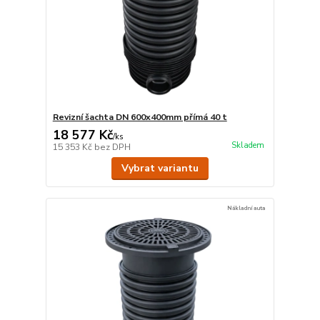
Revizní šachta DN 600x400mm přímá 40 t
18 577 Kč
/
ks
Skladem
15 353 Kč
bez DPH
Vybrat variantu
Nákladní auta