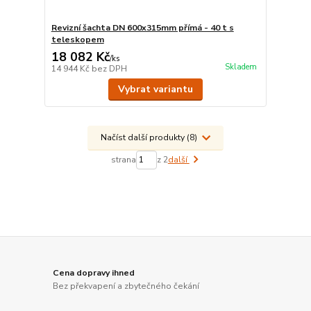
Revizní šachta DN 600x315mm přímá - 40 t s
teleskopem
18 082 Kč
/
ks
Skladem
14 944 Kč
bez DPH
Vybrat variantu
Načíst další produkty (8)
strana
z 2
další
Cena dopravy ihned
Bez překvapení a zbytečného čekání