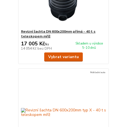
Revizní šachta DN 600x200mm přímá - 40 t s
teleskopem mříž
17 005 Kč
Skladem u výrobce
/
ks
5-10 dnů
14 054 Kč
bez DPH
Vybrat variantu
Nákladní auta