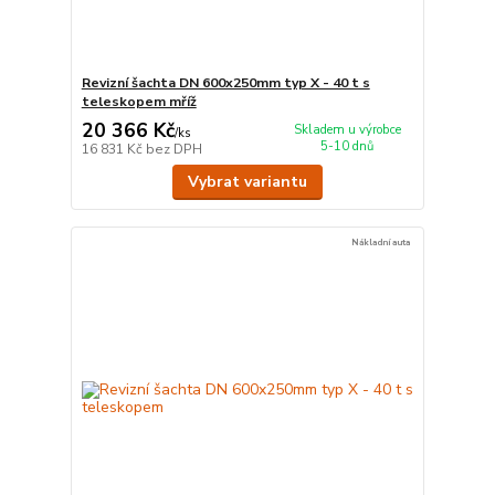
Revizní šachta DN 600x250mm typ X - 40 t s
teleskopem mříž
20 366 Kč
Skladem u výrobce
/
ks
5-10 dnů
16 831 Kč
bez DPH
Vybrat variantu
Nákladní auta