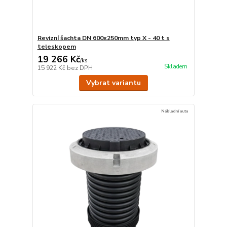
Revizní šachta DN 600x250mm typ X - 40 t s
teleskopem
19 266 Kč
/
ks
Skladem
15 922 Kč
bez DPH
Vybrat variantu
Nákladní auta