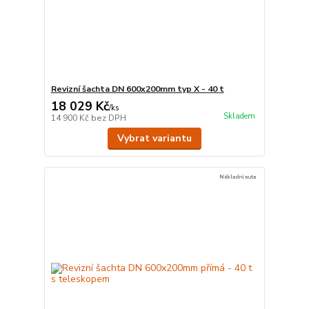
Revizní šachta DN 600x200mm typ X - 40 t
18 029 Kč
/
ks
Skladem
14 900 Kč
bez DPH
Vybrat variantu
Nákladní auta