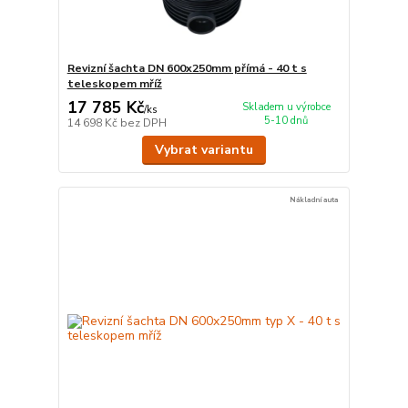
Revizní šachta DN 600x250mm přímá - 40 t s
teleskopem mříž
17 785 Kč
Skladem u výrobce
/
ks
5-10 dnů
14 698 Kč
bez DPH
Vybrat variantu
Nákladní auta