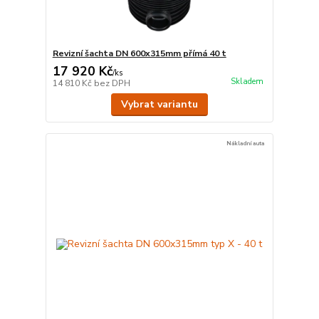
Revizní šachta DN 600x315mm přímá 40 t
17 920 Kč
/
ks
Skladem
14 810 Kč
bez DPH
Vybrat variantu
Nákladní auta