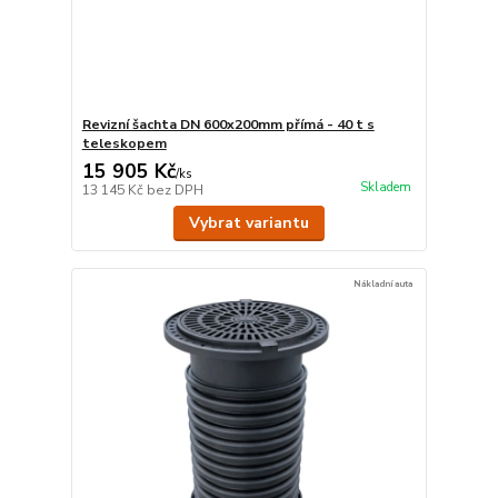
Revizní šachta DN 600x200mm přímá - 40 t s
teleskopem
15 905 Kč
/
ks
Skladem
13 145 Kč
bez DPH
Vybrat variantu
Nákladní auta