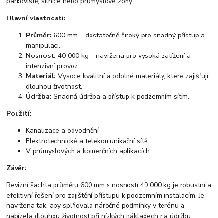
parkoviště, silnice nebo průmyslové zóny.
Hlavní vlastnosti:
Průměr:
600 mm – dostatečně široký pro snadný přístup a
manipulaci.
Nosnost:
40 000 kg – navržena pro vysoká zatížení a
intenzivní provoz.
Materiál:
Vysoce kvalitní a odolné materiály, které zajišťují
dlouhou životnost.
Údržba:
Snadná údržba a přístup k podzemním sítím.
Použití:
Kanalizace a odvodnění
Elektrotechnické a telekomunikační sítě
V průmyslových a komerčních aplikacích
Závěr:
Revizní šachta průměru 600 mm s nosností 40 000 kg je robustní a
efektivní řešení pro zajištění přístupu k podzemním instalacím. Je
navržena tak, aby splňovala náročné podmínky v terénu a
nabízela dlouhou životnost při nízkých nákladech na údržbu.