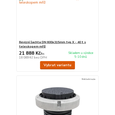
Revizní šachta DN 600x315mm typ X - 40 t s
teleskopem mříž
21 888 Kč
Skladem u výrobce
/
ks
5-10 dnů
18 089 Kč
bez DPH
Vybrat variantu
Nákladní auta