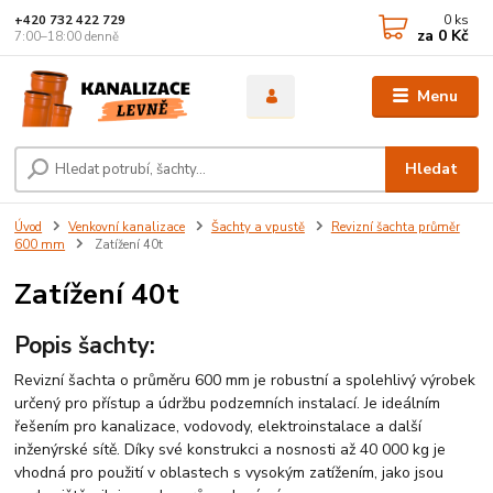
0
ks
+420 732 422 729
za
0 Kč
7:00–18:00 denně
Menu
Hledat
Úvod
Venkovní kanalizace
Šachty a vpustě
Revizní šachta průměr
600 mm
Zatížení 40t
Zatížení 40t
Popis šachty:
Revizní šachta o průměru 600 mm je robustní a spolehlivý výrobek
určený pro přístup a údržbu podzemních instalací. Je ideálním
řešením pro kanalizace, vodovody, elektroinstalace a další
inženýrské sítě. Díky své konstrukci a nosnosti až 40 000 kg je
vhodná pro použití v oblastech s vysokým zatížením, jako jsou