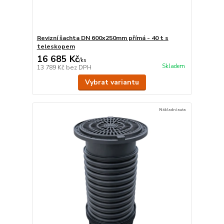
Revizní šachta DN 600x250mm přímá - 40 t s
teleskopem
16 685 Kč
/
ks
Skladem
13 789 Kč
bez DPH
Vybrat variantu
Nákladní auta