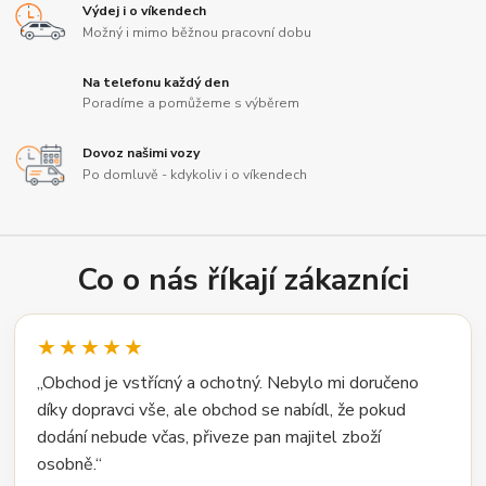
Výdej i o víkendech
Možný i mimo běžnou pracovní dobu
Na telefonu každý den
Poradíme a pomůžeme s výběrem
Dovoz našimi vozy
Po domluvě - kdykoliv i o víkendech
Co o nás říkají zákazníci
★★★★★
„Obchod je vstřícný a ochotný. Nebylo mi doručeno
díky dopravci vše, ale obchod se nabídl, že pokud
dodání nebude včas, přiveze pan majitel zboží
osobně.“