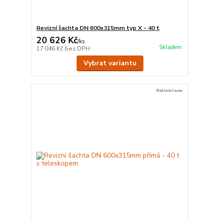
Revizní šachta DN 600x315mm typ X - 40 t
20 626 Kč
/
ks
Skladem
17 046 Kč
bez DPH
Vybrat variantu
Nákladní auta