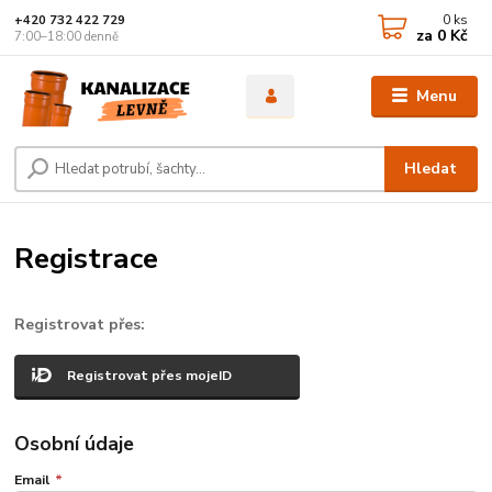
0
ks
+420 732 422 729
za
0 Kč
7:00–18:00 denně
Menu
Hledat
Registrace
Registrovat přes:
Registrovat přes mojeID
Osobní údaje
Email
*