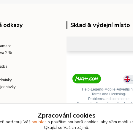
é odkazy
Sklad & výdejní místo
klamace
eva 2 %
atba
dmínky
bjednávky
Zpracování cookies
eři potřebují Váš
souhlas
s použitím souborů cookies, aby Vám mohli z
týkající se Vašich zájmů.