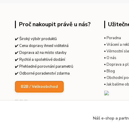
Proč nakoupit právě u nás?
Užitečn
▪
Poradna
✔️ Široký výběr produktů
▪
Vrácení a re
✔️ Cena dopravy ihned viditelná
▪
Věrnostní sl
✔️ Doprava až na místo stavby
▪
O nás
✔️ Rychlé a spolehlivé dodání
▪
Doprava a pl
✔️ Přehledné porovnání parametrů
▪
Blog
✔️ Odborné poradenství zdarma
▪
Obchodní po
▪
Jak balíme o
B2B / Velkoobchod
Náš e-shop a partn