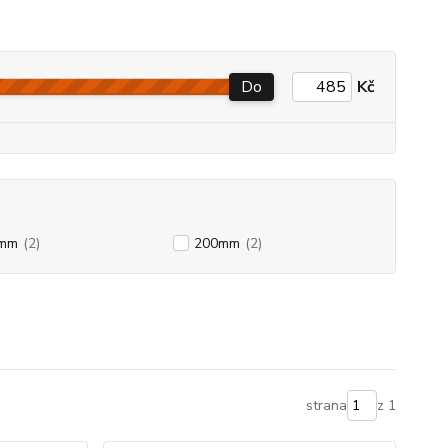
Do
Kč
mm
(2)
200mm
(2)
strana
z 1