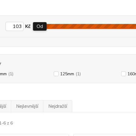
Kč
Od
r
0mm
(1)
125mm
(1)
160
jší
Nejlevnější
Nejdražší
1-6 z 6