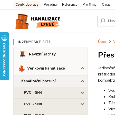
Ceník dopravy
Poradna
Reference
Pro firmy
O nás
Úvod
V
INŽENÝRSKÉ SÍTĚ
Přes
Revizní šachty
Jedinečné
Venkovní kanalizace
krátkod
kompaktn
Kanalizační potrubí
Vys
PVC - SN4
Kru
Těs
PVC - SN8
Víc