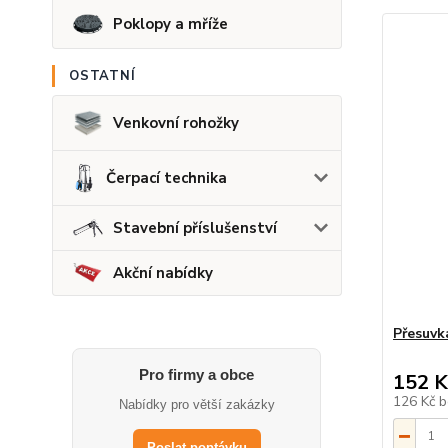
Poklopy a mříže
OSTATNÍ
Venkovní rohožky
Čerpací technika
Stavební příslušenství
Akční nabídky
Přesuvk
Pro firmy a obce
152 K
126 Kč
b
Nabídky pro větší zakázky
Poslat poptávku