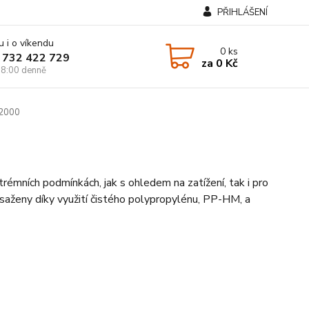
PŘIHLÁŠENÍ
u i o víkendu
0
ks
 732 422 729
za
0 Kč
8:00 denně
 2000
rémních podmínkách, jak s ohledem na zatížení, tak i pro
osaženy díky využití čistého polypropylénu, PP-HM, a