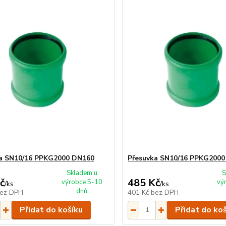
a SN10/16 PPKG2000 DN160
Přesuvka SN10/16 PPKG200
Skladem u
S
č
485 Kč
výrobce 5-10
vý
/
ks
/
ks
dnů
ez DPH
401 Kč
bez DPH
Přidat do košíku
Přidat do ko