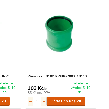
0 DN200
Přesuvka SN10/16 PPKG2000 DN110
kladem u
Skladem u
103 Kč
robce 5-10
výrobce 5-10
/
ks
dnů
dnů
85 Kč
bez DPH
šíku
Přidat do košíku