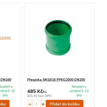
0 DN160
Přesuvka SN10/16 PPKG2000 DN200
kladem u
Skladem u
485 Kč
robce 5-10
výrobce 5-10
/
ks
dnů
dnů
401 Kč
bez DPH
šíku
Přidat do košíku