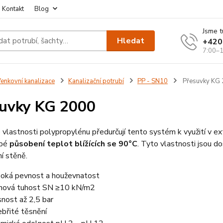
Kontakt
Blog
Jsme t
Hledat
+420
7:00–1
enkovní kanalizace
Kanalizační potrubí
PP - SN10
Přesuvky KG
uvky KG 2000
 vlastnosti polypropylénu předurčují tento systém k využití v ext
obé
působení teplot blížících se 90°C
. Tyto vlastnosti jsou d
í stěně.
oká pevnost a houževnatost
hová tuhost SN ≥10 kN/m2
nost až 2,5 bar
ebřité těsnění