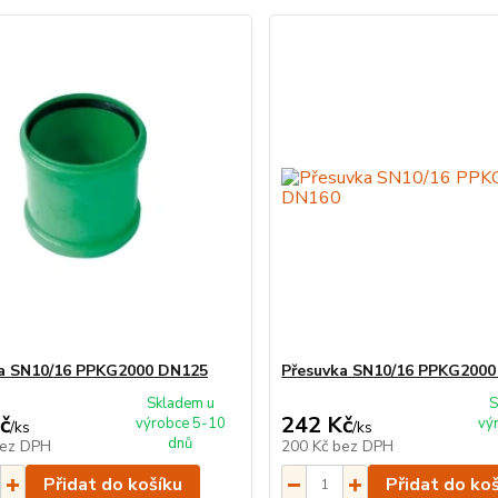
a SN10/16 PPKG2000 DN125
Přesuvka SN10/16 PPKG200
Skladem u
S
č
242 Kč
výrobce 5-10
vý
/
ks
/
ks
dnů
ez DPH
200 Kč
bez DPH
Přidat do košíku
Přidat do ko