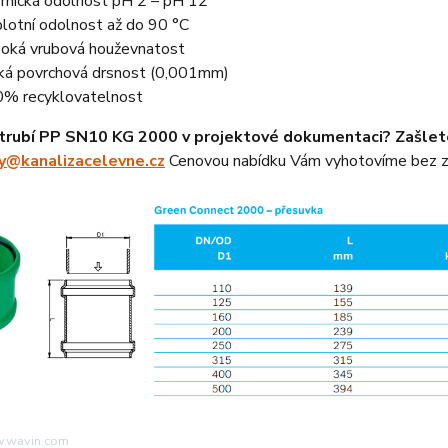
mická odolnost pH 2 – pH 12
lotní odolnost až do 90 °C
oká vrubová houževnatost
ká povrchová drsnost (0,001mm)
% recyklovatelnost
trubí PP SN10 KG 2000 v projektové dokumentaci? Zašlet
y@kanalizacelevne.cz
Cenovou nabídku Vám vyhotovíme bez z
w.wavin.com