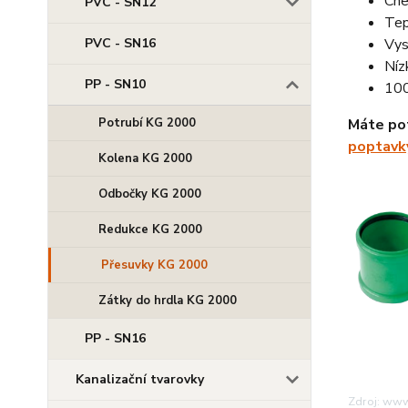
Che
PVC - SN12
Tep
PVC - SN16
Vys
Níz
PP - SN10
100
Potrubí KG 2000
Máte po
poptavk
Kolena KG 2000
Odbočky KG 2000
Redukce KG 2000
Přesuvky KG 2000
Zátky do hrdla KG 2000
PP - SN16
Kanalizační tvarovky
Zdroj: ww