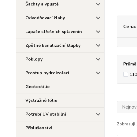
Šachty a vpustě
Odvodňovací žlaby
Cena:
Lapače střešních splavenin
Zpětné kanalizační klapky
Poklopy
Průmě
Prostup hydroizolací
11
Geotextilie
Výstražné fólie
Nejnově
Potrubí UV stabilní
Zobrazuji 
Příslušenství