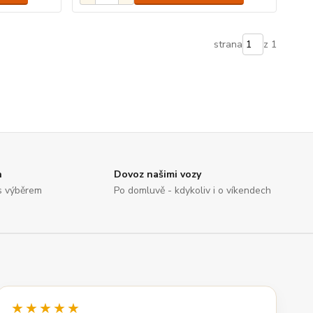
strana
z 1
n
Dovoz našimi vozy
s výběrem
Po domluvě - kdykoliv i o víkendech
★★★★★