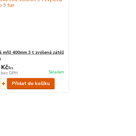
á mříž 400mm 3 t zvýšená zátěž
n
 Kč
/
ks
Skladem
č
bez DPH
Přidat do košíku