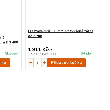
Plastová mříž 315mm 3 t zvýšená zátěž
do 3 tun
sný
ouru DN 400
1 911 Kč
/
ks
Skladem
Skladem
1 579 Kč
bez DPH
šíku
Přidat do košíku