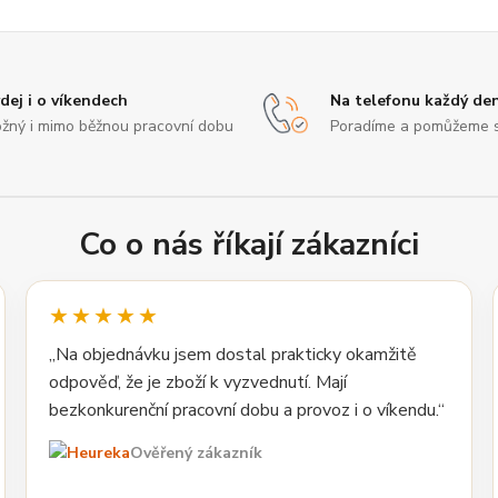
dej i o víkendech
Na telefonu každý de
žný i mimo běžnou pracovní dobu
Poradíme a pomůžeme 
Co o nás říkají zákazníci
★★★★★
„Na objednávku jsem dostal prakticky okamžitě
odpověď, že je zboží k vyzvednutí. Mají
bezkonkurenční pracovní dobu a provoz i o víkendu.“
Ověřený zákazník