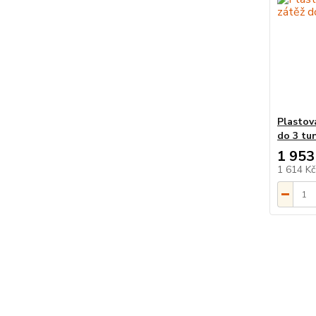
Plastov
do 3 tu
1 953
1 614 K