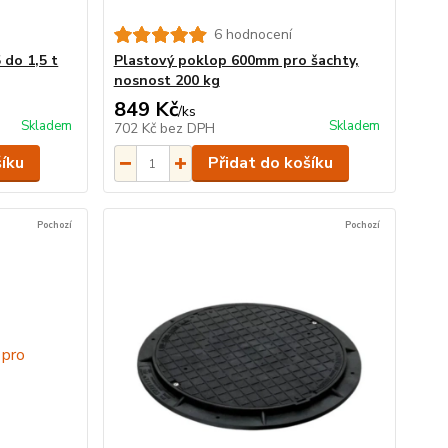
6 hodnocení
 do 1,5 t
Plastový poklop 600mm pro šachty,
nosnost 200 kg
849 Kč
/
ks
Skladem
Skladem
702 Kč
bez DPH
šíku
Přidat do košíku
Pochozí
Pochozí