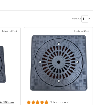
strana
z 1
Lehké zatížení
Lehké zatížení
65x365mm
3 hodnocení