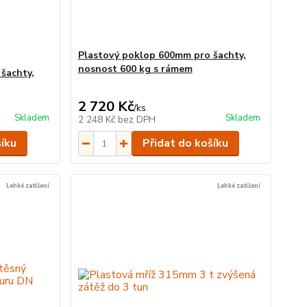
Plastový poklop 600mm pro šachty,
nosnost 600 kg s rámem
šachty,
2 720 Kč
/
ks
Skladem
Skladem
2 248 Kč
bez DPH
šíku
Přidat do košíku
Lehké zatížení
Lehké zatížení