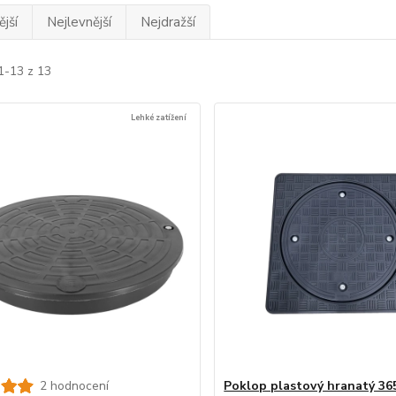
jší
Nejlevnější
Nejdražší
1-13 z 13
Lehké zatížení
2 hodnocení
Poklop plastový hranatý 3