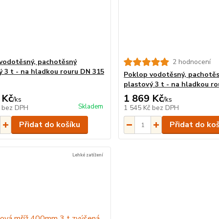
vodotěsný, pachotěsný
2 hodnocení
ý 3 t - na hladkou rouru DN 315
Poklop vodotěsný, pachotě
plastový 3 t - na hladkou r
 Kč
1 869 Kč
/
ks
/
ks
Skladem
č
bez DPH
1 545 Kč
bez DPH
Přidat do košíku
Přidat do ko
Lehké zatížení