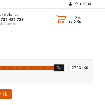
PŘIHLÁŠENÍ
u i o víkendu
0
ks
 732 422 729
za
0 Kč
8:00 denně
Do
Kč
y