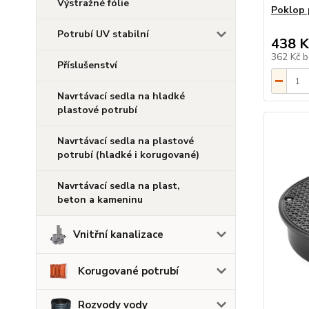
Výstražné fólie
Poklop 
Potrubí UV stabilní
438 K
362 Kč
b
Příslušenství
Navrtávací sedla na hladké
plastové potrubí
Navrtávací sedla na plastové
potrubí (hladké i korugované)
Navrtávací sedla na plast,
beton a kameninu
Vnitřní kanalizace
Korugované potrubí
Rozvody vody