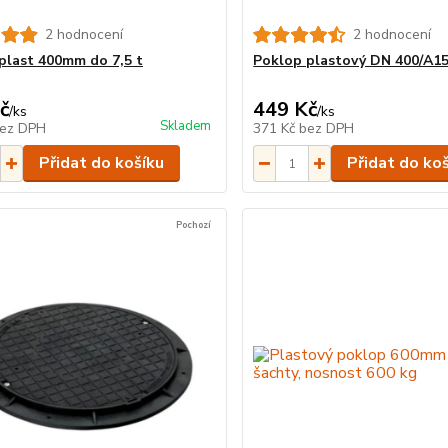
2 hodnocení
2 hodnocení
plast 400mm do 7,5 t
Poklop plastový DN 400/A15
č
449 Kč
/
ks
/
ks
Skladem
ez DPH
371 Kč
bez DPH
Přidat do košíku
Přidat do ko
Pochozí