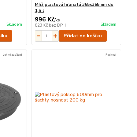
Mříž plastová hranatá 365x365mm do
1,5 t
996 Kč
/
ks
Skladem
Skladem
823 Kč
bez DPH
šíku
Přidat do košíku
Lehké zatížení
Pochozí