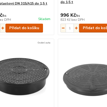
do 1,5 t
plastový DN 315/A15 do 1,5 t
č
996 Kč
/
ks
/
ks
Skladem
ez DPH
823 Kč
bez DPH
Přidat do košíku
Přidat do ko
Osobní auta