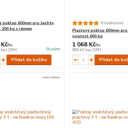
ý poklop 600mm pro šachty,
8 hodnocení
 200 kg s rámem
Plastový poklop 600mm pro 
nosnost 600 kg
 Kč
1 068 Kč
/
ks
/
ks
Skladem
č
bez DPH
883 Kč
bez DPH
Přidat do košíku
Přidat do ko
Lehké zatížení