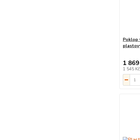
Poklop 
plastov
1 869
1 545 K