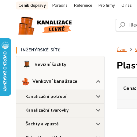
Ceník dopravy
Poradna
Reference
Pro firmy
O nás
Úvod
V
INŽENÝRSKÉ SÍTĚ
Plas
Revizní šachty
Venkovní kanalizace
Cena:
Kanalizační potrubí
Kanalizační tvarovky
Šachty a vpustě