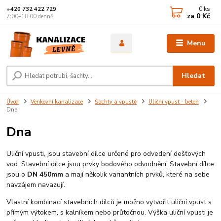
0
ks
+420 732 422 729
za
0 Kč
7:00–18:00 denně
Menu
Hledat
Úvod
Venkovní kanalizace
Šachty a vpustě
Uliční vpusť - beton
Dna
Dna
Uliční vpusti, jsou stavební dílce určené pro odvedení dešťových
vod. Stavební dílce jsou prvky bodového odvodnění. Stavební dílce
jsou o
DN 450mm
a mají několik variantních prvků, které na sebe
navzájem navazují.
Vlastní kombinací stavebních dílců je možno vytvořit uliční vpust s
přímým výtokem, s kalníkem nebo průtočnou. Výška uliční vpusti je