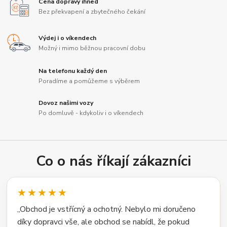
Cena dopravy ihned
Bez překvapení a zbytečného čekání
Výdej i o víkendech
Možný i mimo běžnou pracovní dobu
Na telefonu každý den
Poradíme a pomůžeme s výběrem
Dovoz našimi vozy
Po domluvě - kdykoliv i o víkendech
Co o nás říkají zákazníci
★★★★★
„Obchod je vstřícný a ochotný. Nebylo mi doručeno
díky dopravci vše, ale obchod se nabídl, že pokud