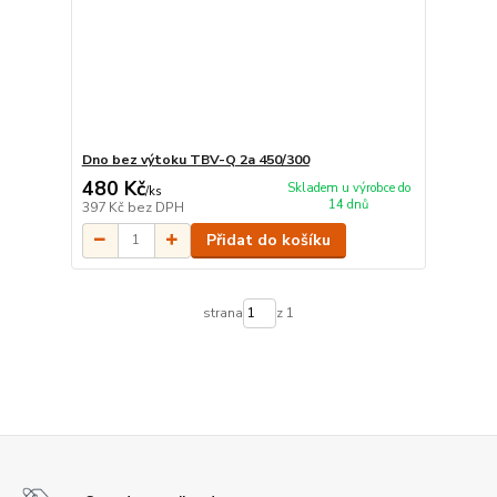
Dno bez výtoku TBV-Q 2a 450/300
480 Kč
Skladem u výrobce do
/
ks
14 dnů
397 Kč
bez DPH
Přidat do košíku
strana
z 1