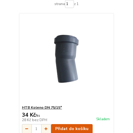
strana
z 1
HTB Koleno DN 75/15°
34 Kč
/
ks
Skladem
28 Kč
bez DPH
Přidat do košíku