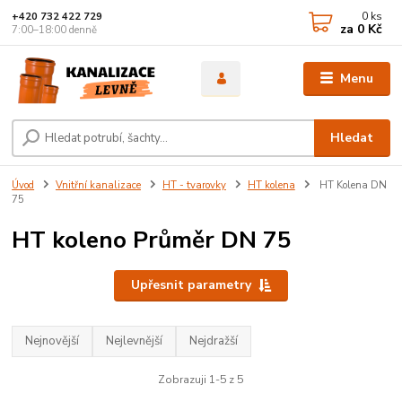
0
ks
+420 732 422 729
za
0 Kč
7:00–18:00 denně
Menu
Hledat
Úvod
Vnitřní kanalizace
HT - tvarovky
HT kolena
HT Kolena DN
75
HT koleno Průměr DN 75
Upřesnit parametry
Nejnovější
Nejlevnější
Nejdražší
Zobrazuji 1-5 z 5