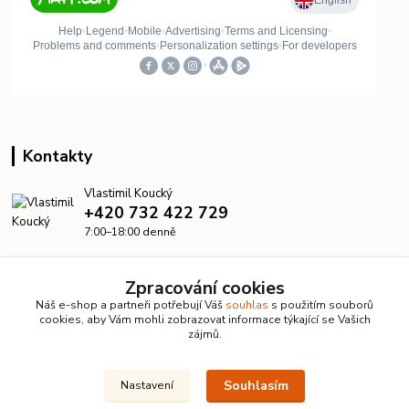
Kontakty
Vlastimil Koucký
+420 732 422 729
7:00–18:00 denně
info@kanalizacelevne.cz
Zpracování cookies
Náš e-shop a partneři potřebují Váš
souhlas
s použitím souborů
cookies, aby Vám mohli zobrazovat informace týkající se Vašich
zájmů.
Souhlasím
Nastavení
© 2026 KanalizaceLevne.cz · Všechna práva vyhrazena ·
Dvorakweb.cz
–