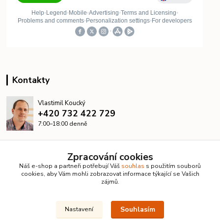
Kontakty
Vlastimil Koucký
+420 732 422 729
7:00–18:00 denně
info@kanalizacelevne.cz
Zpracování cookies
Náš e-shop a partneři potřebují Váš
souhlas
s použitím souborů
cookies, aby Vám mohli zobrazovat informace týkající se Vašich
zájmů.
Souhlasím
Nastavení
© 2026 KanalizaceLevne.cz · Všechna práva vyhrazena ·
Dvorakweb.cz
–