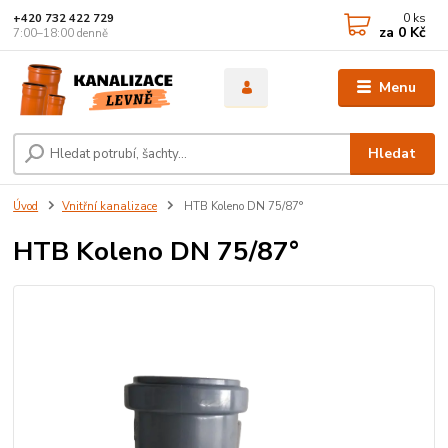
0
ks
+420 732 422 729
za
0 Kč
7:00–18:00 denně
Menu
Hledat
Úvod
Vnitřní kanalizace
HTB Koleno DN 75/87°
HTB Koleno DN 75/87°