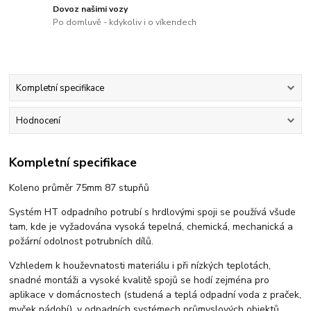
Dovoz našimi vozy
Po domluvě - kdykoliv i o víkendech
Kompletní specifikace
Hodnocení
Kompletní specifikace
Koleno průměr 75mm 87 stupňů
Systém HT odpadního potrubí s hrdlovými spoji se používá všude
tam, kde je vyžadována vysoká tepelná, chemická, mechanická a
požární odolnost potrubních dílů.
Vzhledem k houževnatosti materiálu i při nízkých teplotách,
snadné montáži a vysoké kvalitě spojů se hodí zejména pro
aplikace v domácnostech (studená a teplá odpadní voda z praček,
myček nádobí), v odpadních systémech průmyslových objektů