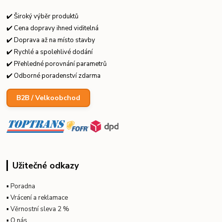
✔️ Široký výběr produktů
✔️ Cena dopravy ihned viditelná
✔️ Doprava až na místo stavby
✔️ Rychlé a spolehlivé dodání
✔️ Přehledné porovnání parametrů
✔️ Odborné poradenství zdarma
B2B / Velkoobchod
Užitečné odkazy
▪
Poradna
▪
Vrácení a reklamace
▪
Věrnostní sleva 2 %
▪
O nás