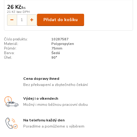
26 Kč
/
ks
21 Kč
bez DPH
Přidat do košíku
Číslo produktu:
10287587
Materiál:
Polypropylen
Průměr:
75mm
Barva:
Šedá
Úhel:
90°
Cena dopravy ihned
Bez překvapení a zbytečného čekání
Výdej i o víkendech
Možný i mimo běžnou pracovní dobu
Na telefonu každý den
Poradíme a pomůžeme s výběrem