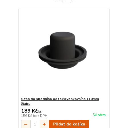
Sifon do spodního odtoku venkovního 110mm
žlabu
189 Kč
/
ks
Skladem
156 Kč
bez DPH
Přidat do košíku