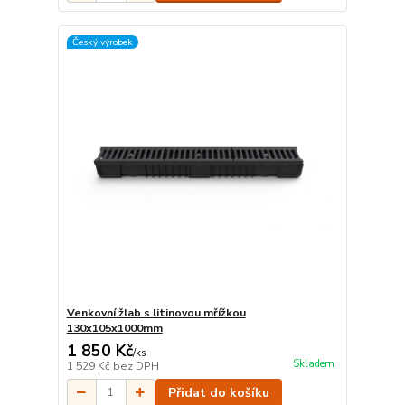
Český výrobek
Venkovní žlab s litinovou mřížkou
130x105x1000mm
1 850 Kč
/
ks
Skladem
1 529 Kč
bez DPH
Přidat do košíku