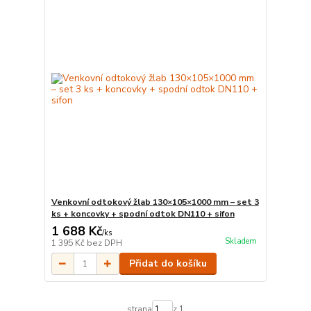
Venkovní odtokový žlab 130×105×1000 mm – set 3
ks + koncovky + spodní odtok DN110 + sifon
1 688 Kč
/
ks
Skladem
1 395 Kč
bez DPH
Přidat do košíku
strana
z 1