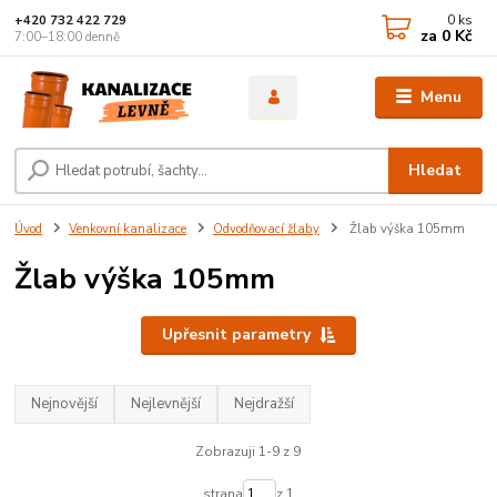
0
ks
+420 732 422 729
za
0 Kč
7:00–18:00 denně
Menu
Hledat
Úvod
Venkovní kanalizace
Odvodňovací žlaby
Žlab výška 105mm
Žlab výška 105mm
Upřesnit parametry
Nejnovější
Nejlevnější
Nejdražší
Zobrazuji 1-9 z 9
strana
z 1