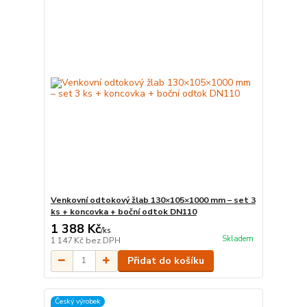
Venkovní odtokový žlab 130×105×1000 mm – set 3
ks + koncovka + boční odtok DN110
1 388 Kč
/
ks
Skladem
1 147 Kč
bez DPH
Přidat do košíku
Český výrobek