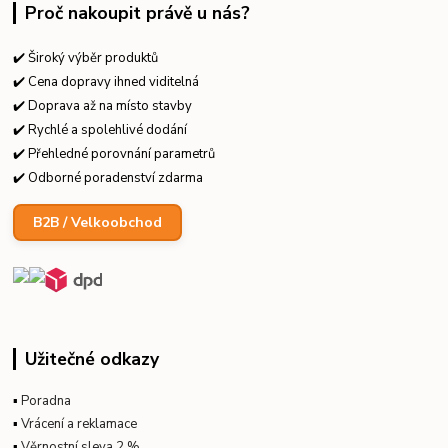
Proč nakoupit právě u nás?
✔️ Široký výběr produktů
✔️ Cena dopravy ihned viditelná
✔️ Doprava až na místo stavby
✔️ Rychlé a spolehlivé dodání
✔️ Přehledné porovnání parametrů
✔️ Odborné poradenství zdarma
B2B / Velkoobchod
Užitečné odkazy
▪
Poradna
▪
Vrácení a reklamace
▪
Věrnostní sleva 2 %