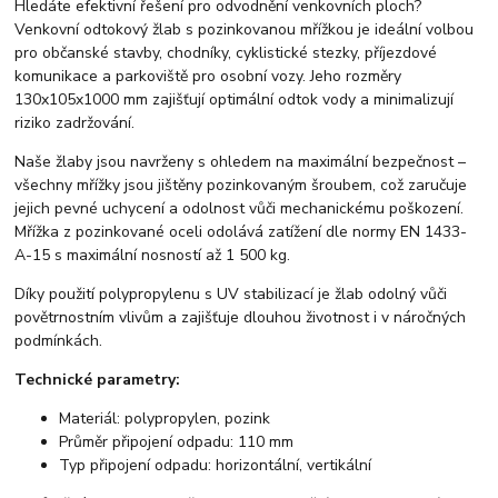
Hledáte efektivní řešení pro odvodnění venkovních ploch?
Venkovní odtokový žlab s pozinkovanou mřížkou je ideální volbou
pro občanské stavby, chodníky, cyklistické stezky, příjezdové
komunikace a parkoviště pro osobní vozy. Jeho rozměry
130x105x1000 mm zajišťují optimální odtok vody a minimalizují
riziko zadržování.
Naše žlaby jsou navrženy s ohledem na maximální bezpečnost –
všechny mřížky jsou jištěny pozinkovaným šroubem, což zaručuje
jejich pevné uchycení a odolnost vůči mechanickému poškození.
Mřížka z pozinkované oceli odolává zatížení dle normy EN 1433-
A-15 s maximální nosností až 1 500 kg.
Díky použití polypropylenu s UV stabilizací je žlab odolný vůči
povětrnostním vlivům a zajišťuje dlouhou životnost i v náročných
podmínkách.
Technické parametry:
Materiál: polypropylen, pozink
Průměr připojení odpadu: 110 mm
Typ připojení odpadu: horizontální, vertikální