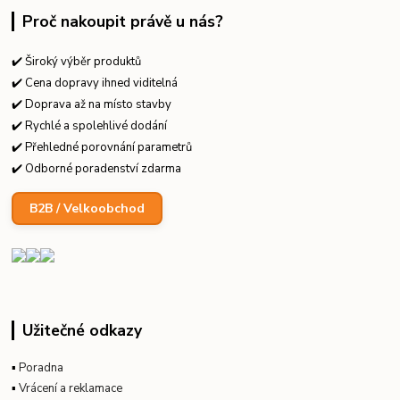
Proč nakoupit právě u nás?
✔️ Široký výběr produktů
✔️ Cena dopravy ihned viditelná
✔️ Doprava až na místo stavby
✔️ Rychlé a spolehlivé dodání
✔️ Přehledné porovnání parametrů
✔️ Odborné poradenství zdarma
B2B / Velkoobchod
Užitečné odkazy
▪
Poradna
▪
Vrácení a reklamace