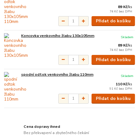
89 Kč
/
ks
74 Kč
bez DPH
Přidat do košíku
Koncovka venkovního žlabu 130x105mm
Skladem
89 Kč
/
ks
74 Kč
bez DPH
Přidat do košíku
spodní odtok venkovního žlabu 110mm
Skladem
110 Kč
/
ks
91 Kč
bez DPH
Přidat do košíku
Cena dopravy ihned
Bez překvapení a zbytečného čekání