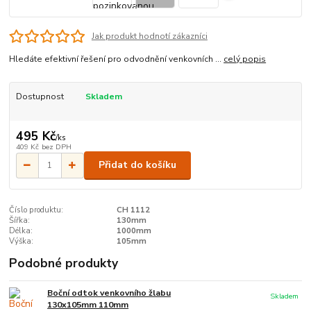
Jak produkt hodnotí zákazníci
Hledáte efektivní řešení pro odvodnění venkovních ...
celý popis
Dostupnost
Skladem
495 Kč
/
ks
409 Kč
bez DPH
Přidat do košíku
Číslo produktu:
CH 1112
Šířka:
130mm
Délka:
1000mm
Výška:
105mm
Podobné produkty
Boční odtok venkovního žlabu
Skladem
130x105mm 110mm