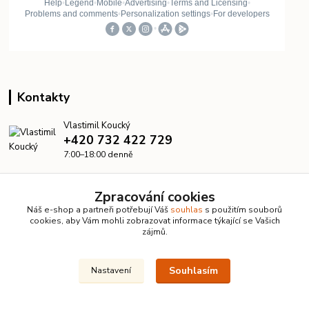
Kontakty
Vlastimil Koucký
+420 732 422 729
7:00–18:00 denně
info@kanalizacelevne.cz
Zpracování cookies
Náš e-shop a partneři potřebují Váš
souhlas
s použitím souborů
cookies, aby Vám mohli zobrazovat informace týkající se Vašich
zájmů.
Souhlasím
Nastavení
© 2026 KanalizaceLevne.cz · Všechna práva vyhrazena ·
Dvorakweb.cz
–
přehledné e-shopy
Upravit sběr cookies.
Vytvořeno na
Eshop-rychle.cz