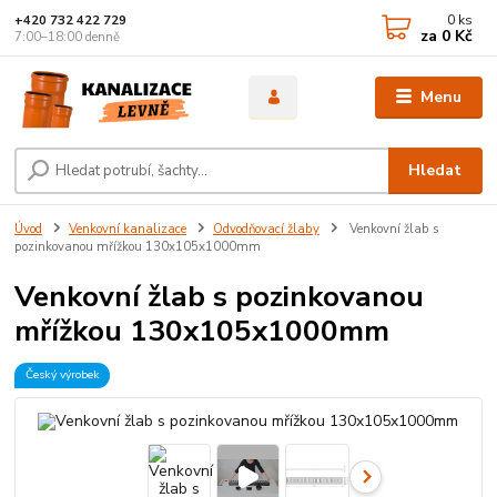
0
ks
+420 732 422 729
za
0 Kč
7:00–18:00 denně
Menu
Hledat
Úvod
Venkovní kanalizace
Odvodňovací žlaby
Venkovní žlab s
pozinkovanou mřížkou 130x105x1000mm
Venkovní žlab s pozinkovanou
mřížkou 130x105x1000mm
Český výrobek