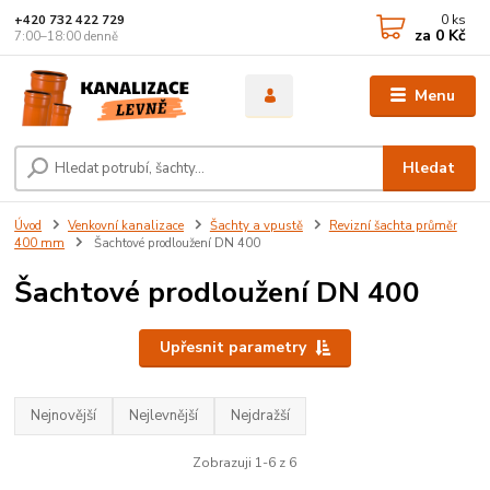
0
ks
+420 732 422 729
za
0 Kč
7:00–18:00 denně
Menu
Hledat
Úvod
Venkovní kanalizace
Šachty a vpustě
Revizní šachta průměr
400 mm
Šachtové prodloužení DN 400
Šachtové prodloužení DN 400
Upřesnit parametry
Nejnovější
Nejlevnější
Nejdražší
Zobrazuji 1-6 z 6