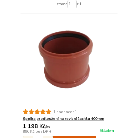
strana
z 1
1 hodnocení
Spojka prodloužení na revizní šachtu 400mm
1 198 Kč
/
ks
Skladem
990 Kč
bez DPH