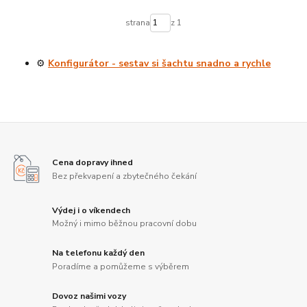
strana
z 1
⚙️
Konfigurátor - sestav si šachtu snadno a rychle
Cena dopravy ihned
Bez překvapení a zbytečného čekání
Výdej i o víkendech
Možný i mimo běžnou pracovní dobu
Na telefonu každý den
Poradíme a pomůžeme s výběrem
Dovoz našimi vozy