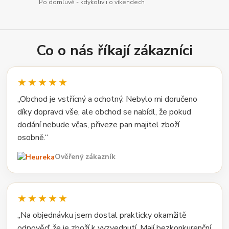
Po domluvě - kdykoliv i o víkendech
Co o nás říkají zákazníci
★★★★★
„Obchod je vstřícný a ochotný. Nebylo mi doručeno
díky dopravci vše, ale obchod se nabídl, že pokud
dodání nebude včas, přiveze pan majitel zboží
osobně.“
Ověřený zákazník
★★★★★
„Na objednávku jsem dostal prakticky okamžitě
odpověď, že je zboží k vyzvednutí. Mají bezkonkurenční