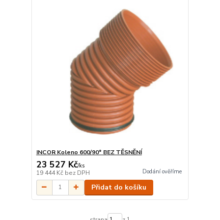
INCOR Koleno 600/90° BEZ TĚSNĚNÍ
23 527 Kč
/
ks
Dodání ověříme
19 444 Kč
bez DPH
Přidat do košíku
strana
z 1