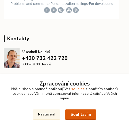
Kontakty
Vlastimil Koucký
+420 732 422 729
7:00–18:00 denně
info@kanalizacelevne.cz
Zpracování cookies
Náš e-shop a partneři potřebují Váš
souhlas
s použitím souborů
cookies, aby Vám mohli zobrazovat informace týkající se Vašich
zájmů.
Souhlasím
Nastavení
© 2026 KanalizaceLevne.cz · Všechna práva vyhrazena ·
Dvorakweb.cz
–
přehledné e-shopy