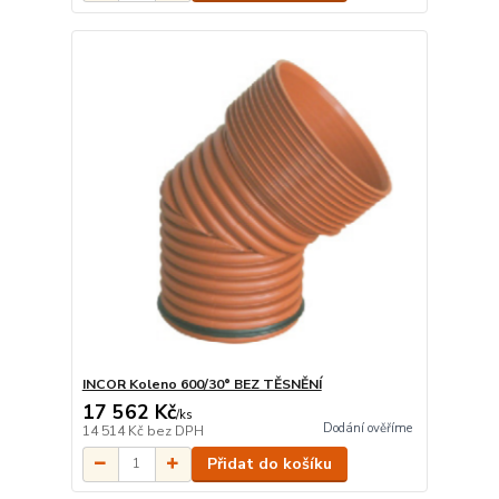
INCOR Koleno 600/30° BEZ TĚSNĚNÍ
17 562 Kč
/
ks
Dodání ověříme
14 514 Kč
bez DPH
Přidat do košíku