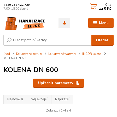
0
ks
+420 732 422 729
za
0 Kč
7:00–18:00 denně
Menu
Hledat
Úvod
Korugované potrubí
Korugované tvarovky
INCOR kolena
KOLENA DN 600
KOLENA DN 600
Upřesnit parametry
Nejnovější
Nejlevnější
Nejdražší
Zobrazuji 1-4 z 4