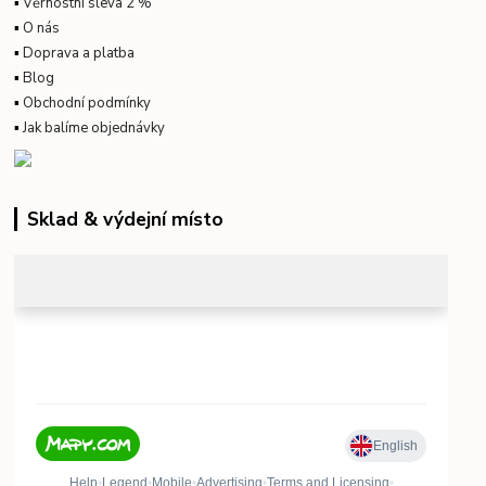
▪
Věrnostní sleva 2 %
▪
O nás
▪
Doprava a platba
▪
Blog
▪
Obchodní podmínky
▪
Jak balíme objednávky
Sklad & výdejní místo