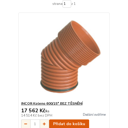
strana
z 1
INCOR Koleno 600/15° BEZ TĚSNĚNÍ
17 562 Kč
/
ks
Dodání ověříme
14 514 Kč
bez DPH
Přidat do košíku