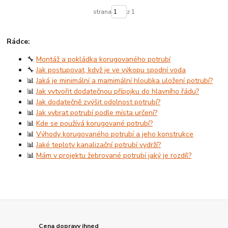
strana
z 1
Rádce:
🔧
Montáž a pokládka korugovaného potrubí
🔧
Jak postupovat, když je ve výkopu spodní voda
📊
Jaká je minimální a mamimální hloubka uložení potrubí?
📊
Jak vytvořit dodatečnou přípojku do hlavního řádu?
📊
Jak dodatečně zvýšit odolnost potrubí?
📊
Jak vybrat potrubí podle místa určení?
📊
Kde se používá korugované potrubí?
📊
Výhody korugovaného potrubí a jeho konstrukce
📊
Jaké teploty kanalizační potrubí vydrží?
📊
Mám v projektu žebrované potrubí jaký je rozdíl?
Cena dopravy ihned