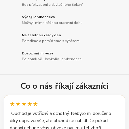
Bez překvapení a zbytečného čekání
Výdej i o víkendech
Možný i mimo běžnou pracovní dobu
Na telefonu každý den
Poradíme a pomůžeme s výběrem
Dovoz našimi vozy
Po domluvě - kdykoliv i o víkendech
Co o nás říkají zákazníci
★★★★★
„Obchod je vstřícný a ochotný. Nebylo mi doručeno
díky dopravci vše, ale obchod se nabídl, že pokud
dodání nebude včas, přiveze pan majitel zboží