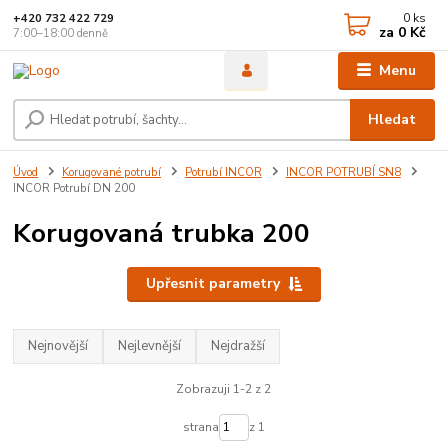
0
ks
+420 732 422 729
za
0 Kč
7:00–18:00 denně
Menu
Hledat
Úvod
Korugované potrubí
Potrubí INCOR
INCOR POTRUBÍ SN8
INCOR Potrubí DN 200
Korugovaná trubka 200
Upřesnit parametry
Nejnovější
Nejlevnější
Nejdražší
Zobrazuji 1-2 z 2
strana
z 1