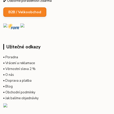
✔️ Odborné poradenství zdarma
B2B / Velkoobchod
Užitečné odkazy
▪
Poradna
▪
Vrácení a reklamace
▪
Věrnostní sleva 2 %
▪
O nás
▪
Doprava a platba
▪
Blog
▪
Obchodní podmínky
▪
Jak balíme objednávky