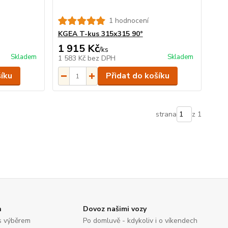
1 hodnocení
KGEA T-kus 315x315 90°
1 915 Kč
/
ks
Skladem
Skladem
1 583 Kč
bez DPH
šíku
Přidat do košíku
strana
z 1
n
Dovoz našimi vozy
s výběrem
Po domluvě - kdykoliv i o víkendech