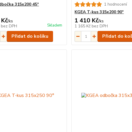
bočka 315x200 45°
1 hodnocení
KGEA T-kus 315x200 90°
 Kč
1 410 Kč
/
ks
/
ks
Skladem
č
bez DPH
1 165 Kč
bez DPH
Přidat do košíku
Přidat do ko