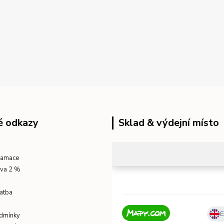
é odkazy
Sklad & výdejní místo
klamace
eva 2 %
atba
dmínky