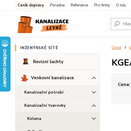
Ceník dopravy
Poradna
Reference
Pro firmy
O nás
Úvod
V
INŽENÝRSKÉ SÍTĚ
KGE
Revizní šachty
Venkovní kanalizace
Cena:
Kanalizační potrubí
Kanalizační tvarovky
Kolena