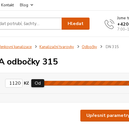
Kontakt
Blog
Jsme t
Hledat
+420
7:00–1
enkovní kanalizace
Kanalizační tvarovky
Odbočky
DN 315
A odbočky 315
Kč
Od
Upřesnit parametr