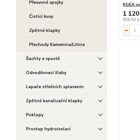
Přesuvné spojky
KGEA od
1 120
Čistící kusy
926 Kč
b
Zpětné klapky
Přechody Kamenina/Litina
Šachty a vpustě
Odvodňovací žlaby
Lapače střešních splavenin
Zpětné kanalizační klapky
Poklopy
Prostup hydroizolací