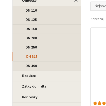
Odbočky
Nejnově
DN 110
Zobrazuji 
DN 125
DN 160
DN 200
DN 250
DN 315
DN 400
Redukce
Zátky do hrdla
Koncovky