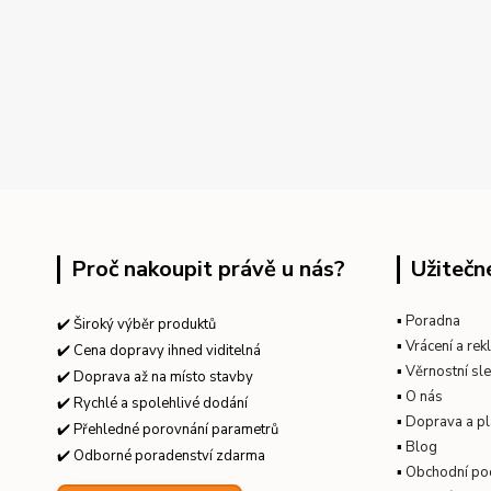
Proč nakoupit právě u nás?
Užitečn
▪
Poradna
✔️ Široký výběr produktů
▪
Vrácení a re
✔️ Cena dopravy ihned viditelná
▪
Věrnostní sl
✔️ Doprava až na místo stavby
▪
O nás
✔️ Rychlé a spolehlivé dodání
▪
Doprava a pl
✔️ Přehledné porovnání parametrů
▪
Blog
✔️ Odborné poradenství zdarma
▪
Obchodní po