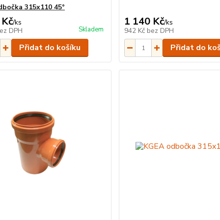
bočka 315x110 45°
 Kč
1 140 Kč
/
ks
/
ks
Skladem
ez DPH
942 Kč
bez DPH
Přidat do košíku
Přidat do ko