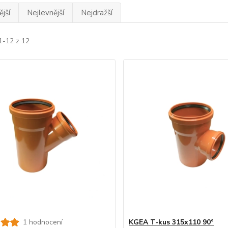
jší
Nejlevnější
Nejdražší
1-12 z 12
1 hodnocení
KGEA T-kus 315x110 90°