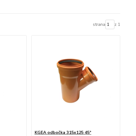
strana
z 1
KGEA odbočka 315x125 45°