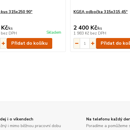
kus 315x250 90°
KGEA odbočka 315x315 45°
 Kč
2 400 Kč
/
ks
/
ks
Skladem
č
bez DPH
1 983 Kč
bez DPH
Přidat do košíku
Přidat do ko
dej i o víkendech
Na telefonu každý de
žný i mimo běžnou pracovní dobu
Poradíme a pomůžeme 