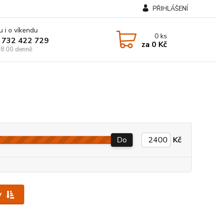
PŘIHLÁŠENÍ
u i o víkendu
0
ks
 732 422 729
za
0 Kč
8:00 denně
Do
Kč
y