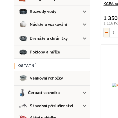
KGEA od
Rozvody vody
1 350
1 116 K
Nádrže a vsakování
Drenáže a chráničky
Poklopy a mříže
OSTATNÍ
Venkovní rohožky
Čerpací technika
Stavební příslušenství
Akční nabídky