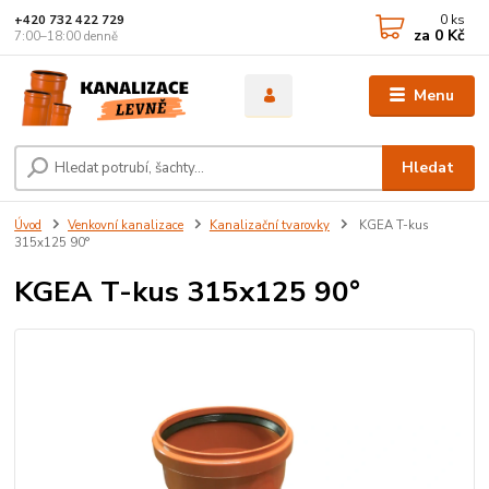
0
ks
+420 732 422 729
za
0 Kč
7:00–18:00 denně
Menu
Hledat
Úvod
Venkovní kanalizace
Kanalizační tvarovky
KGEA T-kus
315x125 90°
KGEA T-kus 315x125 90°