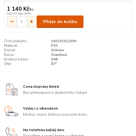
1 140 Kč
/
ks
942 Kč
bez DPH
Přidat do košíku
Číslo produktu:
100231512590
Materiál:
PVC
Průměr:
315mm
Barva:
Oranžová
Kruhová tuhost:
SN8
Úhel:
87°
Cena dopravy ihned
Bez překvapení a zbytečného čekání
Výdej i o víkendech
Možný i mimo běžnou pracovní dobu
Na telefonu každý den
Poradíme a pomůžeme s výběrem