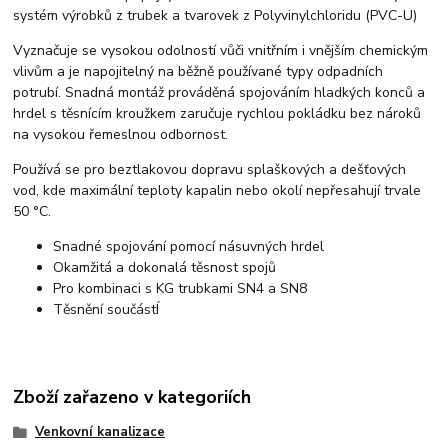
systém výrobků z trubek a tvarovek z Polyvinylchloridu (PVC-U)
Vyznačuje se vysokou odolností vůči vnitřním i vnějším chemickým
vlivům a je napojitelný na běžně používané typy odpadních
potrubí. Snadná montáž prováděná spojováním hladkých konců a
hrdel s těsnícím kroužkem zaručuje rychlou pokládku bez nároků
na vysokou řemeslnou odbornost.
Používá se pro beztlakovou dopravu splaškových a dešťových
vod, kde maximální teploty kapalin nebo okolí nepřesahují trvale
50 °C.
Snadné spojování pomocí násuvných hrdel
Okamžitá a dokonalá těsnost spojů
Pro kombinaci s KG trubkami SN4 a SN8
Těsnění součástÍ
Zboží zařazeno v kategoriích
Venkovní kanalizace