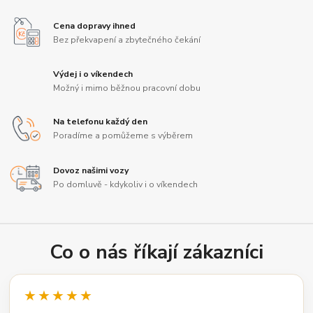
Cena dopravy ihned
Bez překvapení a zbytečného čekání
Výdej i o víkendech
Možný i mimo běžnou pracovní dobu
Na telefonu každý den
Poradíme a pomůžeme s výběrem
Dovoz našimi vozy
Po domluvě - kdykoliv i o víkendech
Co o nás říkají zákazníci
★★★★★