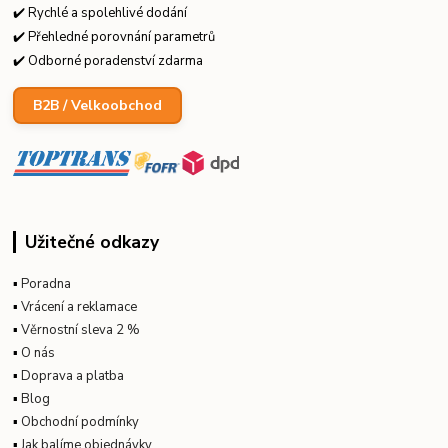
✔️ Rychlé a spolehlivé dodání
✔️ Přehledné porovnání parametrů
✔️ Odborné poradenství zdarma
B2B / Velkoobchod
Užitečné odkazy
▪
Poradna
▪
Vrácení a reklamace
▪
Věrnostní sleva 2 %
▪
O nás
▪
Doprava a platba
▪
Blog
▪
Obchodní podmínky
▪
Jak balíme objednávky