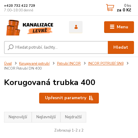
0
ks
+420 732 422 729
za
0 Kč
7:00–18:00 denně
Menu
Hledat
Úvod
Korugované potrubí
Potrubí INCOR
INCOR POTRUBÍ SN8
INCOR Potrubí DN 400
Korugovaná trubka 400
Upřesnit parametry
Nejnovější
Nejlevnější
Nejdražší
Zobrazuji 1-2 z 2