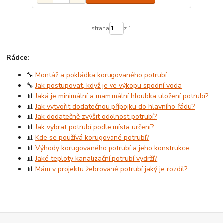
strana
z 1
Rádce:
🔧
Montáž a pokládka korugovaného potrubí
🔧
Jak postupovat, když je ve výkopu spodní voda
📊
Jaká je minimální a mamimální hloubka uložení potrubí?
📊
Jak vytvořit dodatečnou přípojku do hlavního řádu?
📊
Jak dodatečně zvýšit odolnost potrubí?
📊
Jak vybrat potrubí podle místa určení?
📊
Kde se používá korugované potrubí?
📊
Výhody korugovaného potrubí a jeho konstrukce
📊
Jaké teploty kanalizační potrubí vydrží?
📊
Mám v projektu žebrované potrubí jaký je rozdíl?