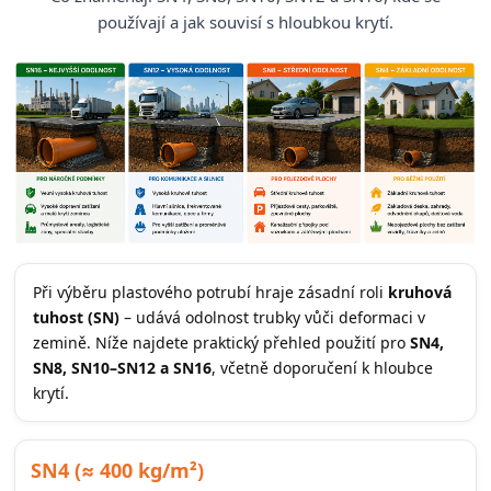
používají a jak souvisí s hloubkou krytí.
Při výběru plastového potrubí hraje zásadní roli
kruhová
tuhost (SN)
– udává odolnost trubky vůči deformaci v
zemině. Níže najdete praktický přehled použití pro
SN4,
SN8, SN10–SN12 a SN16
, včetně doporučení k hloubce
krytí.
SN4 (≈ 400 kg/m²)