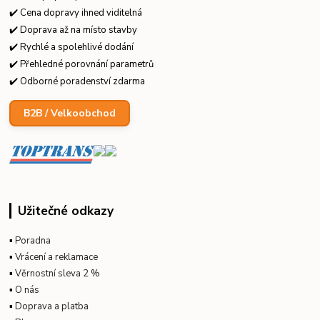
✔️ Cena dopravy ihned viditelná
✔️ Doprava až na místo stavby
✔️ Rychlé a spolehlivé dodání
✔️ Přehledné porovnání parametrů
✔️ Odborné poradenství zdarma
B2B / Velkoobchod
Užitečné odkazy
▪
Poradna
▪
Vrácení a reklamace
▪
Věrnostní sleva 2 %
▪
O nás
▪
Doprava a platba