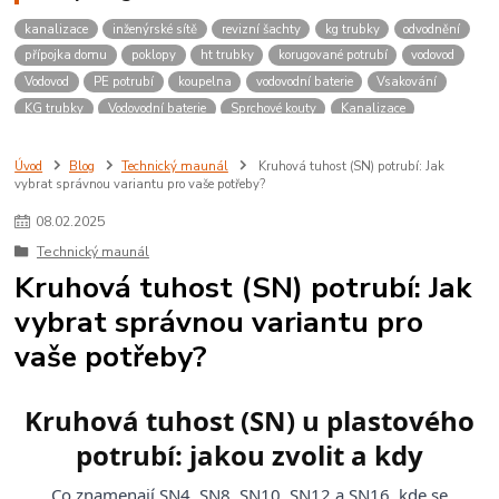
kanalizace
inženýrské sítě
revizní šachty
kg trubky
odvodnění
přípojka domu
poklopy
ht trubky
korugované potrubí
vodovod
Vodovod
PE potrubí
koupelna
vodovodní baterie
Vsakování
KG trubky
Vodovodní baterie
Sprchové kouty
Kanalizace
Poklopy
Revizní šachty
Úvod
Blog
Technický maunál
Kruhová tuhost (SN) potrubí: Jak
vybrat správnou variantu pro vaše potřeby?
08
.
02
.
2025
Technický maunál
Kruhová tuhost (SN) potrubí: Jak
vybrat správnou variantu pro
vaše potřeby?
Kruhová tuhost (SN) u plastového
potrubí: jakou zvolit a kdy
Co znamenají SN4, SN8, SN10, SN12 a SN16, kde se