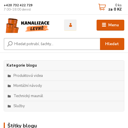
0
ks
+420 732 422 729
za
0 Kč
7:00–18:00 denně
Menu
Hledat
Kategorie blogu
Produktová videa
Montážní návody
Technický maunál
Služby
Štítky blogu