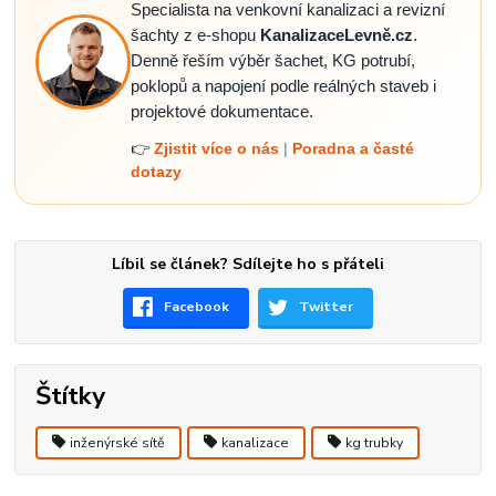
Specialista na venkovní kanalizaci a revizní
šachty z e-shopu
KanalizaceLevně.cz
.
Denně řeším výběr šachet, KG potrubí,
poklopů a napojení podle reálných staveb i
projektové dokumentace.
👉
Zjistit více o nás
|
Poradna a časté
dotazy
Líbil se článek? Sdílejte ho s přáteli
Facebook
Twitter
Štítky
inženýrské sítě
kanalizace
kg trubky