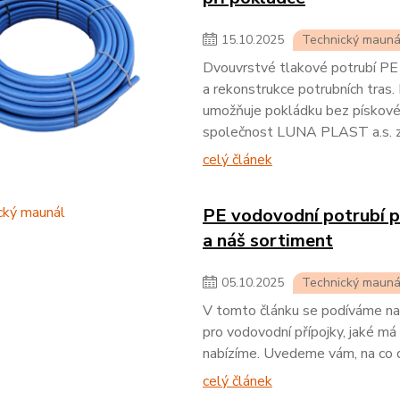
15
.
10
.
2025
Technický mauná
Dvouvrstvé tlakové potrubí PE1
a rekonstrukce potrubních tras. 
umožňuje pokládku bez pískového
společnost LUNA PLAST a.s. z
celý článek
PE vodovodní potrubí pr
a náš sortiment
05
.
10
.
2025
Technický mauná
V tomto článku se podíváme na t
pro vodovodní přípojky, jaké má 
nabízíme. Uvedeme vám, na co d
celý článek