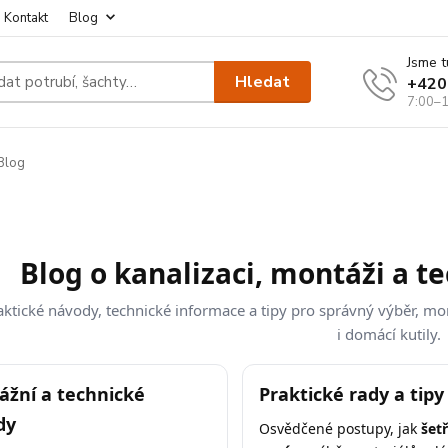
Kontakt
Blog
Jsme t
Hledat
+420
7:00–1
Blog
Blog o kanalizaci, montáži a t
aktické návody, technické informace a tipy pro správný výběr, mont
i domácí kutily.
žní a technické
Praktické rady a tipy
dy
Osvědčené postupy, jak
šetř