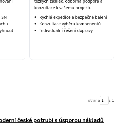
ánování
těžkých zásilek, odborná podpora a
konzultace k vašemu projektu.
t SN
Rychlá expedice a bezpečné balení
achu
Konzultace výběru komponentů
vyhnout
Individuální řešení dopravy
strana
z 1
derní české potrubí s úsporou nákladů