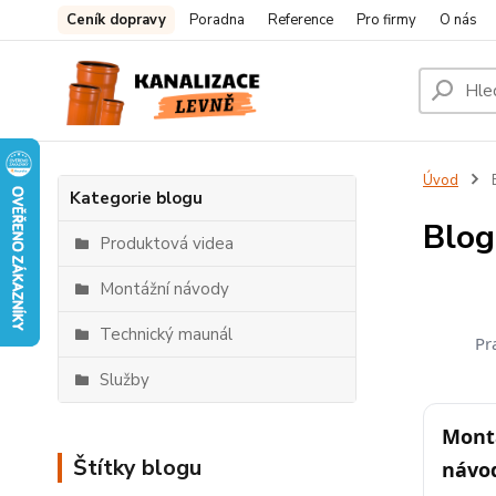
Ceník dopravy
Poradna
Reference
Pro firmy
O nás
Úvod
Kategorie blogu
Blog
Produktová videa
Montážní návody
Technický maunál
Pr
Služby
Montá
Štítky blogu
návo