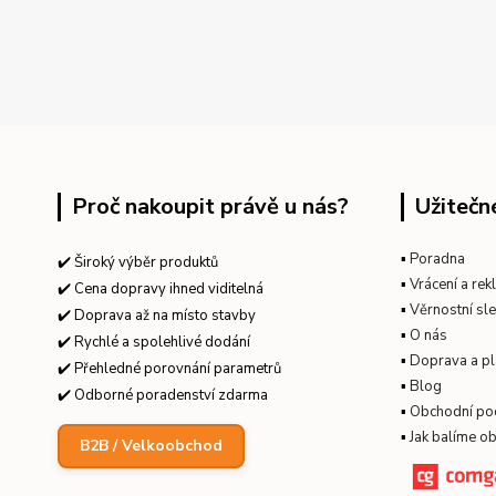
Proč nakoupit právě u nás?
Užitečn
▪
Poradna
✔️ Široký výběr produktů
▪
Vrácení a re
✔️ Cena dopravy ihned viditelná
▪
Věrnostní sl
✔️ Doprava až na místo stavby
▪
O nás
✔️ Rychlé a spolehlivé dodání
▪
Doprava a pl
✔️ Přehledné porovnání parametrů
▪
Blog
✔️ Odborné poradenství zdarma
▪
Obchodní po
▪
Jak balíme o
B2B / Velkoobchod