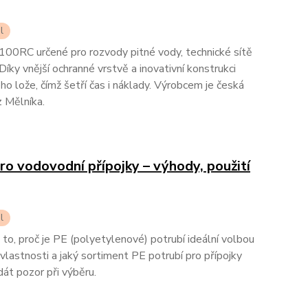
l
00RC určené pro rozvody pitné vody, technické sítě
Díky vnější ochranné vrstvě a inovativní konstrukci
 lože, čímž šetří čas i náklady. Výrobcem je česká
 Mělníka.
o vodovodní přípojky – výhody, použití
l
o, proč je PE (polyetylenové) potrubí ideální volbou
vlastnosti a jaký sortiment PE potrubí pro přípojky
át pozor při výběru.