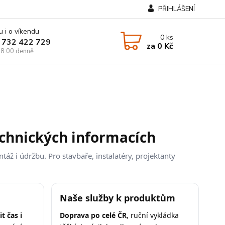
PŘIHLÁŠENÍ
u i o víkendu
0
ks
 732 422 729
za
0 Kč
8:00 denně
echnických informacích
áž i údržbu. Pro stavbaře, instalatéry, projektanty
Naše služby k produktům
it čas i
Doprava po celé ČR
, ruční vykládka