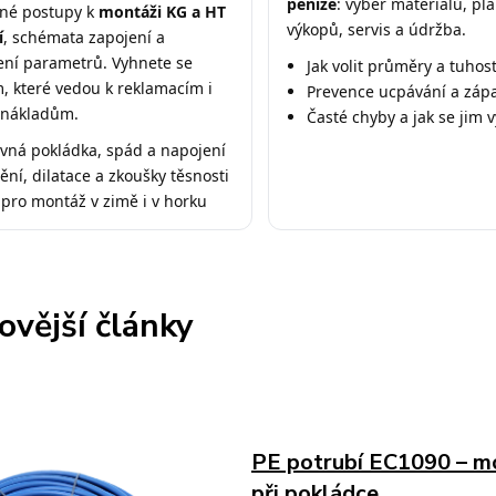
peníze
: výběr materiálů, pl
né postupy k
montáži KG a HT
výkopů, servis a údržba.
í
, schémata zapojení a
ení parametrů. Vyhnete se
Jak volit průměry a tuhos
, které vedou k reklamacím i
Prevence ucpávání a záp
 nákladům.
Časté chyby a jak se jim 
vná pokládka, spád a napojení
ění, dilatace a zkoušky těsnosti
 pro montáž v zimě i v horku
ovější články
PE potrubí EC1090 – mo
při pokládce