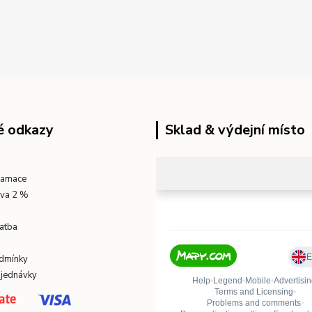
é odkazy
Sklad & výdejní místo
klamace
eva 2 %
atba
dmínky
bjednávky