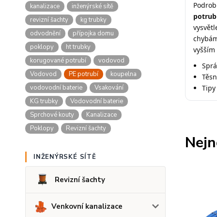
Podrob
kanalizace
inženýrské sítě
potrub
revizní šachty
kg trubky
vysvětl
odvodnění
přípojka domu
chybám
poklopy
ht trubky
vyšším
korugované potrubí
vodovod
Sprá
Vodovod
PE potrubí
koupelna
Těsn
vodovodní baterie
Vsakování
Tipy
KG trubky
Vodovodní baterie
Sprchové kouty
Kanalizace
Poklopy
Revizní šachty
Nejn
INŽENÝRSKÉ SÍTĚ
Revizní šachty
Venkovní kanalizace