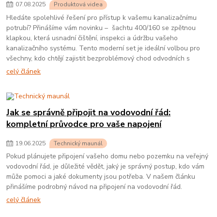
07
.
08
.
2025
Produktová videa
Hledáte spolehlivé řešení pro přístup k vašemu kanalizačnímu
potrubí? Přinášíme vám novinku – šachtu 400/160 se zpětnou
klapkou, která usnadní čištění, inspekci a údržbu vašeho
kanalizačního systému. Tento moderní set je ideální volbou pro
všechny, kdo chtějí zajistit bezproblémový chod odvodních s
celý článek
Jak se správně připojit na vodovodní řád:
kompletní průvodce pro vaše napojení
19
.
06
.
2025
Technický maunál
Pokud plánujete připojení vašeho domu nebo pozemku na veřejný
vodovodní řád, je důležité vědět, jaký je správný postup, kdo vám
může pomoci a jaké dokumenty jsou potřeba. V našem článku
přinášíme podrobný návod na připojení na vodovodní řád.
celý článek