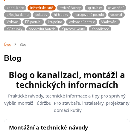
kanalizace
inženýrské sítě
revizní šachty
kg trubky
odvodnění
přípojka domu
poklopy
ht trubky
korugované potrubí
vodovod
Vodovod
PE potrubí
koupelna
vodovodní baterie
Vsakování
KG trubky
Vodovodní baterie
Sprchové kouty
Kanalizace
Poklopy
Revizní šachty
Úvod
Blog
Blog
Blog o kanalizaci, montáži a
technických informacích
Praktické návody, technické informace a tipy pro správný
výběr, montáž i údržbu. Pro stavbaře, instalatéry, projektanty
i domácí kutily.
Montážní a technické návody