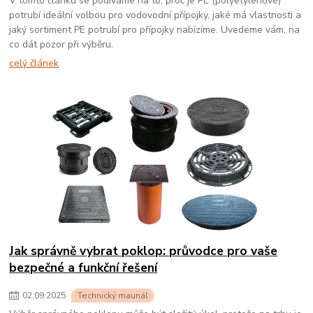
V tomto článku se podíváme na to, proč je PE (polyetylenové)
potrubí ideální volbou pro vodovodní přípojky, jaké má vlastnosti a
jaký sortiment PE potrubí pro přípojky nabízíme. Uvedeme vám, na
co dát pozor při výběru.
celý článek
Jak správně vybrat poklop: průvodce pro vaše
bezpečné a funkční řešení
02
.
09
.
2025
Technický maunál