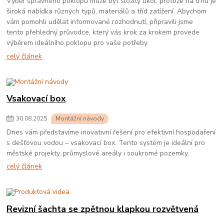
Výběr správného poklopu může být složitý úkol, protože na trhu je
široká nabídka různých typů, materiálů a tříd zatížení. Abychom
vám pomohli udělat informované rozhodnutí, připravili jsme
tento přehledný průvodce, který vás krok za krokem provede
výběrem ideálního poklopu pro vaše potřeby.
celý článek
Vsakovací box
30
.
08
.
2025
Montážní návody
Dnes vám představíme inovativní řešení pro efektivní hospodaření
s dešťovou vodou – vsakovací box. Tento systém je ideální pro
městské projekty, průmyslové areály i soukromé pozemky.
celý článek
Revizní šachta se zpětnou klapkou rozvětvená