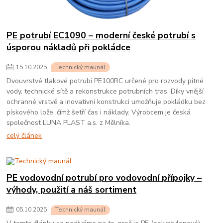
PE potrubí EC1090 – moderní české potrubí s
úsporou nákladů při pokládce
15
.
10
.
2025
Technický maunál
Dvouvrstvé tlakové potrubí PE100RC určené pro rozvody pitné
vody, technické sítě a rekonstrukce potrubních tras. Díky vnější
ochranné vrstvě a inovativní konstrukci umožňuje pokládku bez
pískového lože, čímž šetří čas i náklady. Výrobcem je česká
společnost LUNA PLAST a.s. z Mělníka.
celý článek
PE vodovodní potrubí pro vodovodní přípojky –
výhody, použití a náš sortiment
05
.
10
.
2025
Technický maunál