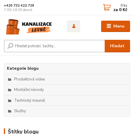
0
ks
+420 732 422 729
za
0 Kč
7:00–18:00 denně
Menu
Hledat
Kategorie blogu
Produktová videa
Montážní návody
Technický maunál
Služby
Štítky blogu