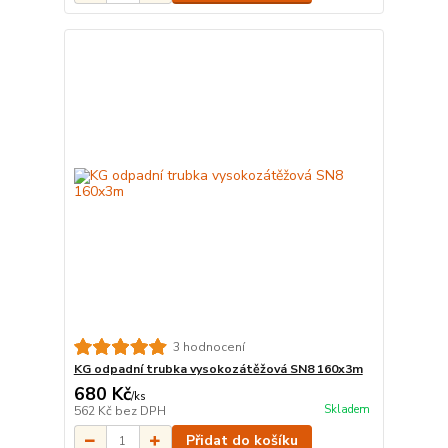
3 hodnocení
KG odpadní trubka vysokozátěžová SN8 160x3m
680 Kč
/
ks
Skladem
562 Kč
bez DPH
Přidat do košíku