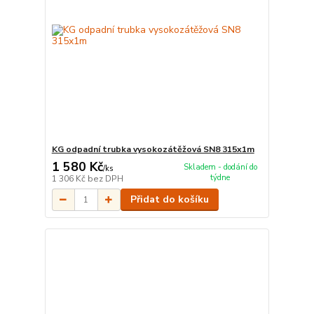
KG odpadní trubka vysokozátěžová SN8 315x1m
1 580 Kč
Skladem - dodání do
/
ks
týdne
1 306 Kč
bez DPH
Přidat do košíku