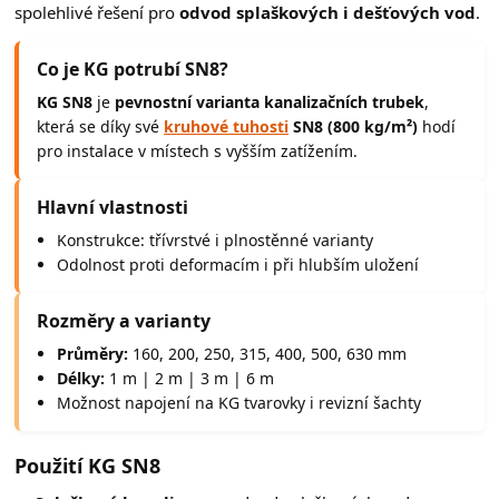
spolehlivé řešení pro
odvod splaškových i dešťových vod
.
Co je KG potrubí SN8?
KG SN8
je
pevnostní varianta kanalizačních trubek
,
která se díky své
kruhové tuhosti
SN8 (800 kg/m²)
hodí
pro instalace v místech s vyšším zatížením.
Hlavní vlastnosti
Konstrukce: třívrstvé i plnostěnné varianty
Odolnost proti deformacím i při hlubším uložení
Rozměry a varianty
Průměry:
160, 200, 250, 315, 400, 500, 630 mm
Délky:
1 m | 2 m | 3 m | 6 m
Možnost napojení na KG tvarovky i revizní šachty
Použití KG SN8