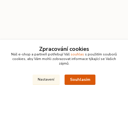
Zpracování cookies
Náš e-shop a partneři potřebují Váš
souhlas
s použitím souborů
cookies, aby Vám mohli zobrazovat informace týkající se Vašich
zájmů.
Souhlasím
Nastavení
Kontakty
Vlastimil Koucký
+420 732 422 729
7:00–18:00 denně
info@kanalizacelevne.cz