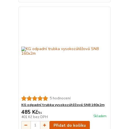
5 hodnocení
KG odpadní trubka vysokozátěžová SN8 160x2m
485 Kč
/
ks
Skladem
401 Kč
bez DPH
Přidat do košíku