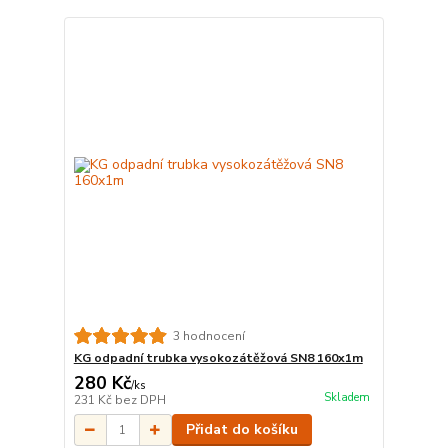
3 hodnocení
KG odpadní trubka vysokozátěžová SN8 160x1m
280 Kč
/
ks
Skladem
231 Kč
bez DPH
Přidat do košíku