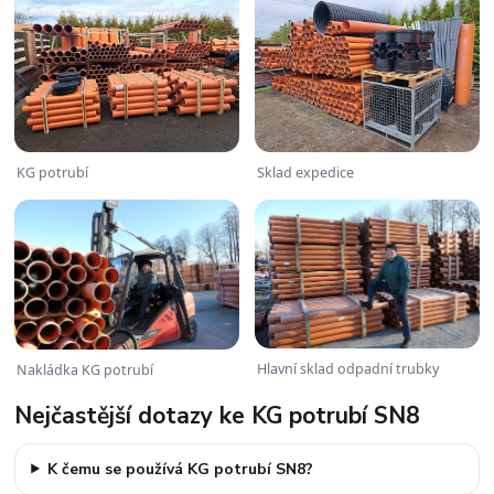
KG potrubí
Sklad expedice
Hlavní sklad odpadní trubky
Nakládka KG potrubí
Nejčastější dotazy ke KG potrubí SN8
K čemu se používá KG potrubí SN8?