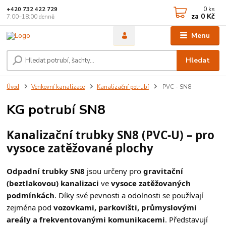
0
ks
+420 732 422 729
za
0 Kč
7:00–18:00 denně
Menu
Hledat
Úvod
Venkovní kanalizace
Kanalizační potrubí
PVC - SN8
KG potrubí SN8
Kanalizační trubky SN8 (PVC-U) – pro
vysoce zatěžované plochy
Odpadní trubky SN8
jsou určeny pro
gravitační
(beztlakovou) kanalizaci
ve
vysoce zatěžovaných
podmínkách
. Díky své pevnosti a odolnosti se používají
zejména pod
vozovkami, parkovišti, průmyslovými
areály a frekventovanými komunikacemi
. Představují