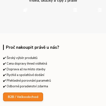
Videa, ukázky a tipy z praxe
Proč nakoupit právě u nás?
✔️ Široký výběr produktů
✔️ Cena dopravy ihned viditelná
✔️ Doprava až na místo stavby
✔️ Rychlé a spolehlivé dodání
✔️ Přehledné porovnání parametrů
✔️ Odborné poradenství zdarma
B2B / Velkoobchod