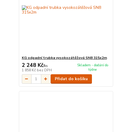
KG odpadní trubka vysokozátěžová SN8 315x2m
2 248 Kč
Skladem - dodání do
/
ks
týdne
1 858 Kč
bez DPH
Přidat do košíku