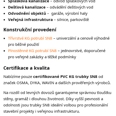
Splašková kanalizace
– odvod splaškových vod
Dešťová kanalizace
– odvádění dešťových vod
Odvodnění objektů
– garáže, výrobní haly
Veřejná infrastruktura
– silnice, parkoviště
Konstrukční provedení
Třívrstvé KG potrubí SN8
– univerzální a cenově výhodné
pro běžné použití
Plnostěnné KG potrubí SN8
– jednovrstvé, doporučené
pro veřejné zakázky a těžké podmínky
Certifikace a kvalita
Nabízíme pouze
certifikované PVC KG trubky SN8
od
značek OSMA, DYKA, WAVIN a dalších prověřených výrobců.
Na rozdíl od levných dovozů garantujeme správnou tloušťku
stěny, gramáž i dlouhou životnost. Díky vyšší pevnosti a
odolnosti jsou trubky SN8 ideální volbou pro profesionální
stavební projekty i veřejnou infrastrukturu.