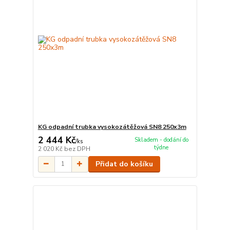
KG odpadní trubka vysokozátěžová SN8 250x3m
2 444 Kč
Skladem - dodání do
/
ks
týdne
2 020 Kč
bez DPH
Přidat do košíku