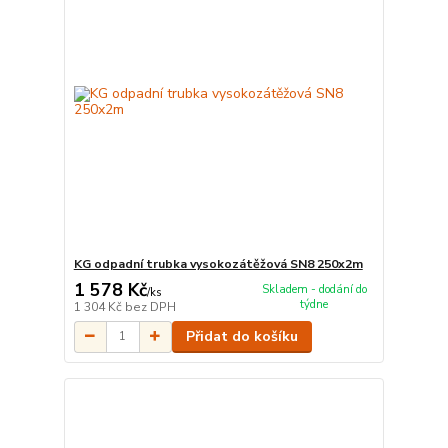
KG odpadní trubka vysokozátěžová SN8 250x2m
1 578 Kč
Skladem - dodání do
/
ks
týdne
1 304 Kč
bez DPH
Přidat do košíku