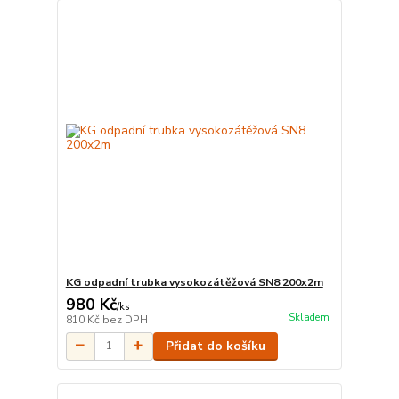
KG odpadní trubka vysokozátěžová SN8 200x2m
980 Kč
/
ks
Skladem
810 Kč
bez DPH
Přidat do košíku