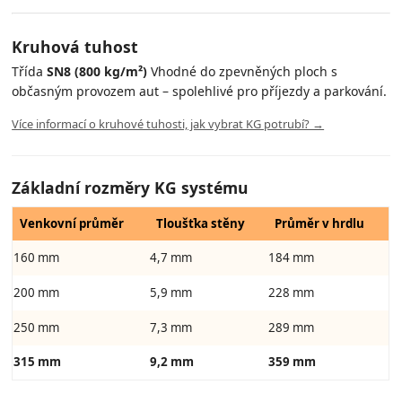
Kruhová tuhost
Třída
SN8 (800 kg/m²)
Vhodné do zpevněných ploch s
občasným provozem aut – spolehlivé pro příjezdy a parkování.
Více informací o kruhové tuhosti, jak vybrat KG potrubí? →
Základní rozměry KG systému
Venkovní průměr
Tloušťka stěny
Průměr v hrdlu
160 mm
4,7 mm
184 mm
200 mm
5,9 mm
228 mm
250 mm
7,3 mm
289 mm
315 mm
9,2 mm
359 mm