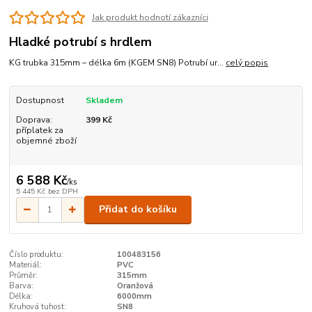
Jak produkt hodnotí zákazníci
Hladké potrubí s hrdlem
KG trubka 315mm – délka 6m (KGEM SN8) Potrubí ur...
celý popis
Dostupnost
Skladem
Doprava:
399 Kč
příplatek za
objemné zboží
6 588 Kč
/
ks
5 445 Kč
bez DPH
Přidat do košíku
Číslo produktu:
100483156
Materiál:
PVC
Průměr:
315mm
Barva:
Oranžová
Délka:
6000mm
Kruhová tuhost:
SN8