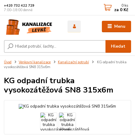
0
ks
+420 732 422 729
za
0 Kč
7:00–18:00 denně
Menu
Hledat
Úvod
Venkovní kanalizace
Kanalizační potrubí
KG odpadní trubka
vysokozátěžová SN8 315x6m
KG odpadní trubka
vysokozátěžová SN8 315x6m