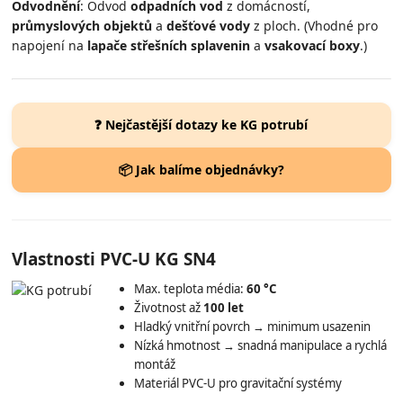
Odvodnění
: Odvod
odpadních vod
z domácností,
průmyslových objektů
a
dešťové vody
z ploch. (Vhodné pro
napojení na
lapače střešních splavenin
a
vsakovací boxy
.)
❓ Nejčastější dotazy ke KG potrubí
📦 Jak balíme objednávky?
Vlastnosti PVC-U KG SN4
Max. teplota média:
60 °C
Životnost až
100 let
Hladký vnitřní povrch → minimum usazenin
Nízká hmotnost → snadná manipulace a rychlá
montáž
Materiál PVC-U pro gravitační systémy