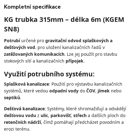
Kompletní specifikace
KG trubka 315mm – délka 6m (KGEM
SN8)
Potrubí
určené pro
gravitační odvod splaškových a
dešťových vod
. pro uložení kanalizačních řadů v
zatěžovaných komunikacích
. Lze jej použít pro stavbu
stokových sítí a kanalizačních
přípojek
.
Využití potrubního systému:
Splašková kanalizace
: Použití pro výstavbu kanalizačních
systémů, které vedou
odpadní vody
do
ČOV
,
jímek
nebo
septiků
.
Dešťová kanalizace
: Systémy, které shromažďují a odvádějí
dešťovou vodu
z
ulic
,
parkovišť
,
střech
a dalších ploch do
retenčních nádrží
, čímž pomáhají předcházet povodním a
erozi terénu.