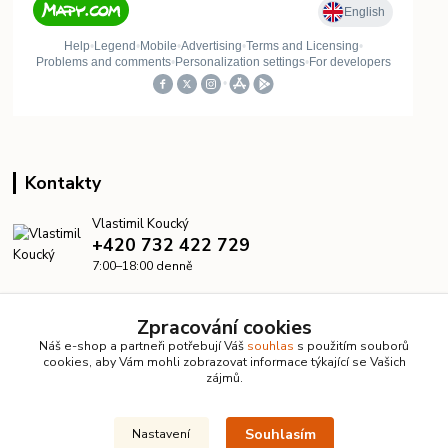
Kontakty
Vlastimil Koucký
+420 732 422 729
7:00–18:00 denně
info@kanalizacelevne.cz
Zpracování cookies
Náš e-shop a partneři potřebují Váš
souhlas
s použitím souborů
cookies, aby Vám mohli zobrazovat informace týkající se Vašich
zájmů.
Souhlasím
Nastavení
© 2026 KanalizaceLevne.cz · Všechna práva vyhrazena ·
Dvorakweb.cz
–