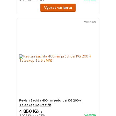
Vybrat variantu
Osobní auta
Revizní šachta 400mm průchozí KG 200 +
Teleskop 12,5 t Mříž
4 850 Kč
/
ks
Skladem
4 008 Kč
bez DPH