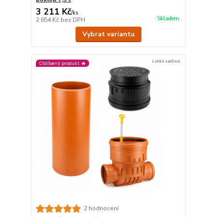
3 211 Kč
/
ks
Skladem
2 654 Kč
bez DPH
Vybrat variantu
Lehké zatížení
Oblíbený produkt 🔥
2 hodnocení