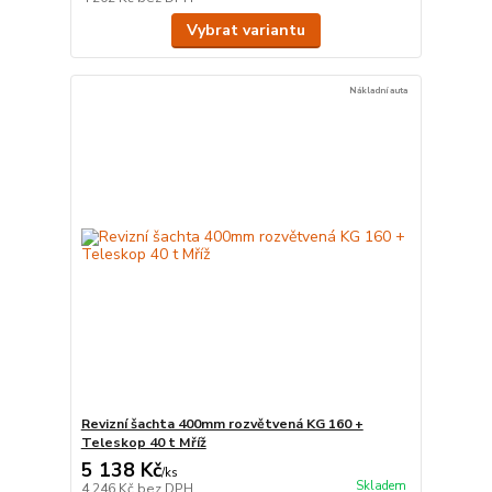
Vybrat variantu
Nákladní auta
Revizní šachta 400mm rozvětvená KG 160 +
Teleskop 40 t Mříž
5 138 Kč
/
ks
Skladem
4 246 Kč
bez DPH