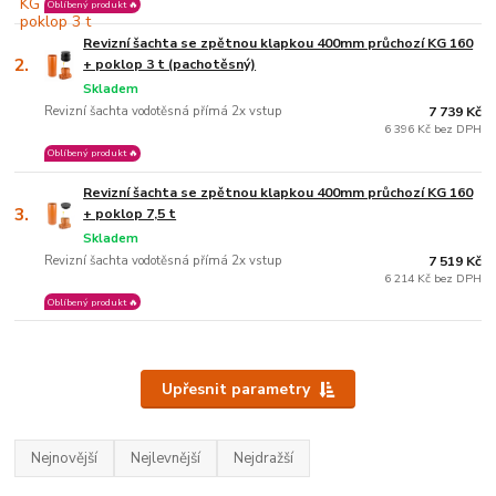
Oblíbený produkt 🔥
Revizní šachta se zpětnou klapkou 400mm průchozí KG 160
2.
+ poklop 3 t (pachotěsný)
Skladem
Revizní šachta vodotěsná přímá 2x vstup
7 739 Kč
6 396 Kč bez DPH
Oblíbený produkt 🔥
Revizní šachta se zpětnou klapkou 400mm průchozí KG 160
3.
+ poklop 7,5 t
Skladem
Revizní šachta vodotěsná přímá 2x vstup
7 519 Kč
6 214 Kč bez DPH
Oblíbený produkt 🔥
Upřesnit parametry
Nejnovější
Nejlevnější
Nejdražší