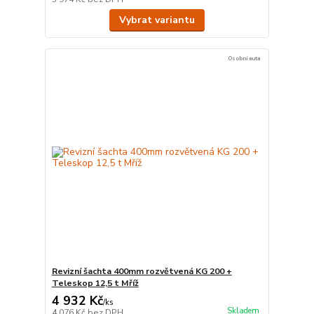
Vybrat variantu
Osobní auta
Revizní šachta 400mm rozvětvená KG 200 +
Teleskop 12,5 t Mříž
4 932 Kč
/
ks
Skladem
4 076 Kč
bez DPH