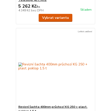
Teleskop 40 t Mříž
5 262 Kč
/
ks
Skladem
4 349 Kč
bez DPH
Vybrat variantu
Lehké zatížení
Revizní šachta 400mm průchozí KG 250 + plast.
poklop 1,5 t