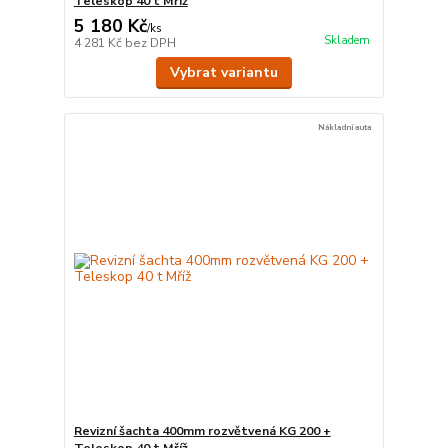
Teleskop 40 t Mříž
5 180 Kč
/
ks
Skladem
4 281 Kč
bez DPH
Vybrat variantu
Nákladní auta
Revizní šachta 400mm rozvětvená KG 200 +