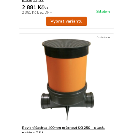
2 881 Kč
/
ks
Skladem
2 381 Kč
bez DPH
Vybrat variantu
Osobní auta
Revizní šachta 400mm průchozí KG 250 + plast.
poklop 7,5 t