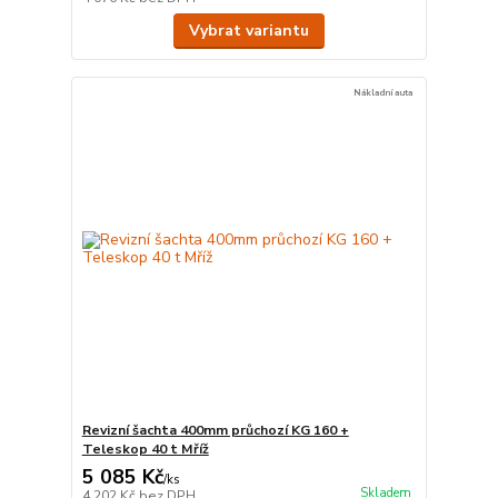
Vybrat variantu
Nákladní auta
Revizní šachta 400mm průchozí KG 160 +
Teleskop 40 t Mříž
5 085 Kč
/
ks
Skladem
4 202 Kč
bez DPH