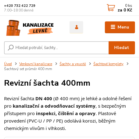
0
ks
+420 732 422 729
za
0 Kč
7:00–18:00 denně
Menu
Hledat
Úvod
Venkovní kanalizace
Šachty a vpustě
Šachtové komplety
Šachtový set průměr 400 mm
Revizní šachta 400mm
Revizní šachta
DN 400
(Ø 400 mm) je lehké a odolné řešení
pro
kanalizační a odvodňovací systémy
, s bezpečným
přístupem pro
inspekci, čištění a opravy
. Plastové
provedení (PVC-U / PP / PE) odolává korozi, běžným
chemickým vlivům i vlhkosti.