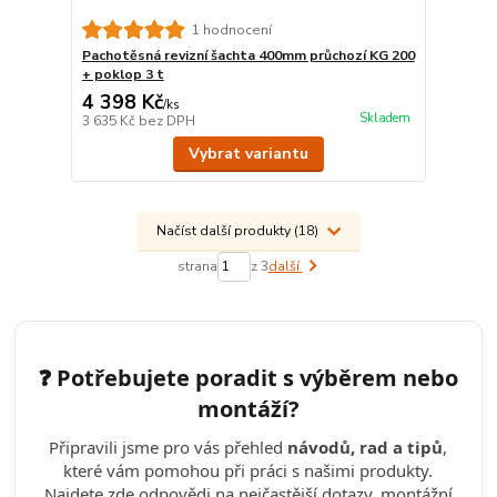
1 hodnocení
Pachotěsná revizní šachta 400mm průchozí KG 200
+ poklop 3 t
4 398 Kč
/
ks
Skladem
3 635 Kč
bez DPH
Vybrat variantu
Načíst další produkty (18)
strana
z 3
další
❓ Potřebujete poradit s výběrem nebo
montáží?
Připravili jsme pro vás přehled
návodů, rad a tipů
,
které vám pomohou při práci s našimi produkty.
Najdete zde odpovědi na nejčastější dotazy, montážní