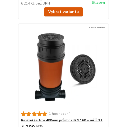
Skladem
6 214 Kč
bez DPH
Vybrat variantu
Lehké zatížení
1 hodnocení
Revizní šachta 400mm průchozí KG 160 + mříž 3 t