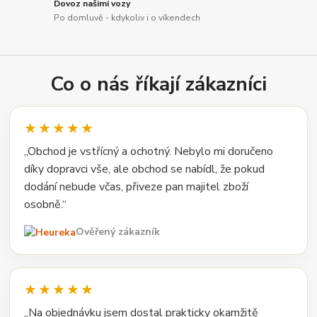
Dovoz našimi vozy
Po domluvě - kdykoliv i o víkendech
Co o nás říkají zákazníci
★★★★★
„Obchod je vstřícný a ochotný. Nebylo mi doručeno
díky dopravci vše, ale obchod se nabídl, že pokud
dodání nebude včas, přiveze pan majitel zboží
osobně.“
Ověřený zákazník
★★★★★
„Na objednávku jsem dostal prakticky okamžitě