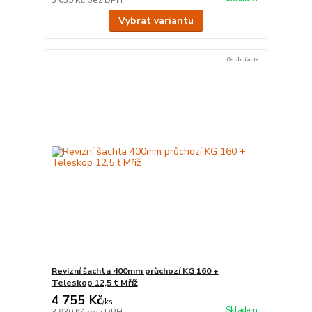
3 635 Kč
bez DPH
Vybrat variantu
Osobní auta
Revizní šachta 400mm průchozí KG 160 +
Teleskop 12,5 t Mříž
4 755 Kč
/
ks
Skladem
3 930 Kč
bez DPH