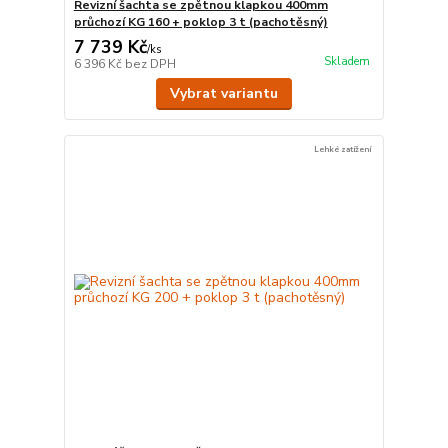
Revizní šachta se zpětnou klapkou 400mm
průchozí KG 160 + poklop 3 t (pachotěsný)
7 739 Kč
/
ks
Skladem
6 396 Kč
bez DPH
Vybrat variantu
Lehké zatížení