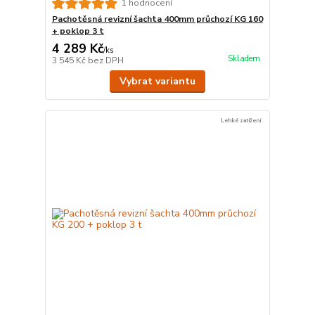
1 hodnocení
Pachotěsná revizní šachta 400mm průchozí KG 160
+ poklop 3 t
4 289 Kč
/
ks
Skladem
3 545 Kč
bez DPH
Vybrat variantu
Lehké zatížení