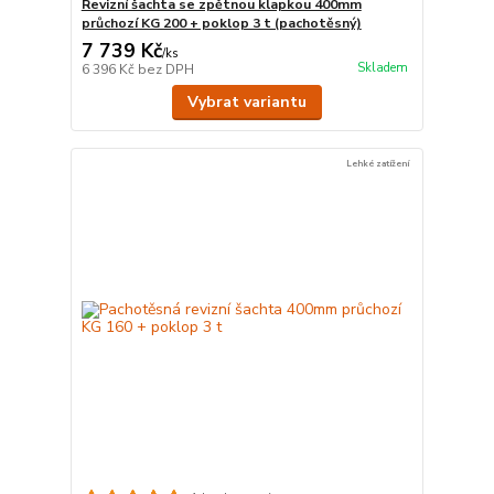
Revizní šachta se zpětnou klapkou 400mm
průchozí KG 200 + poklop 3 t (pachotěsný)
7 739 Kč
/
ks
Skladem
6 396 Kč
bez DPH
Vybrat variantu
Lehké zatížení