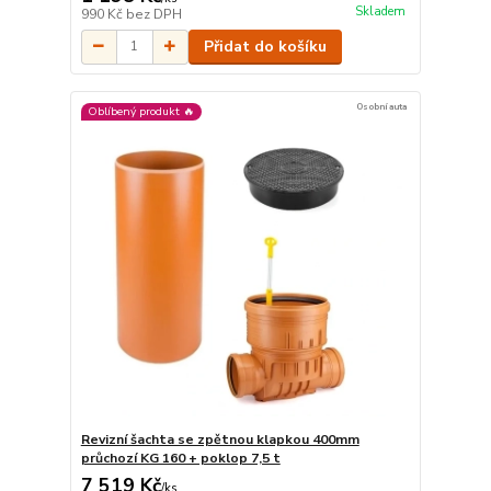
Skladem
990 Kč
bez DPH
Přidat do košíku
Osobní auta
Oblíbený produkt 🔥
Revizní šachta se zpětnou klapkou 400mm
průchozí KG 160 + poklop 7,5 t
7 519 Kč
/
ks