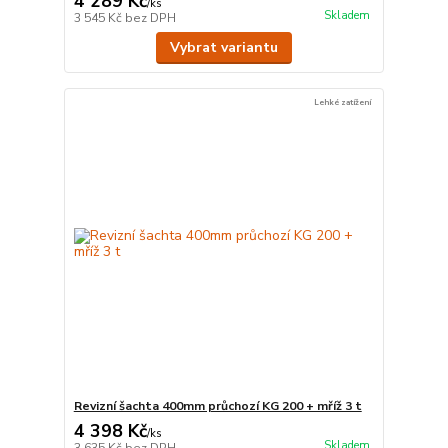
4 289 Kč
/
ks
Skladem
3 545 Kč
bez DPH
Vybrat variantu
Lehké zatížení
Revizní šachta 400mm průchozí KG 200 + mříž 3 t
4 398 Kč
/
ks
Skladem