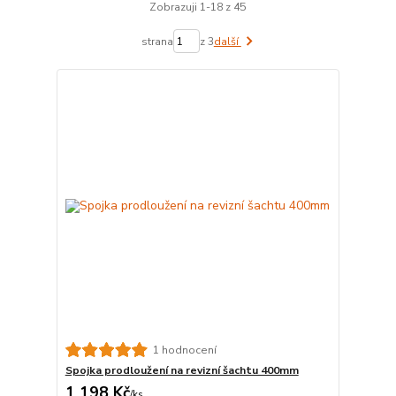
Zobrazuji 1-18 z 45
strana
z 3
další
1 hodnocení
Spojka prodloužení na revizní šachtu 400mm
1 198 Kč
/
ks