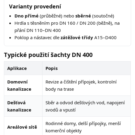
Varianty provedení
Dno přímé
(průběžné) nebo
sběrné
(soutočné)
Hrdla s těsněním pro DN 160 / DN 200 (běžně), na
přání DN 110–DN 400
Poklop a nástavec dle
zátěžové třídy
A15–D400
Typické použití šachty DN 400
Aplikace
Popis
Domovní
Revize a čištění přípojek, kontrolní
kanalizace
body na trase
Dešťová
Sběr a odvod dešťových vod, napojení
kanalizace
svodů a vpustí
Rodinné domy, delší přípojky, menší
Areálové sítě
komerční objekty