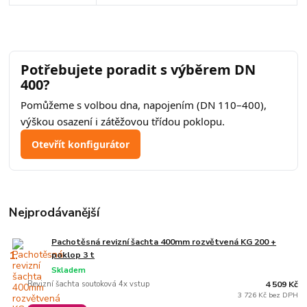
Potřebujete poradit s výběrem DN
400?
Pomůžeme s volbou dna, napojením (DN 110–400),
výškou osazení i zátěžovou třídou poklopu.
Otevřít konfigurátor
Nejprodávanější
Pachotěsná revizní šachta 400mm rozvětvená KG 200 +
1.
poklop 3 t
Skladem
Revizní šachta soutoková 4x vstup
4 509 Kč
3 726 Kč bez DPH