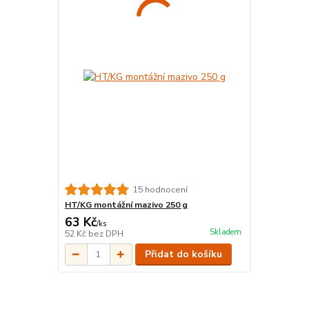
15 hodnocení
HT/KG montážní mazivo 250 g
63 Kč
/
ks
Skladem
52 Kč
bez DPH
Přidat do košíku