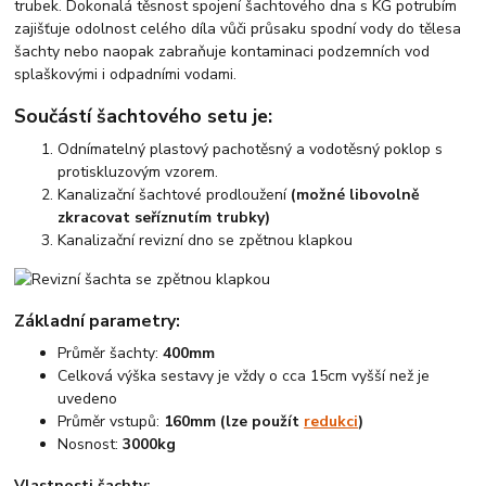
trubek. Dokonalá těsnost spojení šachtového dna s KG potrubím
zajišťuje odolnost celého díla vůči průsaku spodní vody do tělesa
šachty nebo naopak zabraňuje kontaminaci podzemních vod
splaškovými i odpadními vodami.
Součástí šachtového setu je:
Odnímatelný plastový pachotěsný a vodotěsný poklop s
protiskluzovým vzorem.
Kanalizační šachtové prodloužení
(možné libovolně
zkracovat seříznutím trubky)
Kanalizační revizní dno se zpětnou klapkou
Základní parametry:
Průměr šachty:
400mm
Celková výška sestavy je vždy o cca 15cm vyšší než je
uvedeno
Průměr vstupů:
160mm (lze použít
redukci
)
Nosnost:
3000kg
Vlastnosti šachty: