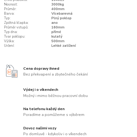
Nosnost:
3000kg
Průměr:
400mm
Barva:
Vícebarevná
Typ:
Plný poklop
Zpětná klapka:
ano
Průměr vstupů:
160mm
Typ dna:
přímé
Tvar poklopu:
kulatý
Výška:
500mm
Určení:
Lehké zatížení
Cena dopravy ihned
Bez překvapení a zbytečného čekání
Výdej i o víkendech
Možný i mimo běžnou pracovní dobu
Na telefonu každý den
Poradíme a pomůžeme s výběrem
Dovoz našimi vozy
Po domluvě - kdykoliv i o víkendech