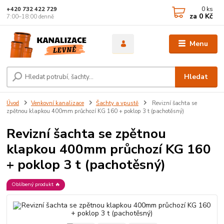
0
ks
+420 732 422 729
za
0 Kč
7:00–18:00 denně
Menu
Hledat
Úvod
Venkovní kanalizace
Šachty a vpustě
Revizní šachta se
zpětnou klapkou 400mm průchozí KG 160 + poklop 3 t (pachotěsný)
Revizní šachta se zpětnou
klapkou 400mm průchozí KG 160
+ poklop 3 t (pachotěsný)
Oblíbený produkt 🔥