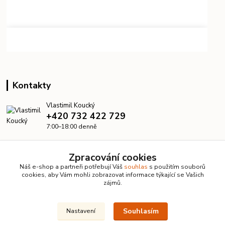
Kontakty
Vlastimil Koucký
+420 732 422 729
7:00–18:00 denně
info@kanalizacelevne.cz
Zpracování cookies
Náš e-shop a partneři potřebují Váš
souhlas
s použitím souborů
cookies, aby Vám mohli zobrazovat informace týkající se Vašich
zájmů.
Souhlasím
Nastavení
© 2026 KanalizaceLevne.cz · Všechna práva vyhrazena ·
Dvorakweb.cz
–