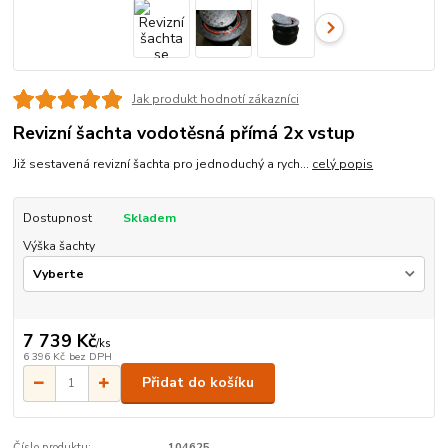
Jak produkt hodnotí zákazníci
Revizní šachta vodotěsná přímá 2x vstup
Již sestavená revizní šachta pro jednoduchý a rych...
celý popis
Dostupnost
Skladem
Výška šachty
7 739 Kč
/
ks
6 396 Kč
bez DPH
Přidat do košíku
Číslo produktu:
104625