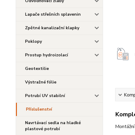
Odvodňovací žlaby
Lapače střešních splavenin
Zpětné kanalizační klapky
Poklopy
Prostup hydroizolací
Geotextilie
Výstražné fólie
Kompl
Potrubí UV stabilní
Příslušenství
Komple
Navrtávací sedla na hladké
Montážní 
plastové potrubí