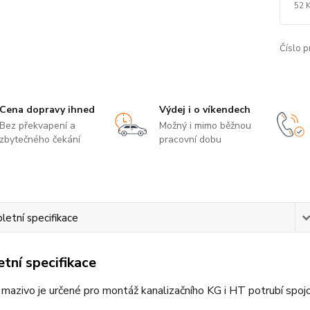
52 
Číslo p
Cena dopravy ihned
Výdej i o víkendech
Bez překvapení a
Možný i mimo běžnou
zbytečného čekání
pracovní dobu
etní specifikace
tní specifikace
mazivo je určené pro montáž kanalizačního KG i HT potrubí spo