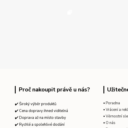
Proč nakoupit právě u nás?
Užitečn
▪
Poradna
✔️ Široký výběr produktů
▪
Vrácení a re
✔️ Cena dopravy ihned viditelná
▪
Věrnostní sl
✔️ Doprava až na místo stavby
▪
O nás
✔️ Rychlé a spolehlivé dodání