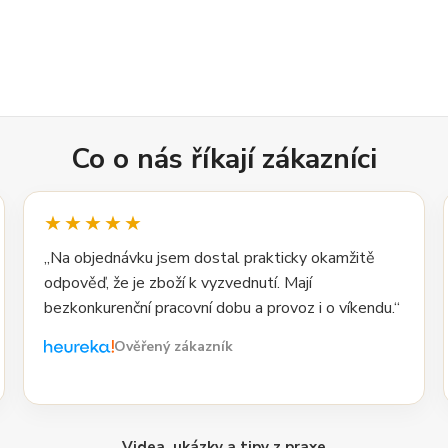
Co o nás říkají zákazníci
★★★★★
„Na objednávku jsem dostal prakticky okamžitě
odpověď, že je zboží k vyzvednutí. Mají
bezkonkurenční pracovní dobu a provoz i o víkendu.“
Ověřený zákazník
Videa, ukázky a tipy z praxe