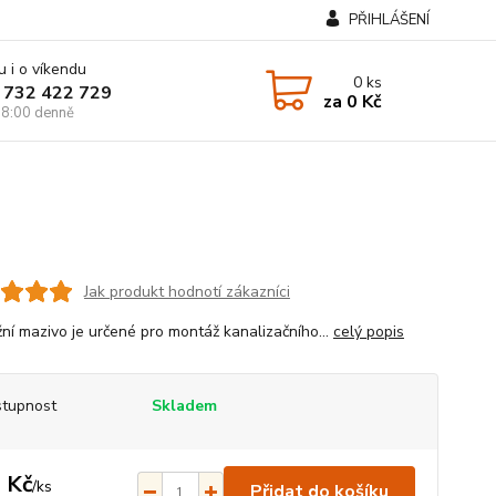
PŘIHLÁŠENÍ
u i o víkendu
0
ks
 732 422 729
za
0 Kč
8:00 denně
Jak produkt hodnotí zákazníci
ní mazivo je určené pro montáž kanalizačního...
celý popis
tupnost
Skladem
 Kč
/
ks
Přidat do košíku