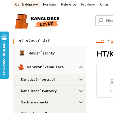
Ceník dopravy
Poradna
Reference
Pro firmy
O nás
Úvod
V
INŽENÝRSKÉ SÍTĚ
HT/K
Revizní šachty
Venkovní kanalizace
Kanalizační potrubí
Kanalizační tvarovky
Šachty a vpustě