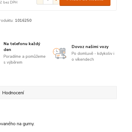
Kč
bez DPH
roduktu:
1016250
Na telefonu každý
Dovoz našimi vozy
den
Po domluvě - kdykoliv i
Poradíme a pomůžeme
o víkendech
s výběrem
Hodnocení
jovaného na gumy.