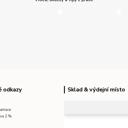
é odkazy
Sklad & výdejní místo
klamace
eva 2 %