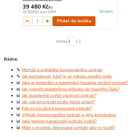
39 480 Kč
/
ks
Skladem
32 628 Kč
bez DPH
Přidat do košíku
strana
z 1
Rádce:
🔧
Montáž a pokládka korugovaného potrubí
🔧
Jak postupovat, když je ve výkopu spodní voda
📊
Jaká je minimální a mamimální hloubka uložení potrubí?
📊
Jak vytvořit dodatečnou přípojku do hlavního řádu?
📊
Jak dodatečně zvýšit odolnost potrubí?
📊
Jak vybrat potrubí podle místa určení?
📊
Kde se používá korugované potrubí?
📊
Výhody korugovaného potrubí a jeho konstrukce
📊
Jaké teploty kanalizační potrubí vydrží?
📊
Mám v projektu žebrované potrubí jaký je rozdíl?