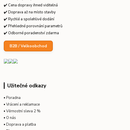
✔️ Cena dopravy ihned viditelná
✔️ Doprava až na místo stavby
✔️ Rychlé a spolehlivé dodání
✔️ Přehledné porovnání parametrů
✔️ Odborné poradenství zdarma
B2B / Velkoobchod
Užitečné odkazy
▪
Poradna
▪
Vrácení a reklamace
▪
Věrnostní sleva 2 %
▪
O nás
▪
Doprava a platba