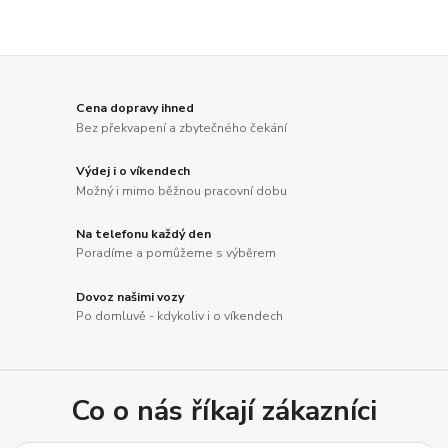
Cena dopravy ihned
Bez překvapení a zbytečného čekání
Výdej i o víkendech
Možný i mimo běžnou pracovní dobu
Na telefonu každý den
Poradíme a pomůžeme s výběrem
Dovoz našimi vozy
Po domluvě - kdykoliv i o víkendech
Co o nás říkají zákazníci