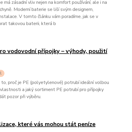
 má zásadní vliv nejen na komfort používání, ale i na
chyně. Moderní baterie se liší svým designem,
nstalace. V tomto článku vám poradíme, jak se v
rat takovou baterii, která b
o vodovodní přípojky – výhody, použití
l
o, proč je PE (polyetylenové) potrubí ideální volbou
vlastnosti a jaký sortiment PE potrubí pro přípojky
át pozor při výběru.
lizace, které vás mohou stát peníze