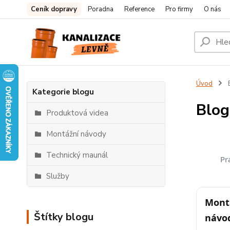
Ceník dopravy
Poradna
Reference
Pro firmy
O nás
Úvod
Kategorie blogu
Blog
Produktová videa
Montážní návody
Technický maunál
Pr
Služby
Montá
Štítky blogu
návo