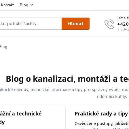
Kontakt
Blog
Jsme t
Hledat
+420
7:00–1
Blog
Blog o kanalizaci, montáži a t
aktické návody, technické informace a tipy pro správný výběr, mont
i domácí kutily.
žní a technické
Praktické rady a tipy
dy
Osvědčené postupy, jak
šetř