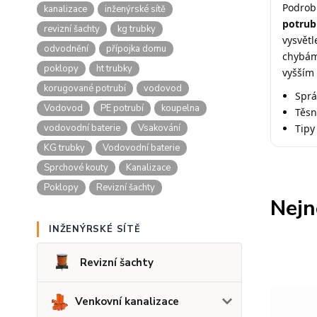
Podrob
kanalizace
inženýrské sítě
potrub
revizní šachty
kg trubky
vysvětl
odvodnění
přípojka domu
chybám
poklopy
ht trubky
vyšším
korugované potrubí
vodovod
Sprá
Vodovod
PE potrubí
koupelna
Těsn
vodovodní baterie
Vsakování
Tipy
KG trubky
Vodovodní baterie
Sprchové kouty
Kanalizace
Poklopy
Revizní šachty
Nejn
INŽENÝRSKÉ SÍTĚ
Revizní šachty
Venkovní kanalizace