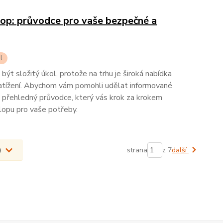
lop: průvodce pro vaše bezpečné a
l
t složitý úkol, protože na trhu je široká nabídka
 zatížení. Abychom vám pomohli udělat informované
to přehledný průvodce, který vás krok za krokem
lopu pro vaše potřeby.
0)
strana
z 7
další