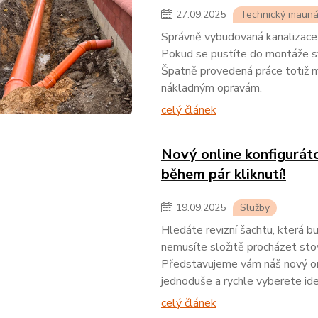
27
.
09
.
2025
Technický mauná
Správně vybudovaná kanalizace 
Pokud se pustíte do montáže sv
Špatně provedená práce totiž m
nákladným opravám.
celý článek
Nový online konfiguráto
během pár kliknutí!
19
.
09
.
2025
Služby
Hledáte revizní šachtu, která 
nemusíte složitě procházet sto
Představujeme vám náš nový onli
jednoduše a rychle vyberete id
celý článek