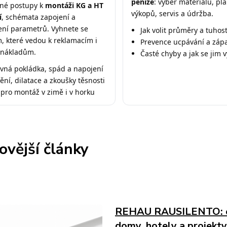
peníze
: výběr materiálů, pl
né postupy k
montáži KG a HT
výkopů, servis a údržba.
í
, schémata zapojení a
ení parametrů. Vyhnete se
Jak volit průměry a tuhos
, které vedou k reklamacím i
Prevence ucpávání a záp
 nákladům.
Časté chyby a jak se jim 
vná pokládka, spád a napojení
ění, dilatace a zkoušky těsnosti
 pro montáž v zimě i v horku
ovější články
REHAU RAUSILENTO: od
domy, hotely a projekty