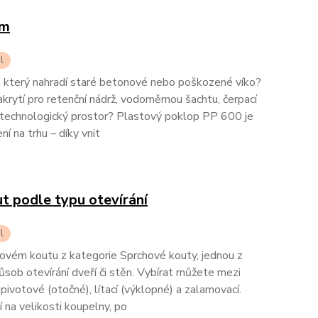
mm
l
 který nahradí staré betonové nebo poškozené víko?
rytí pro retenční nádrž, vodoměrnou šachtu, čerpací
o technologický prostor? Plastový poklop PP 600 je
ní na trhu – díky vnit
t podle typu otevírání
l
ovém koutu z kategorie Sprchové kouty, jednou z
působ otevírání dveří či stěn. Vybírat můžete mezi
pivotové (otočné), lítací (výklopné) a zalamovací.
 na velikosti koupelny, po