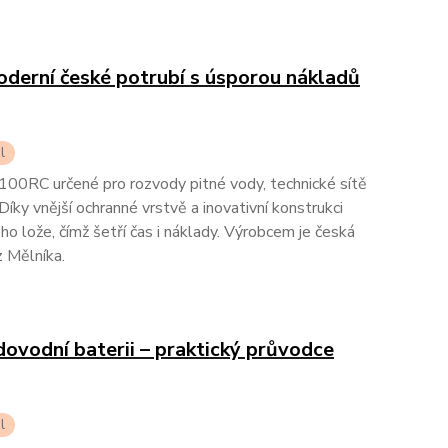
derní české potrubí s úsporou nákladů
l
00RC určené pro rozvody pitné vody, technické sítě
Díky vnější ochranné vrstvě a inovativní konstrukci
 lože, čímž šetří čas i náklady. Výrobcem je česká
 Mělníka.
ovodní baterii – praktický průvodce
l