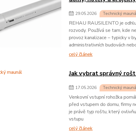
29
.
05
.
2026
Technický mauná
REHAU RAUSILENTO je odhlučně
rozvody. Používá se tam, kde ne
provoz kanalizace – typicky v 
administrativních budovách neb
celý článek
Jak vybrat správný rošt
17
.
05
.
2026
Technický mauná
Venkovní vstupní rohožka pomáhá
před vstupem do domu, firmy ne
je právě typ roštu, který ovlivňu
vstupu
celý článek