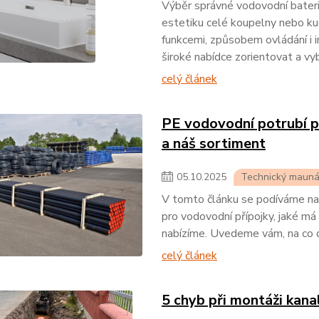
Výběr správné vodovodní baterie
estetiku celé koupelny nebo ku
funkcemi, způsobem ovládání i i
široké nabídce zorientovat a vyb
celý článek
PE vodovodní potrubí pr
a náš sortiment
05
.
10
.
2025
Technický mauná
V tomto článku se podíváme na t
pro vodovodní přípojky, jaké má 
nabízíme. Uvedeme vám, na co d
celý článek
5 chyb při montáži kana