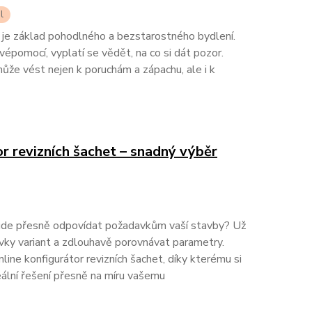
l
je základ pohodlného a bezstarostného bydlení.
épomocí, vyplatí se vědět, na co si dát pozor.
ůže vést nejen k poruchám a zápachu, ale i k
r revizních šachet – snadný výběr
bude přesně odpovídat požadavkům vaší stavby? Už
vky variant a zdlouhavě porovnávat parametry.
ne konfigurátor revizních šachet, díky kterému si
eální řešení přesně na míru vašemu