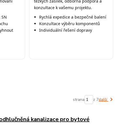
ánování
těžkých zásilek, odborná podpora a
konzultace k vašemu projektu.
t SN
Rychlá expedice a bezpečné balení
achu
Konzultace výběru komponentů
vyhnout
Individuální řešení dopravy
strana
z 7
další
hlučněná kanalizace pro bytové