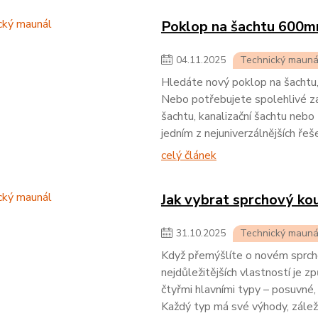
Poklop na šachtu 600
04
.
11
.
2025
Technický mauná
Hledáte nový poklop na šachtu,
Nebo potřebujete spolehlivé zak
šachtu, kanalizační šachtu neb
jedním z nejuniverzálnějších řeše
celý článek
Jak vybrat sprchový kou
31
.
10
.
2025
Technický mauná
Když přemýšlíte o novém sprch
nejdůležitějších vlastností je z
čtyřmi hlavními typy – posuvné, 
Každý typ má své výhody, záleží