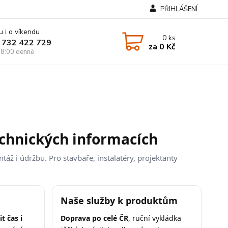
PŘIHLÁŠENÍ
u i o víkendu
0
ks
 732 422 729
za
0 Kč
8:00 denně
echnických informacích
áž i údržbu. Pro stavbaře, instalatéry, projektanty
Naše služby k produktům
it čas i
Doprava po celé ČR
, ruční vykládka