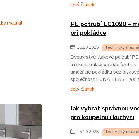
celý článek
PE potrubí EC1090 – mo
při pokládce
15
.
10
.
2025
Technický mauná
Dvouvrstvé tlakové potrubí PE1
a rekonstrukce potrubních tras. 
umožňuje pokládku bez pískového
společnost LUNA PLAST a.s. z
celý článek
Jak vybrat správnou vod
pro koupelnu i kuchyni
15
.
10
.
2025
Technický mauná