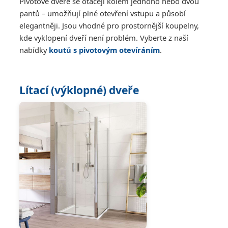
Pivotové dveře se otáčejí kolem jednoho nebo dvou
pantů – umožňují plné otevření vstupu a působí
elegantněji. Jsou vhodné pro prostornější koupelny,
kde vyklopení dveří není problém. Vyberte z naší
nabídky
koutů s pivotovým otevíráním
.
Lítací (výklopné) dveře