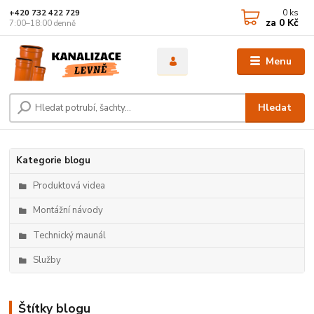
0
ks
+420 732 422 729
za
0 Kč
7:00–18:00 denně
Menu
Hledat
Kategorie blogu
Produktová videa
Montážní návody
Technický maunál
Služby
Štítky blogu