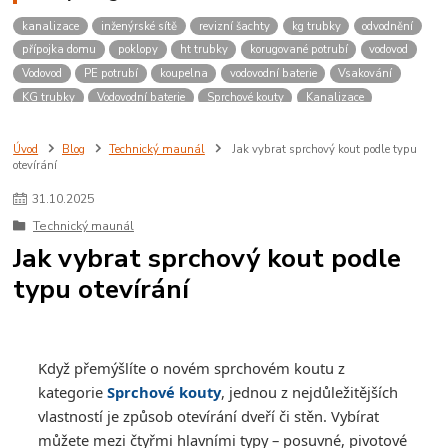
kanalizace
inženýrské sítě
revizní šachty
kg trubky
odvodnění
přípojka domu
poklopy
ht trubky
korugované potrubí
vodovod
Vodovod
PE potrubí
koupelna
vodovodní baterie
Vsakování
KG trubky
Vodovodní baterie
Sprchové kouty
Kanalizace
Poklopy
Revizní šachty
Úvod
Blog
Technický maunál
Jak vybrat sprchový kout podle typu
otevírání
31
.
10
.
2025
Technický maunál
Jak vybrat sprchový kout podle
typu otevírání
Když přemýšlíte o novém sprchovém koutu z
kategorie
Sprchové kouty
, jednou z nejdůležitějších
vlastností je způsob otevírání dveří či stěn. Vybírat
můžete mezi čtyřmi hlavními typy – posuvné, pivotové