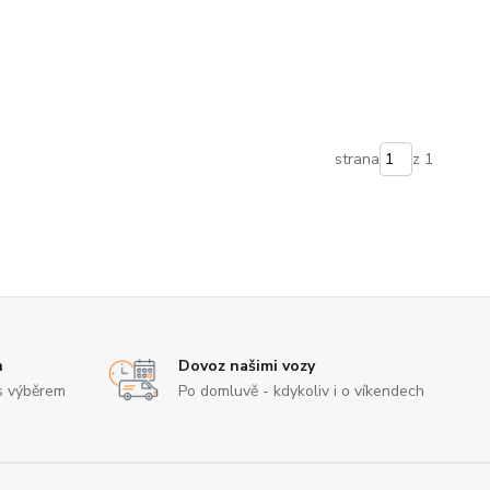
strana
z 1
n
Dovoz našimi vozy
s výběrem
Po domluvě - kdykoliv i o víkendech