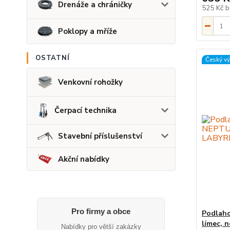
Drenáže a chráničky
525 Kč
b
Poklopy a mříže
OSTATNÍ
Český v
Venkovní rohožky
Čerpací technika
Stavební příslušenství
Akční nabídky
Pro firmy a obce
Podlaho
límec, 
Nabídky pro větší zakázky