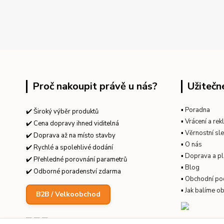
Proč nakoupit právě u nás?
Užitečn
▪
Poradna
✔️ Široký výběr produktů
▪
Vrácení a re
✔️ Cena dopravy ihned viditelná
▪
Věrnostní sl
✔️ Doprava až na místo stavby
▪
O nás
✔️ Rychlé a spolehlivé dodání
▪
Doprava a pl
✔️ Přehledné porovnání parametrů
▪
Blog
✔️ Odborné poradenství zdarma
▪
Obchodní po
▪
Jak balíme o
B2B / Velkoobchod