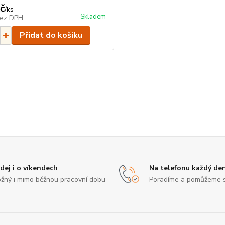
č
/
ks
Skladem
ez DPH
Přidat do košíku
dej i o víkendech
Na telefonu každý de
žný i mimo běžnou pracovní dobu
Poradíme a pomůžeme 