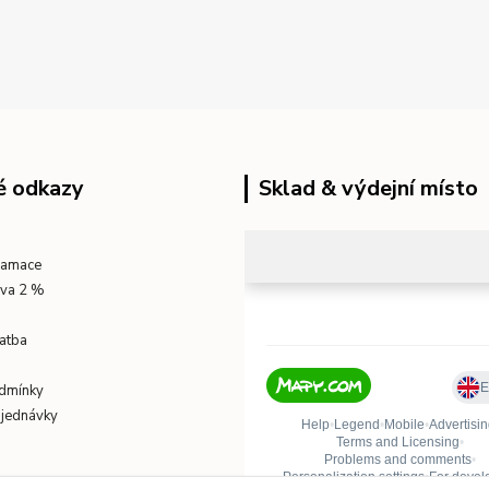
é odkazy
Sklad & výdejní místo
klamace
eva 2 %
atba
dmínky
bjednávky