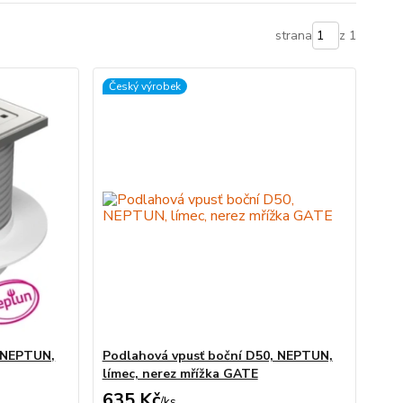
strana
z 1
Český výrobek
, NEPTUN,
Podlahová vpusť boční D50, NEPTUN,
límec, nerez mřížka GATE
635 Kč
/
ks