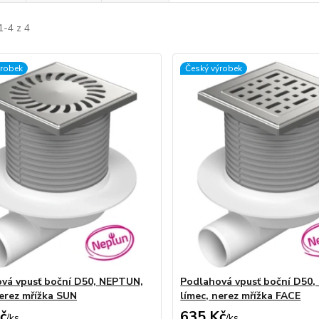
1-4 z 4
ýrobek
Český výrobek
vá vpusť boční D50, NEPTUN,
Podlahová vpusť boční D50
nerez mřížka SUN
límec, nerez mřížka FACE
č
635 Kč
/
ks
/
ks