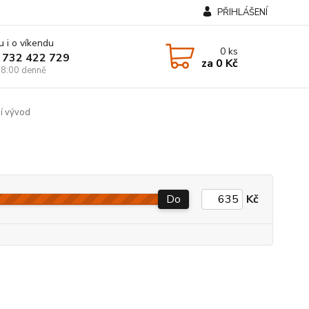
PŘIHLÁŠENÍ
u i o víkendu
0
ks
 732 422 729
za
0 Kč
8:00 denně
í vývod
Do
Kč