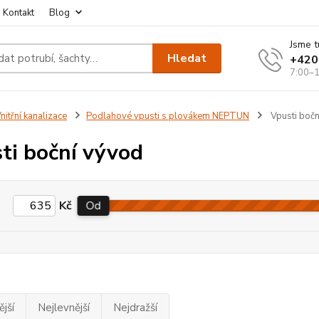
Kontakt
Blog
Jsme t
Hledat
+420
7:00–1
nitřní kanalizace
Podlahové vpusti s plovákem NEPTUN
Vpusti bočn
ti boční vývod
Kč
Od
jší
Nejlevnější
Nejdražší