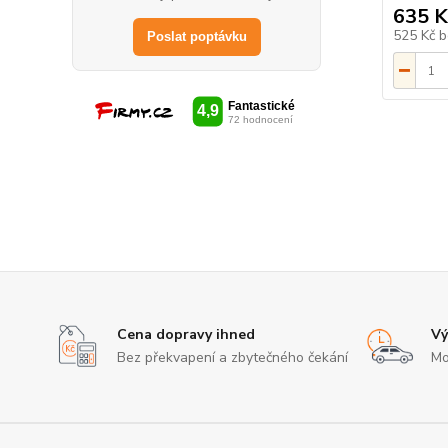
635 K
525 Kč
b
Poslat poptávku
Cena dopravy ihned
Vý
Bez překvapení a zbytečného čekání
Mo