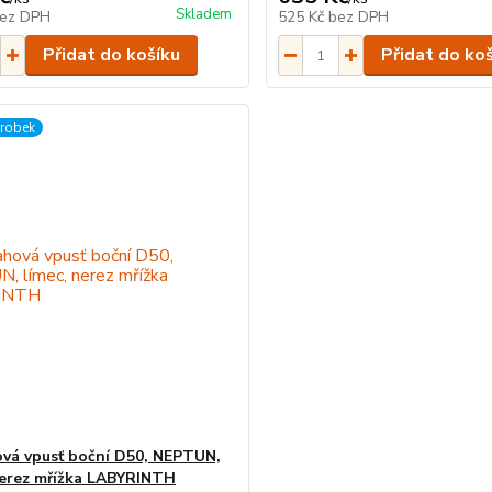
Skladem
ez DPH
525 Kč
bez DPH
Přidat do košíku
Přidat do ko
ýrobek
vá vpusť boční D50, NEPTUN,
nerez mřížka LABYRINTH