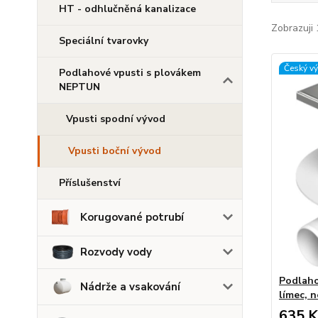
HT - odhlučněná kanalizace
Zobrazuji 
Speciální tvarovky
Český v
Podlahové vpusti s plovákem
NEPTUN
Vpusti spodní vývod
Vpusti boční vývod
Příslušenství
Korugované potrubí
Rozvody vody
Podlaho
Nádrže a vsakování
límec, 
635 K