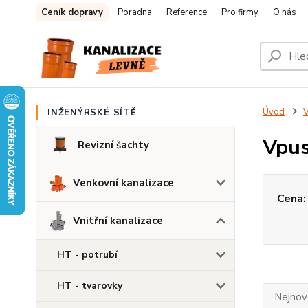
Ceník dopravy
Poradna
Reference
Pro firmy
O nás
Úvod
V
INŽENÝRSKÉ SÍTĚ
Vpus
Revizní šachty
Venkovní kanalizace
Cena:
Vnitřní kanalizace
HT - potrubí
HT - tvarovky
Nejnově