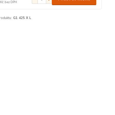
 Kč
bez DPH
roduktu:
G1 425 X L