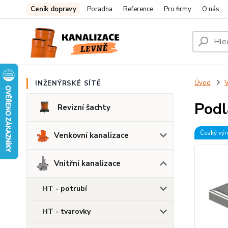
Ceník dopravy
Poradna
Reference
Pro firmy
O nás
Úvod
V
INŽENÝRSKÉ SÍTĚ
Podl
Revizní šachty
Český vý
Venkovní kanalizace
Vnitřní kanalizace
HT - potrubí
HT - tvarovky