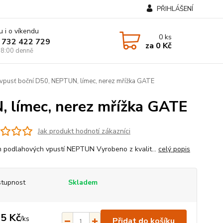
PŘIHLÁŠENÍ
u i o víkendu
0
ks
 732 422 729
za
0 Kč
8:00 denně
vpusť boční D50, NEPTUN, límec, nerez mřížka GATE
 límec, nerez mřížka GATE
Jak produkt hodnotí zákazníci
 podlahových vpustí NEPTUN Vyrobeno z kvalit...
celý popis
tupnost
Skladem
5 Kč
/
ks
Přidat do košíku