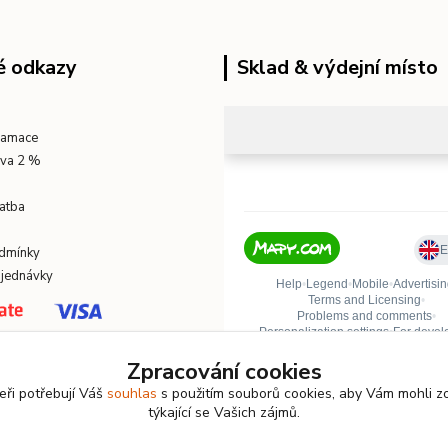
é odkazy
Sklad & výdejní místo
klamace
eva 2 %
atba
dmínky
bjednávky
Zpracování cookies
eři potřebují Váš
souhlas
s použitím souborů cookies, aby Vám mohli z
týkající se Vašich zájmů.