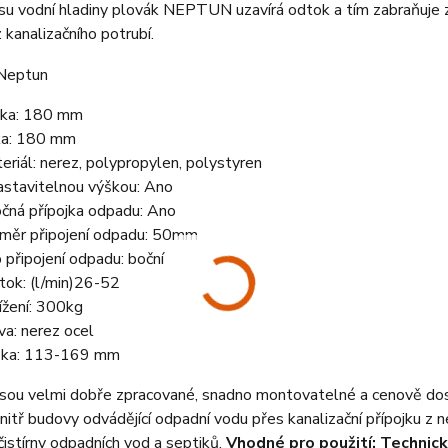
esu vodní hladiny plovák NEPTUN uzavírá odtok a tím zabraňuje 
 kanalizačního potrubí.
ka: 180 mm
ka: 180 mm
eriál: nerez, polypropylen, polystyren
astavitelnou výškou: Ano
čná přípojka odpadu: Ano
měr připojení odpadu: 50mm
 připojení odpadu: boční
tok: (l/min)26-52
ížení: 300kg
va: nerez ocel
ka: 113-169 mm
jsou velmi dobře zpracované, snadno montovatelné a cenově dos
nitř budovy odvádějící odpadní vodu přes kanalizační přípojku z 
istírny odpadních vod a septiků.
Vhodné pro použití: Technick