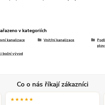
zařazeno v kategoriích
vní kanalizace
Vnitřní kanalizace
Podl
plo
i boční vývod
Co o nás říkají zákazníci
★★★★★