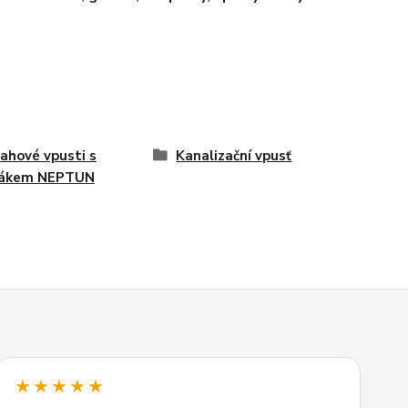
ahové vpusti s
Kanalizační vpusť
vákem NEPTUN
★★★★★