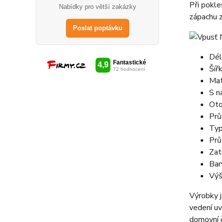
Při pokl
Nabídky pro větší zakázky
zápachu z
Poslat poptávku
Dél
Šíř
Mat
S n
Oto
Prů
Typ
Prů
Zat
Bar
Výš
Výrobky 
vedení uv
domovní č