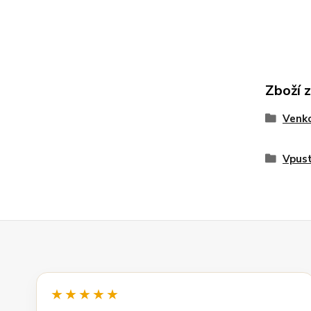
Zboží 
Venko
Vpust
★★★★★