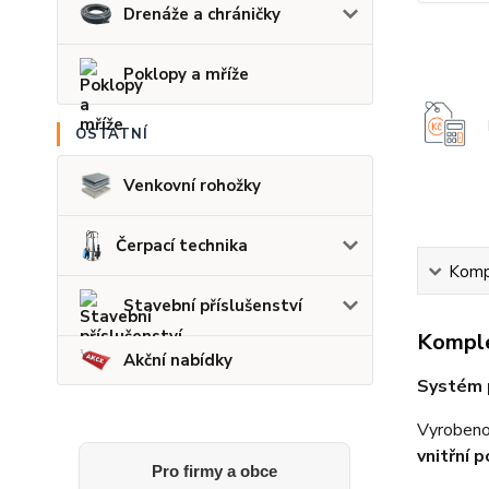
Drenáže a chráničky
Poklopy a mříže
OSTATNÍ
Venkovní rohožky
Čerpací technika
Kompl
Stavební příslušenství
Komple
Akční nabídky
Systém 
Vyrobeno 
vnitřní p
Pro firmy a obce