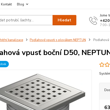
Kontakt
Blog
Jsme t
Hledat
+420
7:00–1
nitřní kanalizace
Podlahové vpusti s plovákem NEPTUN
Podlahová 
ahová vpusť boční D50, NEPTUN,
robek
Systém
Dos
63