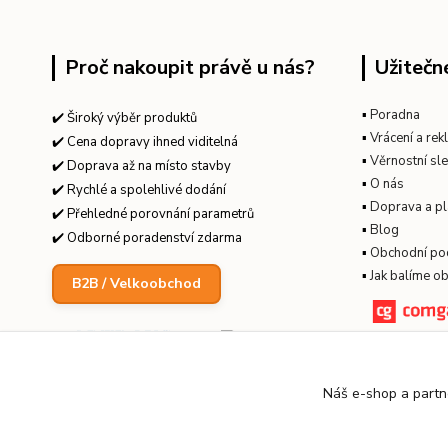
Proč nakoupit právě u nás?
Užitečn
▪
Poradna
✔️ Široký výběr produktů
▪
Vrácení a re
✔️ Cena dopravy ihned viditelná
▪
Věrnostní sl
✔️ Doprava až na místo stavby
▪
O nás
✔️ Rychlé a spolehlivé dodání
▪
Doprava a pl
✔️ Přehledné porovnání parametrů
▪
Blog
✔️ Odborné poradenství zdarma
▪
Obchodní po
▪
Jak balíme o
B2B / Velkoobchod
Náš e-shop a partn