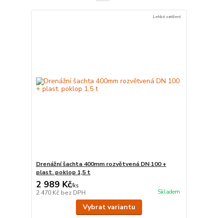
Lehké zatížení
Drenážní šachta 400mm rozvětvená DN 100 +
plast. poklop 1,5 t
2 989 Kč
/
ks
Skladem
2 470 Kč
bez DPH
Vybrat variantu