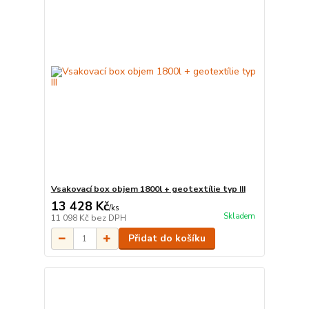
Vsakovací box objem 1800l + geotextílie typ III
13 428 Kč
/
ks
Skladem
11 098 Kč
bez DPH
Přidat do košíku