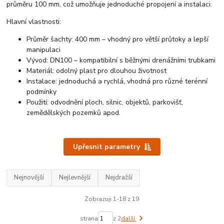
průměru 100 mm, což umožňuje jednoduché propojení a instalaci.
Hlavní vlastnosti:
Průměr šachty: 400 mm – vhodný pro větší průtoky a lepší
manipulaci
Vývod: DN100 – kompatibilní s běžnými drenážními trubkami
Materiál: odolný plast pro dlouhou životnost
Instalace: jednoduchá a rychlá, vhodná pro různé terénní
podmínky
Použití: odvodnění ploch, silnic, objektů, parkovišť,
zemědělských pozemků apod.
Upřesnit parametry
Nejnovější
Nejlevnější
Nejdražší
Zobrazuji 1-18 z 19
strana
z 2
další