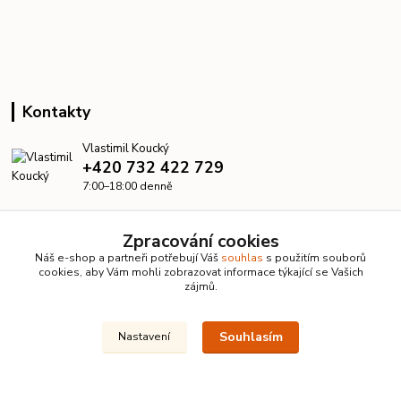
Kontakty
Vlastimil Koucký
+420 732 422 729
7:00–18:00 denně
info@kanalizacelevne.cz
Zpracování cookies
Náš e-shop a partneři potřebují Váš
souhlas
s použitím souborů
cookies, aby Vám mohli zobrazovat informace týkající se Vašich
zájmů.
Souhlasím
Nastavení
© 2026 KanalizaceLevne.cz · Všechna práva vyhrazena ·
Dvorakweb.cz
–
přehledné e-shopy
Upravit sběr cookies.
Vytvořeno na
Eshop-rychle.cz