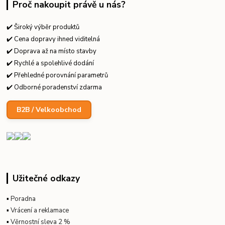
Proč nakoupit právě u nás?
✔️ Široký výběr produktů
✔️ Cena dopravy ihned viditelná
✔️ Doprava až na místo stavby
✔️ Rychlé a spolehlivé dodání
✔️ Přehledné porovnání parametrů
✔️ Odborné poradenství zdarma
B2B / Velkoobchod
Užitečné odkazy
▪
Poradna
▪
Vrácení a reklamace
▪
Věrnostní sleva 2 %