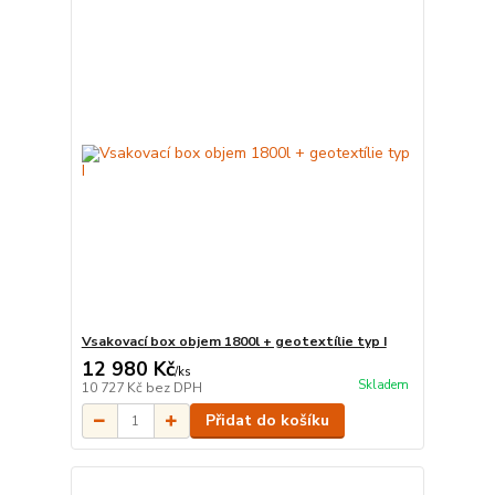
Vsakovací box objem 1800l + geotextílie typ I
12 980 Kč
/
ks
Skladem
10 727 Kč
bez DPH
Přidat do košíku