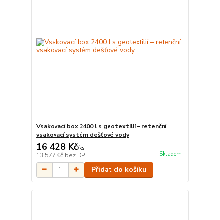
Vsakovací box 2400 l s geotextilií – retenční
vsakovací systém dešťové vody
16 428 Kč
/
ks
Skladem
13 577 Kč
bez DPH
Přidat do košíku