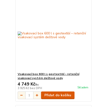
Vsakovací box 600 l s geotextilií – retenční
vsakovací systém dešťové vody
4 749 Kč
/
ks
Skladem
3 925 Kč
bez DPH
Přidat do košíku