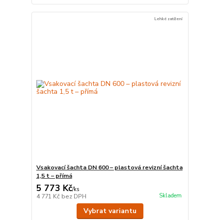
Lehké zatížení
Vsakovací šachta DN 600 – plastová revizní šachta
1,5 t – přímá
5 773 Kč
/
ks
Skladem
4 771 Kč
bez DPH
Vybrat variantu