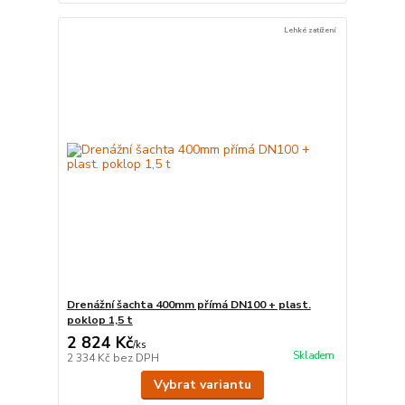
Lehké zatížení
Drenážní šachta 400mm přímá DN100 + plast.
poklop 1,5 t
2 824 Kč
/
ks
Skladem
2 334 Kč
bez DPH
Vybrat variantu