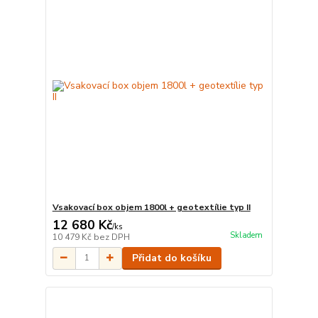
Vsakovací box objem 1800l + geotextílie typ II
12 680 Kč
/
ks
Skladem
10 479 Kč
bez DPH
Přidat do košíku