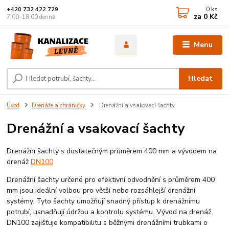
0
ks
+420 732 422 729
za
0 Kč
7:00–18:00 denně
Menu
Hledat
Úvod
Drenáže a chráničky
Drenážní a vsakovací šachty
Drenážní a vsakovací šachty
Drenážní šachty s dostatečným průměrem 400 mm a vývodem na
drenáž
DN100
Drenážní šachty určené pro efektivní odvodnění s průměrem 400
mm jsou ideální volbou pro větší nebo rozsáhlejší drenážní
systémy. Tyto šachty umožňují snadný přístup k drenážnímu
potrubí, usnadňují údržbu a kontrolu systému. Vývod na drenáž
DN100 zajišťuje kompatibilitu s běžnými drenážními trubkami o