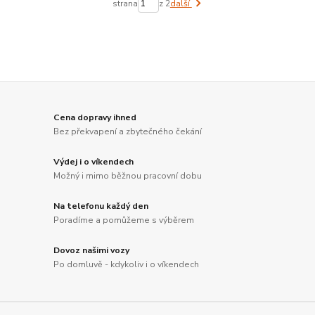
strana
z 2
další
Cena dopravy ihned
Bez překvapení a zbytečného čekání
Výdej i o víkendech
Možný i mimo běžnou pracovní dobu
Na telefonu každý den
Poradíme a pomůžeme s výběrem
Dovoz našimi vozy
Po domluvě - kdykoliv i o víkendech