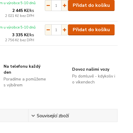
m u výrobce 5-10 dnů
Přidat do košíku
2 445 Kč
/
ks
2 021 Kč
bez DPH
m u výrobce 5-10 dnů
Přidat do košíku
3 335 Kč
/
ks
2 756 Kč
bez DPH
Na telefonu každý
Dovoz našimi vozy
den
Po domluvě - kdykoliv i
Poradíme a pomůžeme
o víkendech
s výběrem
Související zboží