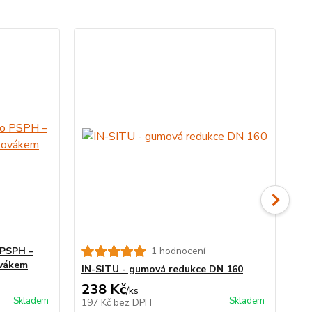
 PSPH –
1 hodnocení
Vr
ovákem
IN-SITU - gumová redukce DN 160
238 Kč
3 
/
ks
Skladem
Skladem
197 Kč
bez DPH
2 