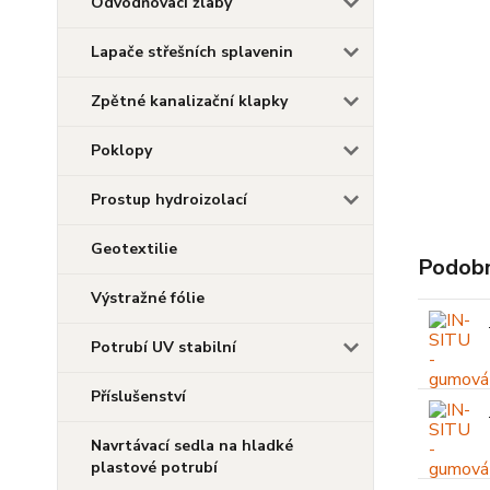
Odvodňovací žlaby
Lapače střešních splavenin
Zpětné kanalizační klapky
Poklopy
Prostup hydroizolací
Geotextilie
Podobn
Výstražné fólie
Potrubí UV stabilní
Příslušenství
Navrtávací sedla na hladké
plastové potrubí