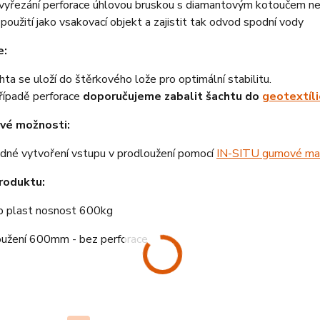
vyřezání perforace úhlovou bruskou s diamantovým kotoučem neb
 použití jako vsakovací objekt a zajistit tak odvod spodní vody
e:
hta se uloží do štěrkového lože pro optimální stabilitu.
řípadě perforace
doporučujeme zabalit šachtu do
geotextíli
vé možnosti:
dné vytvoření vstupu v prodloužení pomocí
IN-SITU gumové ma
roduktu:
p plast nosnost 600kg
oužení 600mm - bez perforace