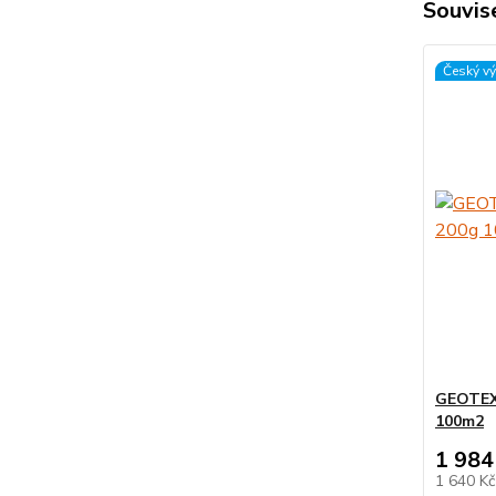
Souvise
Český v
GEOTEXT
100m2
1 984
1 640 K