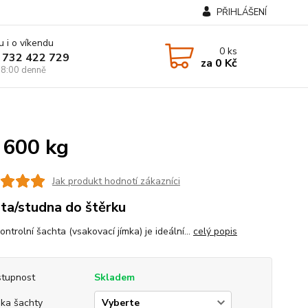
PŘIHLÁŠENÍ
u i o víkendu
0
ks
 732 422 729
za
0 Kč
8:00 denně
 600 kg
Jak produkt hodnotí zákazníci
ta/studna do štěrku
ntrolní šachta (vsakovací jímka) je ideální...
celý popis
tupnost
Skladem
ka šachty