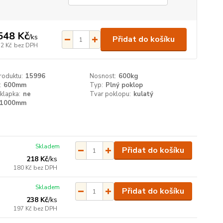
548 Kč
/
ks
Přidat do košíku
32 Kč
bez DPH
roduktu:
15996
Nosnost:
600kg
:
600mm
Typ:
Plný poklop
klapka:
ne
Tvar poklopu:
kulatý
1000mm
Skladem
Přidat do košíku
218 Kč
/
ks
180 Kč
bez DPH
Skladem
Přidat do košíku
238 Kč
/
ks
197 Kč
bez DPH