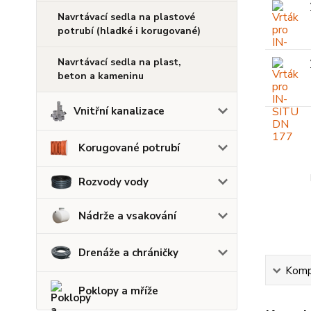
Navrtávací sedla na plastové
potrubí (hladké i korugované)
Navrtávací sedla na plast,
beton a kameninu
Vnitřní kanalizace
Korugované potrubí
Rozvody vody
Nádrže a vsakování
Drenáže a chráničky
Kompl
Poklopy a mříže