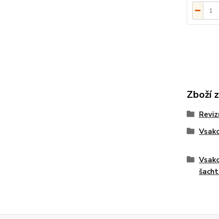
Zboží 
Reviz
Vsako
Vsako
šacht