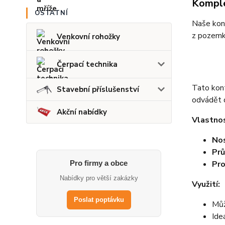
Komple
OSTATNÍ
Naše kont
z pozemk
Venkovní rohožky
Čerpací technika
Tato kont
Stavební příslušenství
odvádět 
Akční nabídky
Vlastnos
No
Prů
Pro firmy a obce
Pro
Nabídky pro větší zakázky
Využití:
Poslat poptávku
Můž
Ide