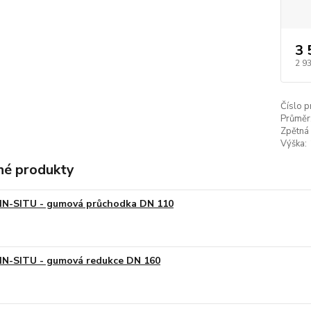
3 
2 9
Číslo p
Průměr
Zpětná 
Výška:
é produkty
IN-SITU - gumová průchodka DN 110
IN-SITU - gumová redukce DN 160