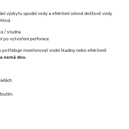
vání výskytu spodní vody a efektivní odvod dešťové vody
hlivá.
ní po vytvoření perforace.
o potřebuje monitorovat vodní hladiny nebo efektivně
a nemá dno.
radách.
žnutím.