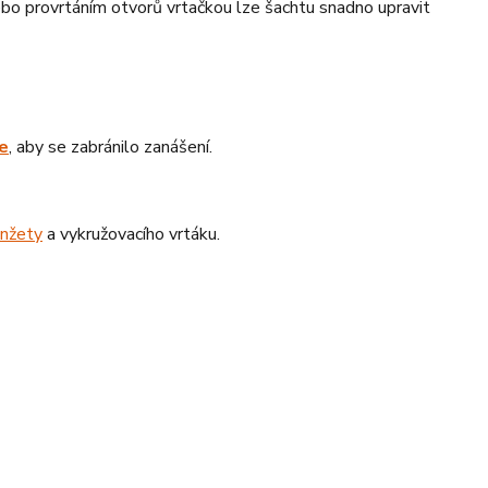
o provrtáním otvorů vrtačkou lze šachtu snadno upravit
e
, aby se zabránilo zanášení.
nžety
a vykružovacího vrtáku.