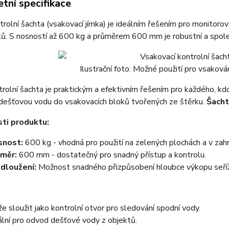
tní specifikace
rolní šachta (vsakovací jímka) je ideálním řešením pro monitoro
ů. S nosností až 600 kg a průměrem 600 mm je robustní a spole
Ilustrační foto: Možné použití pro vsaková
rolní šachta je praktickým a efektivním řešením pro každého, kd
dešťovou vodu do vsakovacích bloků tvořených ze štěrku.
Šacht
ti produktu:
snost:
600 kg - vhodná pro použití na zelených plochách a v zah
měr:
600 mm - dostatečný pro snadný přístup a kontrolu.
dloužení:
Možnost snadného přizpůsobení hloubce výkopu seří
e sloužit jako kontrolní otvor pro sledování spodní vody.
ální pro odvod dešťové vody z objektů.