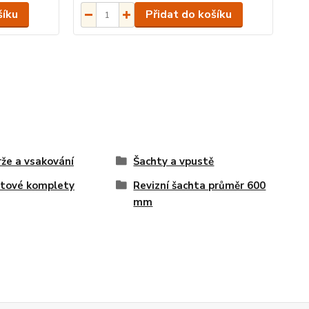
šíku
Přidat do košíku
že a vsakování
Šachty a vpustě
tové komplety
Revizní šachta průměr 600
mm