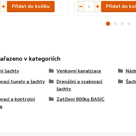
Přidat do košíku
Přidat do ko
zařazeno v kategoriích
ní šachty
Venkovní kanalizace
Nádr
vací tunely a šachty
Drenážní a vsakovací
Šach
šachty
vací a kontrolní
Zatížení 600kg BASIC
a