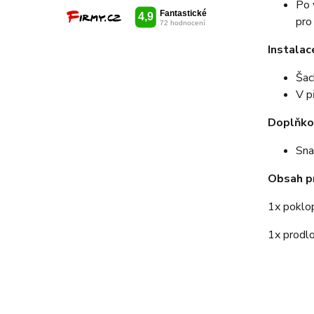
Po 
pro
Instalac
Šac
V p
Doplňko
Sna
Obsah p
1x poklo
1x prodl