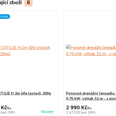
jící zboží
6
ýrobek
ILIE H 2m šíře Izotech 200g
Ponorné drenážní čerpadlo
0,75 kW, výtlak 32 m - s pl
 Kč
2 990 Kč
/
ks
/
ks
Skladem
č
bez DPH
2 471 Kč
bez DPH