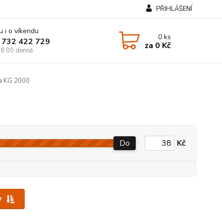
PŘIHLÁŠENÍ
u i o víkendu
0
ks
 732 422 729
za
0 Kč
8:00 denně
la KG 2000
Do
Kč
y