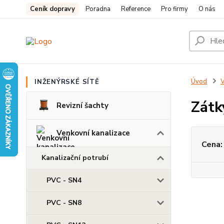
Ceník dopravy
Poradna
Reference
Pro firmy
O nás
Úvod
V
INŽENÝRSKÉ SÍTĚ
Zátk
Revizní šachty
Venkovní kanalizace
Cena:
Kanalizační potrubí
PVC - SN4
PVC - SN8