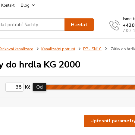
Kontakt
Blog
Jsme t
Hledat
+420
7:00–1
enkovní kanalizace
Kanalizační potrubí
PP - SN10
Zátky do hrd
y do hrdla KG 2000
Kč
Od
Upřesnit parametr