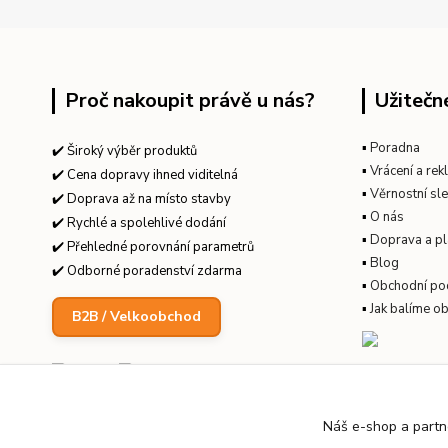
Proč nakoupit právě u nás?
Užitečn
▪
Poradna
✔️ Široký výběr produktů
▪
Vrácení a re
✔️ Cena dopravy ihned viditelná
▪
Věrnostní sl
✔️ Doprava až na místo stavby
▪
O nás
✔️ Rychlé a spolehlivé dodání
▪
Doprava a pl
✔️ Přehledné porovnání parametrů
▪
Blog
✔️ Odborné poradenství zdarma
▪
Obchodní po
▪
Jak balíme o
B2B / Velkoobchod
Náš e-shop a partn