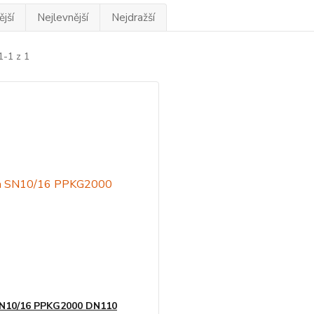
jší
Nejlevnější
Nejdražší
1-1 z 1
SN10/16 PPKG2000 DN110