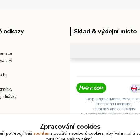
é odkazy
Sklad & výdejní místo
klamace
eva 2 %
atba
dmínky
bjednávky
Zpracování cookies
eři potřebují Váš
souhlas
s použitím souborů cookies, aby Vám mohli z
týkající se Vašich zájmů.