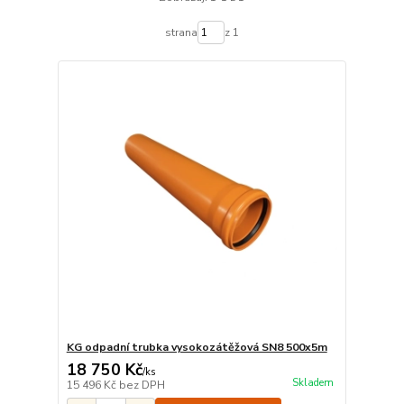
strana
z 1
KG odpadní trubka vysokozátěžová SN8 500x5m
18 750 Kč
/
ks
Skladem
15 496 Kč
bez DPH