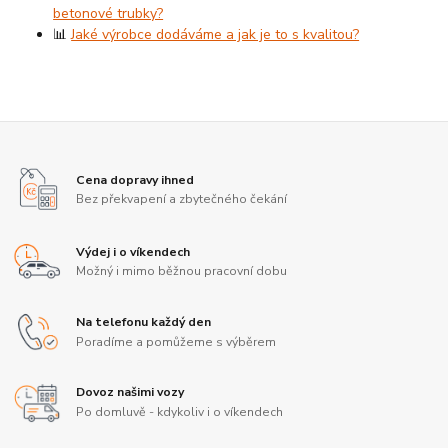
betonové trubky?
📊
Jaké výrobce dodáváme a jak je to s kvalitou?
Cena dopravy ihned
Bez překvapení a zbytečného čekání
Výdej i o víkendech
Možný i mimo běžnou pracovní dobu
Na telefonu každý den
Poradíme a pomůžeme s výběrem
Dovoz našimi vozy
Po domluvě - kdykoliv i o víkendech