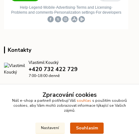
Kontakty
Vlastimil Koucký
+420 732 422 729
7:00–18:00 denně
info@kanalizacelevne.cz
Zpracování cookies
Náš e-shop a partneři potřebují Váš
souhlas
s použitím souborů
cookies, aby Vám mohli zobrazovat informace týkající se Vašich
zájmů.
Souhlasím
Nastavení
© 2026 KanalizaceLevne.cz · Všechna práva vyhrazena ·
Dvorakweb.cz
–
přehledné e-shopy