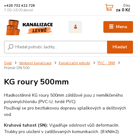
0
ks
+420 732 422 729
za
0 Kč
7:00–18:00 denně
Menu
Hledat
Úvod
Venkovní kanalizace
Kanalizační potrubí
PVC - SN8
Průměr DN 500
KG roury 500mm
Hladkostěnné KG roury 500mm zátěžové jsou z neměkčeného
polyvinylchloridu (PVC-U, tvrdé PVC)
Používají se pro beztlakovou dopravu splaškových a dešťových
vod.
Kruhová tuhost (SN):
Vyjadřuje odolnost vůči deformacím.
Trubky pro uložení v zatěžovaných komunikacích. (8 kN/m2).