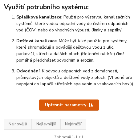
Využití potrubního systému:
Splašková kanalizace
: Použití pro výstavbu kanalizačních
systémů, které vedou odpadní vody do čistíren odpadních
vod (ČOV) nebo do vhodných výpustí. (Jímky a septiky)
Dešťová kanalizace
: Může být také použito pro systémy,
které shromažďují a odvádějí dešťovou vodu z ulic,
parkovišť, střech a dalších ploch (Retenční nádrže) čímž
pomáhá předcházet povodním a erozím.
Odvodnění
: K odvodu odpadních vod z domácností,
průmyslových objektů a dešťové vody z ploch. (Vhodné pro
napojení do lapačů střešních spalvenin a vsakovacích boxů)
Upřesnit parametry
Nejnovější
Nejlevnější
Nejdražší
Zobrazuji 1-1 z 1