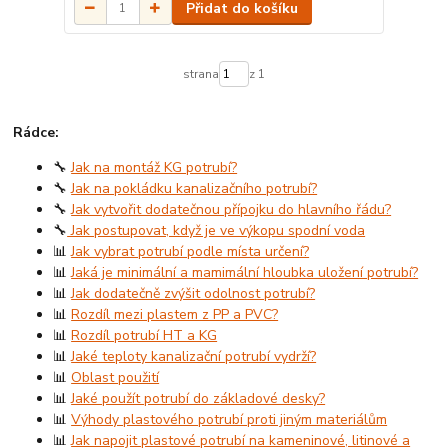
Přidat do košíku
strana
z 1
Rádce:
🔧
Jak na montáž KG potrubí?
🔧
Jak na pokládku kanalizačního potrubí?
🔧
Jak vytvořit dodatečnou přípojku do hlavního řádu?
🔧
Jak postupovat, když je ve výkopu spodní voda
📊
Jak vybrat potrubí podle místa určení?
📊
Jaká je minimální a mamimální hloubka uložení potrubí?
📊
Jak dodatečně zvýšit odolnost potrubí?
📊
Rozdíl mezi plastem z PP a PVC?
📊
Rozdíl potrubí HT a KG
📊
Jaké teploty kanalizační potrubí vydrží?
📊
Oblast použití
📊
Jaké použít potrubí do základové desky?
📊
Výhody plastového potrubí proti jiným materiálům
📊
Jak napojit plastové potrubí na kameninové, litinové a