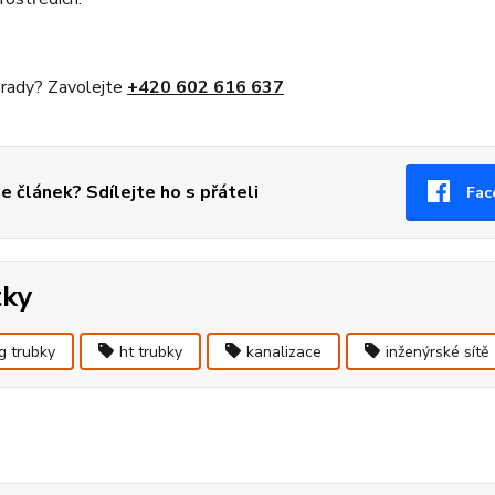
 rady? Zavolejte
+420 602 616 637
se článek? Sdílejte ho s přáteli
Fac
tky
g trubky
ht trubky
kanalizace
inženýrské sítě