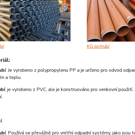
bí
KG potrubí
riál
:
ubí
: Je vyrobeno z polypropylenu PP a je určeno pro odvod odpad
ím a teplu.
ubí
: je vyrobeno z PVC, ale je konstruováno pro venkovní použití.
í.
í
:
ubí
: Používá se převážně pro vnitřní odpadní systémy, jako jsou t