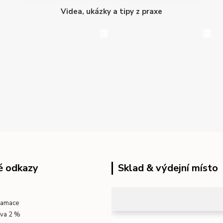
Videa, ukázky a tipy z praxe
é odkazy
Sklad & výdejní místo
klamace
eva 2 %