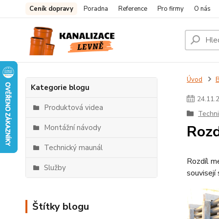
Ceník dopravy
Poradna
Reference
Pro firmy
O nás
Úvod
Kategorie blogu
24
.
11
.
Produktová videa
Techn
Rozd
Montážní návody
Technický maunál
Rozdíl m
Služby
souvisejí 
Štítky blogu