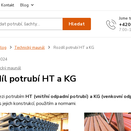
Kontakt
Blog
Jsme t
Hledat
+420
7:00–1
Blog
Technický maunál
Rozdíl potrubí HT a KG
2024
ický maunál
íl potrubí HT a KG
ezi potrubím
HT (vnitřní odpadní potrubí) a KG (venkovní od
s jejich konstrukcí, použitím a normami.