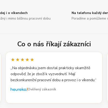
dej i o víkendech
Na telefonu každý de
žný i mimo běžnou pracovní dobu
Poradíme a pomůžeme 
Co o nás říkají zákazníci
★★★★★
„Na objednávku jsem dostal prakticky okamžitě
odpověď, že je zboží k vyzvednutí. Mají
bezkonkurenční pracovní dobu a provoz i o víkendu.“
Ověřený zákazník