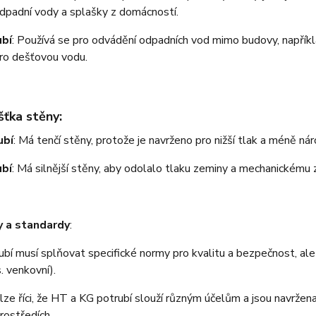
dpadní vody a splašky z domácností.
ubí
: Používá se pro odvádění odpadních vod mimo budovy, napříkl
ro dešťovou vodu.
šťka stěny
:
ubí
: Má tenčí stěny, protože je navrženo pro nižší tlak a méně ná
ubí
: Má silnější stěny, aby odolalo tlaku zeminy a mechanickému 
 a standardy
:
bí musí splňovat specifické normy pro kvalitu a bezpečnost, ale 
s. venkovní).
ze říci, že HT a KG potrubí slouží různým účelům a jsou navržen
rostředích.