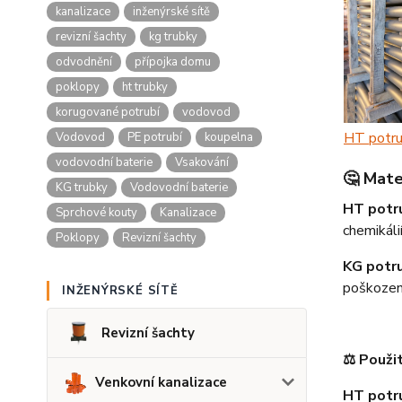
kanalizace
inženýrské sítě
revizní šachty
kg trubky
odvodnění
přípojka domu
poklopy
ht trubky
korugované potrubí
vodovod
HT potru
Vodovod
PE potrubí
koupelna
vodovodní baterie
Vsakování
🤔
Mate
KG trubky
Vodovodní baterie
HT potr
Sprchové kouty
Kanalizace
chemikáli
Poklopy
Revizní šachty
KG potr
poškozen
INŽENÝRSKÉ SÍTĚ
Revizní šachty
⚖️ Použit
Venkovní kanalizace
HT potr