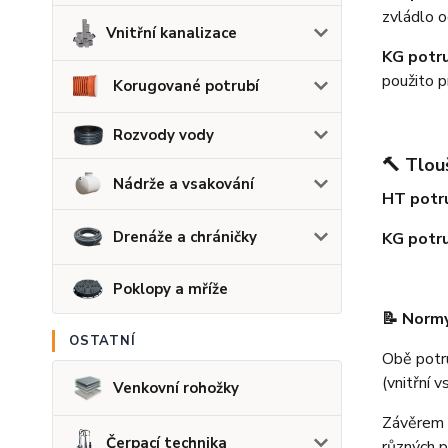
zvládlo o
Vnitřní kanalizace
KG potr
použito p
Korugované potrubí
Rozvody vody
🔨
Tlou
Nádrže a vsakování
HT potr
Drenáže a chráničky
KG potr
Poklopy a mříže
📝 Normy
OSTATNÍ
Obě potru
(vnitřní v
Venkovní rohožky
Závěrem l
Čerpací technika
různých p