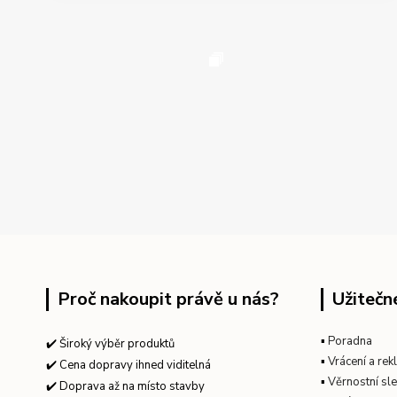
Proč nakoupit právě u nás?
Užitečn
▪
Poradna
✔️ Široký výběr produktů
▪
Vrácení a re
✔️ Cena dopravy ihned viditelná
▪
Věrnostní sl
✔️ Doprava až na místo stavby