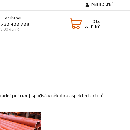
PŘIHLÁŠENÍ
u i o víkendu
0
ks
 732 422 729
za
0 Kč
8:00 denně
padní potrubí)
spočívá v několika aspektech, které