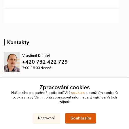
Kontakty
Vlastimil Koucký
+420 732 422 729
7:00–18:00 denně
info@kanalizacelevne.cz
Zpracování cookies
Náš e-shop a partneři potřebují Váš
souhlas
s použitím souborů
cookies, aby Vám mohli zobrazovat informace týkající se Vašich
zájmů.
Souhlasím
Nastavení
© 2026 KanalizaceLevne.cz · Všechna práva vyhrazena ·
Dvorakweb.cz
–
přehledné e-shopy