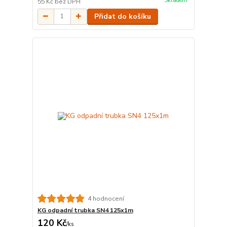
Skladem
55 Kč
bez DPH
Přidat do košíku
4 hodnocení
KG odpadní trubka SN4 125x1m
120 Kč
/
ks