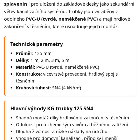
splavenin
i pro uložení do základové desky jako sekundární
větev kanalizačního systému. Trubky jsou vyráběny z
odolného
PVC-U (tvrdé, neměkčené PVC)
a mají hrdlové
zakončení s těsněním, které usnadňuje jejich montáž.
Technické parametry
Průměr:
125 mm
Délky:
1 m, 2 m, 3 m, 5 m
Materiál:
PVC-U (tvrdé, neměkčené PVC)
Konstrukce:
vícevrstvé provedení, hrdlový spoj s
těsněním
Kruhová tuhost:
SN4 (4 kN/m²)
Hlavní výhody KG trubky 125 SN4
Snadná montáž díky hrdlovému zakončení s těsněním
Odolnost proti chemickým vlivům a běžnému zatížení
Dlouhá životnost a nízké náklady na údržbu
Vhodné pro domovní kanalizaci, přípojky i menší