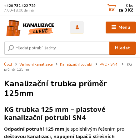
0
ks
+420 732 422 729
za
0 Kč
7:00–18:00 denně
Menu
Hledat
Úvod
Venkovní kanalizace
Kanalizační potrubí
PVC - SN4
KG
průměr 125mm
Kanalizační trubka průměr
125mm
KG trubka 125 mm – plastové
kanalizační potrubí SN4
Odpadní potrubí 125 mm
je spolehlivým řešením pro
dešťovou kanalizaci
,
napojení lapačů střešních