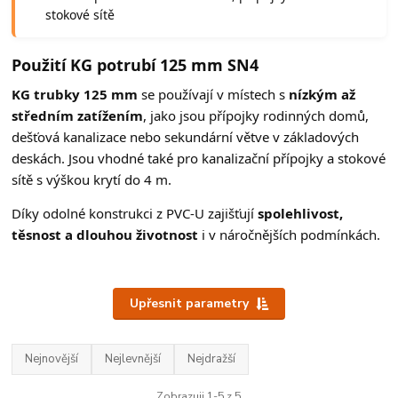
stokové sítě
Použití KG potrubí 125 mm SN4
KG trubky 125 mm
se používají v místech s
nízkým až
středním zatížením
, jako jsou přípojky rodinných domů,
dešťová kanalizace nebo sekundární větve v základových
deskách. Jsou vhodné také pro kanalizační přípojky a stokové
sítě s výškou krytí do 4 m.
Díky odolné konstrukci z PVC-U zajišťují
spolehlivost,
těsnost a dlouhou životnost
i v náročnějších podmínkách.
Upřesnit parametry
Nejnovější
Nejlevnější
Nejdražší
Zobrazuji 1-5 z 5