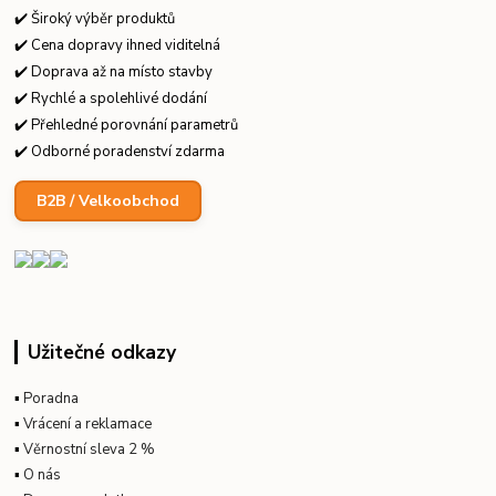
✔️ Široký výběr produktů
✔️ Cena dopravy ihned viditelná
✔️ Doprava až na místo stavby
✔️ Rychlé a spolehlivé dodání
✔️ Přehledné porovnání parametrů
✔️ Odborné poradenství zdarma
B2B / Velkoobchod
Užitečné odkazy
▪
Poradna
▪
Vrácení a reklamace
▪
Věrnostní sleva 2 %
▪
O nás