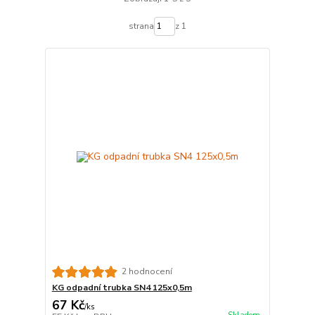
strana
z 1
2 hodnocení
KG odpadní trubka SN4 125x0,5m
67 Kč
/
ks