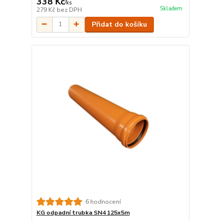
338 Kč
/
ks
Skladem
279 Kč
bez DPH
Přidat do košíku
6 hodnocení
KG odpadní trubka SN4 125x5m