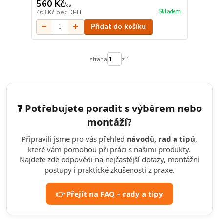
560 Kč
/
ks
Skladem
463 Kč
bez DPH
Přidat do košíku
strana
z 1
❓ Potřebujete poradit s výběrem nebo
montáží?
Připravili jsme pro vás přehled
návodů, rad a tipů
,
které vám pomohou při práci s našimi produkty.
Najdete zde odpovědi na nejčastější dotazy, montážní
postupy i praktické zkušenosti z praxe.
👉 Přejít na FAQ – rady a tipy