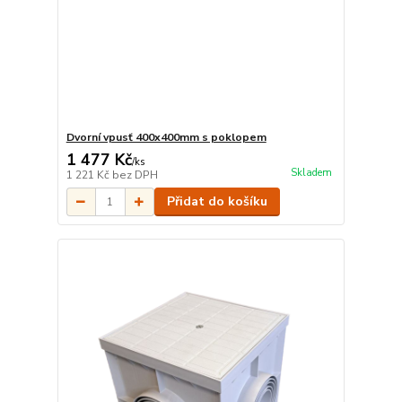
Dvorní vpusť 400x400mm s poklopem
1 477 Kč
/
ks
Skladem
1 221 Kč
bez DPH
Přidat do košíku