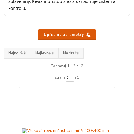
splaveniny. Revizní přístup shora usnadňuje čištění a
kontrolu.
Upřesnit parametry
Nejnovější
Nejlevnější
Nejdražší
Zobrazuji 1-12 z 12
strana
z 1