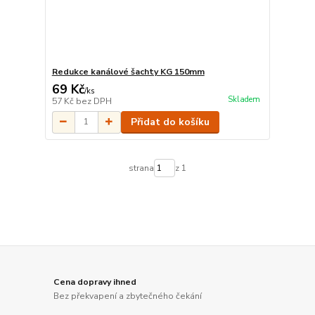
Redukce kanálové šachty KG 150mm
69 Kč
/
ks
Skladem
57 Kč
bez DPH
Přidat do košíku
strana
z 1
Cena dopravy ihned
Bez překvapení a zbytečného čekání