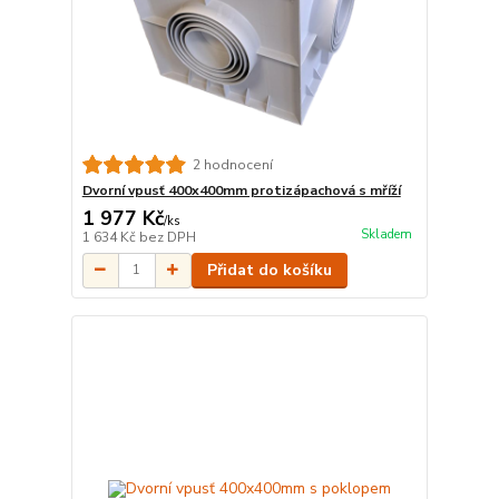
2 hodnocení
Dvorní vpusť 400x400mm protizápachová s mříží
1 977 Kč
/
ks
Skladem
1 634 Kč
bez DPH
Přidat do košíku