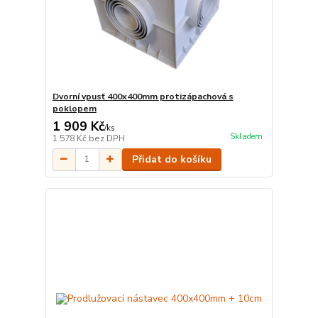
Dvorní vpusť 400x400mm protizápachová s
poklopem
1 909 Kč
/
ks
Skladem
1 578 Kč
bez DPH
Přidat do košíku