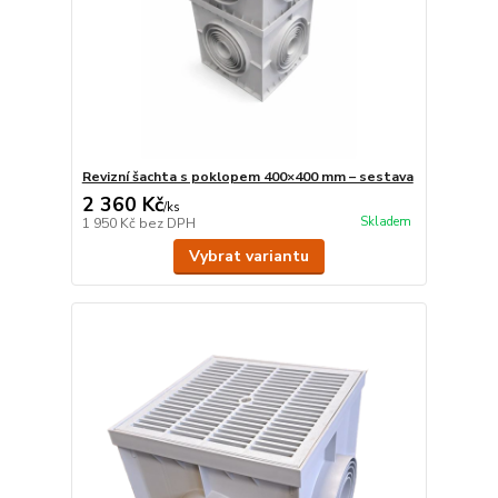
Revizní šachta s poklopem 400×400 mm – sestava
2 360 Kč
/
ks
Skladem
1 950 Kč
bez DPH
Vybrat variantu