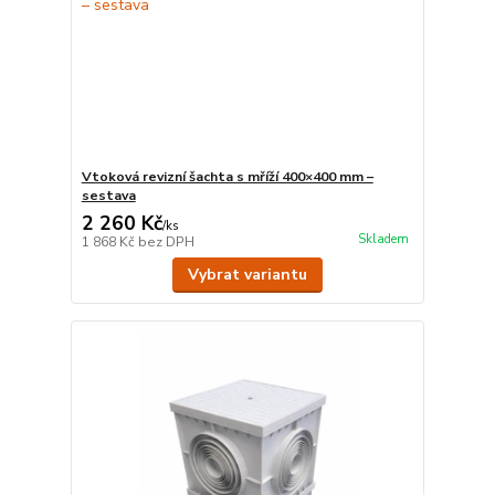
Vtoková revizní šachta s mříží 400×400 mm –
sestava
2 260 Kč
/
ks
Skladem
1 868 Kč
bez DPH
Vybrat variantu