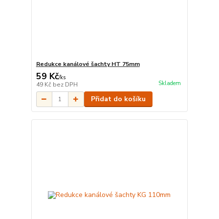
Redukce kanálové šachty HT 75mm
59 Kč
/
ks
Skladem
49 Kč
bez DPH
Přidat do košíku