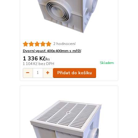
2 hodnocení
Dvorní vpusť 400x400mm s mříží
1 336 Kč
/
ks
Skladem
1 104 Kč
bez DPH
Přidat do košíku