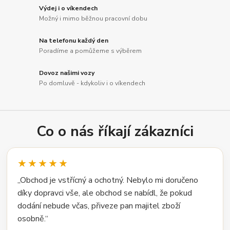
Výdej i o víkendech
Možný i mimo běžnou pracovní dobu
Na telefonu každý den
Poradíme a pomůžeme s výběrem
Dovoz našimi vozy
Po domluvě - kdykoliv i o víkendech
Co o nás říkají zákazníci
★★★★★
„Obchod je vstřícný a ochotný. Nebylo mi doručeno
díky dopravci vše, ale obchod se nabídl, že pokud
dodání nebude včas, přiveze pan majitel zboží
osobně.“