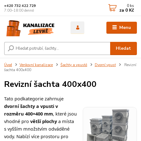
0
ks
+420 732 422 729
za
0 Kč
7:00–18:00 denně
Menu
Hledat
Úvod
Venkovní kanalizace
Šachty a vpustě
Dvorní vpusť
Revizní
šachta 400x400
Revizní šachta 400x400
Tato podkategorie zahrnuje
dvorní šachty a vpusti v
rozměru 400×400 mm
, které jsou
vhodné pro
větší plochy
a místa
s vyšším množstvím odváděné
vody. Nabízí více prostoru pro