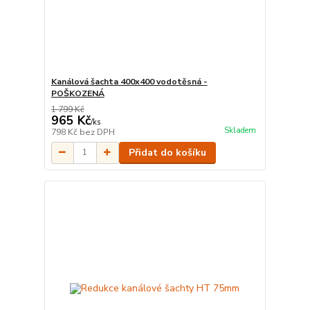
Kanálová šachta 400x400 vodotěsná -
POŠKOZENÁ
1 799 Kč
965 Kč
/
ks
Skladem
798 Kč
bez DPH
Přidat do košíku