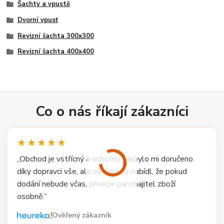
Šachty a vpustě
Dvorní vpusť
Revizní šachta 300x300
Revizní šachta 400x400
Co o nás říkají zákazníci
★★★★★
„Obchod je vstřícný a ochotný. Nebylo mi doručeno
díky dopravci vše, ale obchod se nabídl, že pokud
dodání nebude včas, přiveze pan majitel zboží
osobně.“
Ověřený zákazník