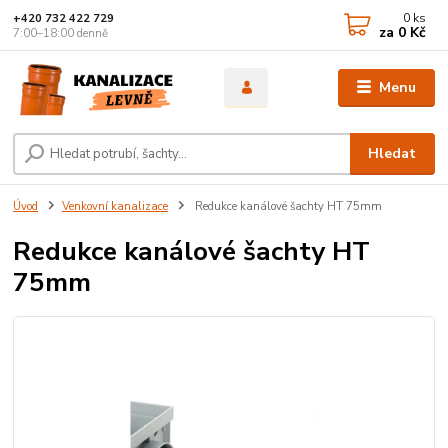
0
ks
+420 732 422 729
za
0 Kč
7:00–18:00 denně
Menu
Hledat
Úvod
Venkovní kanalizace
Redukce kanálové šachty HT 75mm
Redukce kanálové šachty HT
75mm