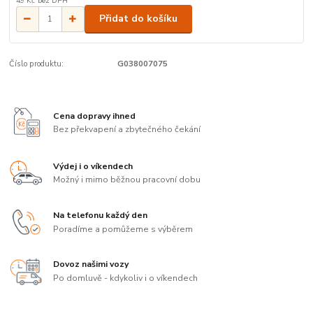
49 Kč
bez DPH
Přidat do košíku
Číslo produktu:
G038007075
Cena dopravy ihned
Bez překvapení a zbytečného čekání
Výdej i o víkendech
Možný i mimo běžnou pracovní dobu
Na telefonu každý den
Poradíme a pomůžeme s výběrem
Dovoz našimi vozy
Po domluvě - kdykoliv i o víkendech