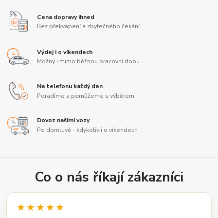
Cena dopravy ihned
Bez překvapení a zbytečného čekání
Výdej i o víkendech
Možný i mimo běžnou pracovní dobu
Na telefonu každý den
Poradíme a pomůžeme s výběrem
Dovoz našimi vozy
Po domluvě - kdykoliv i o víkendech
Co o nás říkají zákazníci
★★★★★