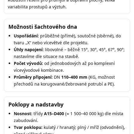
variabilita prostupů a výztuh.
Možnosti šachtového dna
Uspořádání:
průběžné (přímé), soutočné (sběrné), do
tvaru „X“ nebo vícevětvé dle projektu.
Úhly napojení:
libovolné – běžně 15°, 30°, 45°, 67°, 90°;
nastavíme dle situace na stavbě.
Počet vývodů:
od jednobodových až po komplexní
vícevývodové kombinace.
Průměry připojení:
DN
110–400 mm
(KG, možnost
přechodů na korugované/žebrované potrubí a PE).
Poklopy a nadstavby
Nosnost:
třídy
A15–D400
(≈ 1 500–40 000 kg) dle místa
zabudování.
Tvar poklopu:
kulatý / hranatý; plný / mříž (odvodnění),