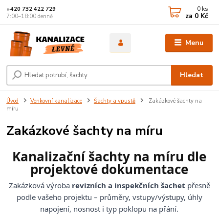
0
ks
+420 732 422 729
za
0 Kč
7:00–18:00 denně
Menu
Hledat
Úvod
Venkovní kanalizace
Šachty a vpustě
Zakázkové šachty na
míru
Zakázkové šachty na míru
Kanalizační šachty na míru dle
projektové dokumentace
Zakázková výroba
revizních a inspekčních šachet
přesně
podle vašeho projektu – průměry, vstupy/výstupy, úhly
napojení, nosnost i typ poklopu na přání.