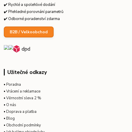
✔️ Rychlé a spolehlivé dodání
✔️ Přehledné porovnání parametrů
✔️ Odborné poradenství zdarma
B2B / Velkoobchod
Užitečné odkazy
▪
Poradna
▪
Vrácení a reklamace
▪
Věrnostní sleva 2 %
▪
O nás
▪
Doprava a platba
▪
Blog
▪
Obchodní podmínky