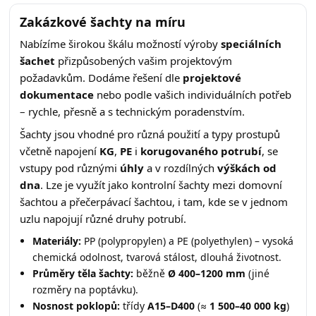
Zakázkové šachty na míru
Nabízíme širokou škálu možností výroby
speciálních
šachet
přizpůsobených vašim projektovým
požadavkům. Dodáme řešení dle
projektové
dokumentace
nebo podle vašich individuálních potřeb
– rychle, přesně a s technickým poradenstvím.
Šachty jsou vhodné pro různá použití a typy prostupů
včetně napojení
KG
,
PE
i
korugovaného potrubí
, se
vstupy pod různými
úhly
a v rozdílných
výškách od
dna
. Lze je využít jako kontrolní šachty mezi domovní
šachtou a přečerpávací šachtou, i tam, kde se v jednom
uzlu napojují různé druhy potrubí.
Materiály:
PP (polypropylen) a PE (polyethylen) – vysoká
chemická odolnost, tvarová stálost, dlouhá životnost.
Průměry těla šachty:
běžně
Ø 400–1200 mm
(jiné
rozměry na poptávku).
Nosnost poklopů:
třídy
A15–D400
(≈
1 500–40 000 kg
)