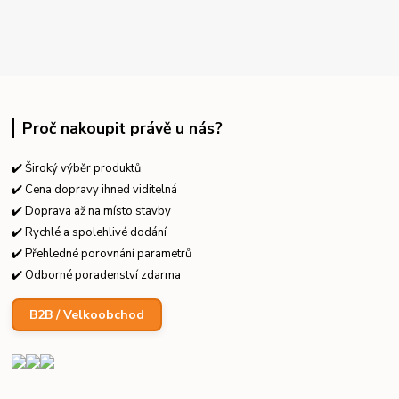
Proč nakoupit právě u nás?
✔️ Široký výběr produktů
✔️ Cena dopravy ihned viditelná
✔️ Doprava až na místo stavby
✔️ Rychlé a spolehlivé dodání
✔️ Přehledné porovnání parametrů
✔️ Odborné poradenství zdarma
B2B / Velkoobchod