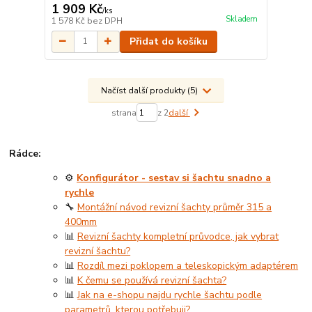
1 909 Kč
/
ks
Skladem
1 578 Kč
bez DPH
Přidat do košíku
Načíst další produkty (5)
strana
z 2
další
Rádce:
⚙️
Konfigurátor - sestav si šachtu snadno a
rychle
🔧
Montážní návod revizní šachty průměr 315 a
400mm
📊
Revizní šachty kompletní průvodce, jak vybrat
revizní šachtu?
📊
Rozdíl mezi poklopem a teleskopickým adaptérem
📊
K čemu se používá revizní šachta?
📊
Jak na e-shopu najdu rychle šachtu podle
parametrů, kterou potřebuji?