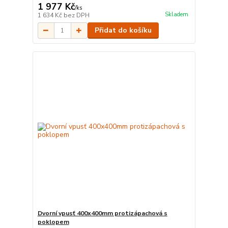
1 977 Kč
/
ks
Skladem
1 634 Kč
bez DPH
Přidat do košíku
Dvorní vpusť 400x400mm protizápachová s
poklopem