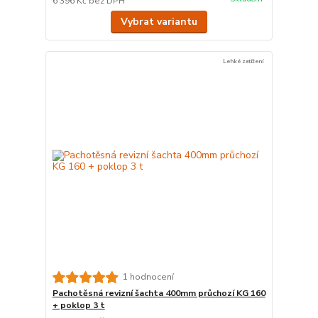
6 396 Kč
bez DPH
Vybrat variantu
Lehké zatížení
1 hodnocení
Pachotěsná revizní šachta 400mm průchozí KG 160
+ poklop 3 t