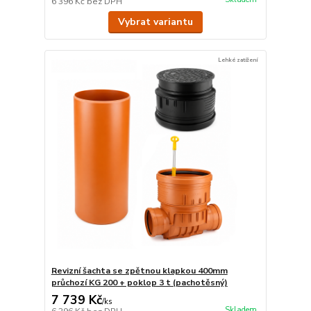
6 396 Kč
bez DPH
Vybrat variantu
Lehké zatížení
Revizní šachta se zpětnou klapkou 400mm
průchozí KG 200 + poklop 3 t (pachotěsný)
7 739 Kč
/
ks
Skladem