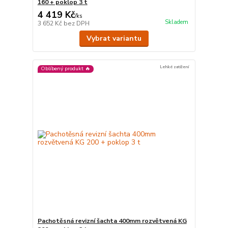
160 + poklop 3 t
4 419 Kč
/
ks
Skladem
3 652 Kč
bez DPH
Vybrat variantu
Lehké zatížení
Oblíbený produkt 🔥
Pachotěsná revizní šachta 400mm rozvětvená KG