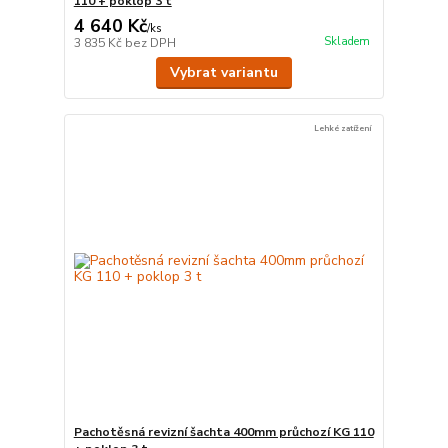
110 + poklop 3 t
4 640 Kč
/
ks
Skladem
3 835 Kč
bez DPH
Vybrat variantu
Lehké zatížení
Pachotěsná revizní šachta 400mm průchozí KG 110