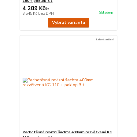
160 + poklop 3 t
4 289 Kč
/
ks
Skladem
3 545 Kč
bez DPH
Vybrat variantu
Lehké zatížení
Pachotěsná revizní šachta 400mm rozvětvená KG