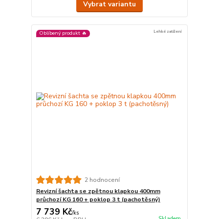
Vybrat variantu
Lehké zatížení
Oblíbený produkt 🔥
2 hodnocení
Revizní šachta se zpětnou klapkou 400mm
průchozí KG 160 + poklop 3 t (pachotěsný)
7 739 Kč
/
ks
Skladem