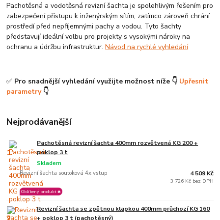
Pachotěsná a vodotěsná revizní šachta je spolehlivým řešením pro
zabezpečení přístupu k inženýrským sítím, zatímco zároveň chrání
prostředí před nepříjemnými pachy a vodou. Tyto šachty
představují ideální volbu pro projekty s vysokými nároky na
ochranu a údržbu infrastruktur.
Návod na rychlé vyhledání
✅
Pro snadnější vyhledání využijte možnost níže 👇
Upřesnit
parametry
👇
Nejprodávanější
Pachotěsná revizní šachta 400mm rozvětvená KG 200 +
1.
poklop 3 t
Skladem
Revizní šachta soutoková 4x vstup
4 509 Kč
3 726 Kč bez DPH
Oblíbený produkt 🔥
Revizní šachta se zpětnou klapkou 400mm průchozí KG 160
2.
+ poklop 3 t (pachotěsný)