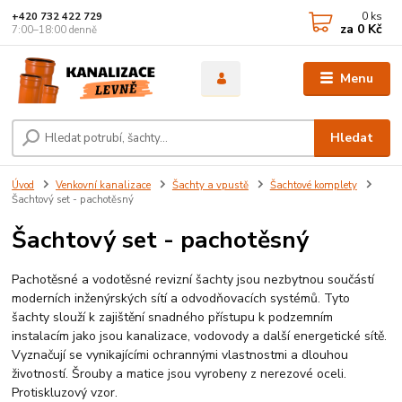
0
ks
+420 732 422 729
za
0 Kč
7:00–18:00 denně
Menu
Hledat
Úvod
Venkovní kanalizace
Šachty a vpustě
Šachtové komplety
Šachtový set - pachotěsný
Šachtový set - pachotěsný
Pachotěsné a vodotěsné revizní šachty jsou nezbytnou součástí
moderních inženýrských sítí a odvodňovacích systémů. Tyto
šachty slouží k zajištění snadného přístupu k podzemním
instalacím jako jsou kanalizace, vodovody a další energetické sítě.
Vyznačují se vynikajícími ochrannými vlastnostmi a dlouhou
životností. Šrouby a matice jsou vyrobeny z nerezové oceli.
Protiskluzový vzor.