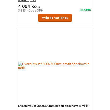
+ poklop 3 t
4 094 Kč
/
ks
Skladem
3 383 Kč
bez DPH
Vybrat variantu
Dvorní vpusť 300x300mm protizápachová s mříží