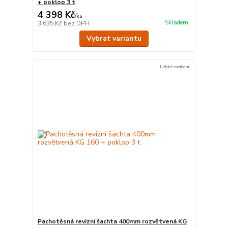
+ poklop 3 t
4 398 Kč
/
ks
Skladem
3 635 Kč
bez DPH
Vybrat variantu
Lehké zatížení
Pachotěsná revizní šachta 400mm rozvětvená KG