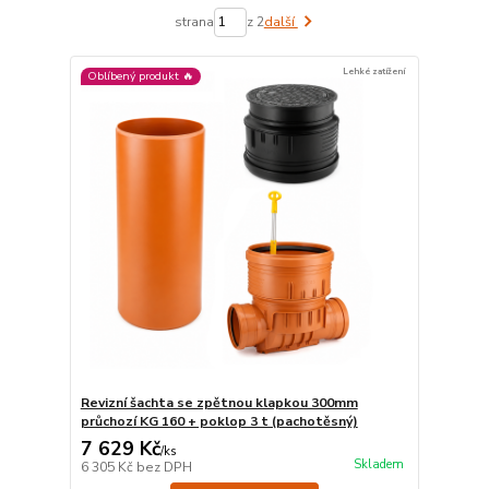
strana
z 2
další
Lehké zatížení
Oblíbený produkt 🔥
Revizní šachta se zpětnou klapkou 300mm
průchozí KG 160 + poklop 3 t (pachotěsný)
7 629 Kč
/
ks
Skladem
6 305 Kč
bez DPH