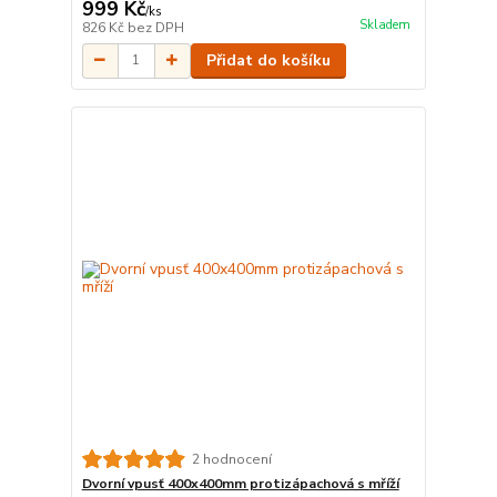
999 Kč
/
ks
Skladem
826 Kč
bez DPH
Přidat do košíku
2 hodnocení
Dvorní vpusť 400x400mm protizápachová s mříží