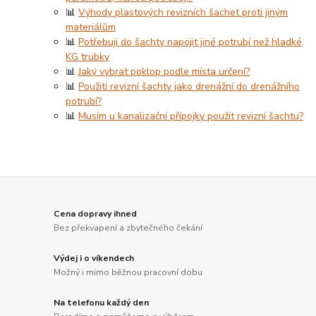
📊
Výhody plastových revizních šachet proti jiným
materiálům
📊
Potřebuji do šachty napojit jiné potrubí než hladké
KG trubky
📊
Jaký vybrat poklop podle místa určení?
📊
Použití revizní šachty jako drenážní do drenážního
potrubí?
📊
Musím u kanalizační přípojky použít revizní šachtu?
Cena dopravy ihned
Bez překvapení a zbytečného čekání
Výdej i o víkendech
Možný i mimo běžnou pracovní dobu
Na telefonu každý den