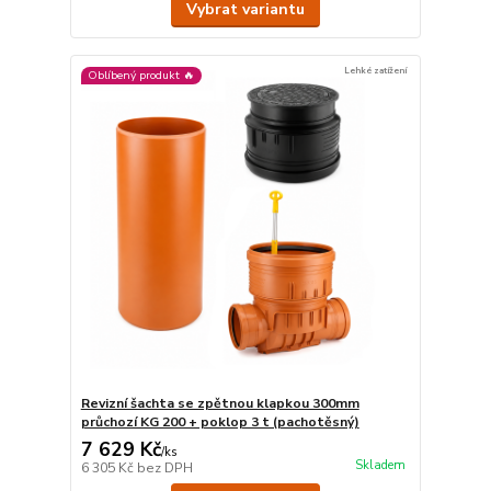
Vybrat variantu
Lehké zatížení
Oblíbený produkt 🔥
Revizní šachta se zpětnou klapkou 300mm
průchozí KG 200 + poklop 3 t (pachotěsný)
7 629 Kč
/
ks
Skladem
6 305 Kč
bez DPH