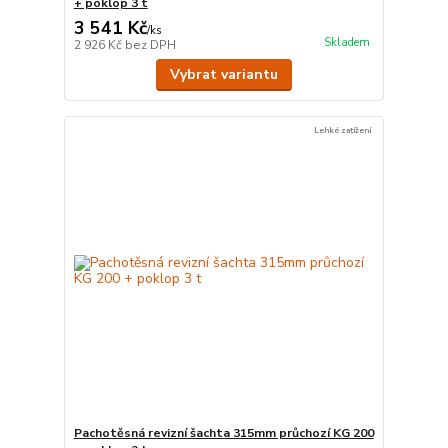
+ poklop 3 t
3 541 Kč
/
ks
Skladem
2 926 Kč
bez DPH
Vybrat variantu
Lehké zatížení
Pachotěsná revizní šachta 315mm průchozí KG 200