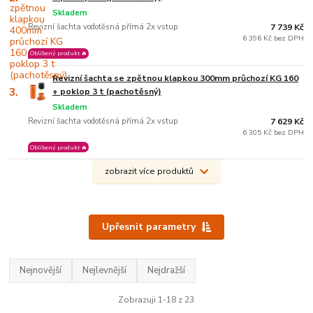
Skladem
Revizní šachta vodotěsná přímá 2x vstup
7 739 Kč
6 396 Kč bez DPH
Oblíbený produkt 🔥
Revizní šachta se zpětnou klapkou 300mm průchozí KG 160
3.
+ poklop 3 t (pachotěsný)
Skladem
Revizní šachta vodotěsná přímá 2x vstup
7 629 Kč
6 305 Kč bez DPH
Oblíbený produkt 🔥
zobrazit více produktů
Upřesnit parametry
Nejnovější
Nejlevnější
Nejdražší
Zobrazuji 1-18 z 23