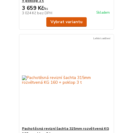
+ poklop 3 t
3 659 Kč
/
ks
Skladem
3 024 Kč
bez DPH
Vybrat variantu
Lehké zatížení
Pachotěsná revizní šachta 315mm rozvětvená KG