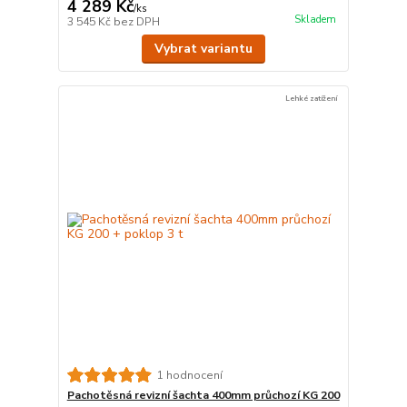
4 289 Kč
/
ks
Skladem
3 545 Kč
bez DPH
Vybrat variantu
Lehké zatížení
1 hodnocení
Pachotěsná revizní šachta 400mm průchozí KG 200