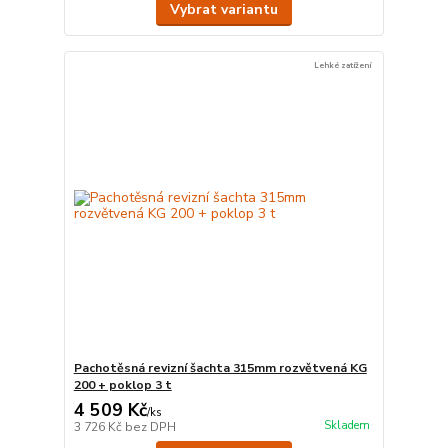
Vybrat variantu
Lehké zatížení
Pachotěsná revizní šachta 315mm rozvětvená KG
200 + poklop 3 t
4 509 Kč
/
ks
Skladem
3 726 Kč
bez DPH