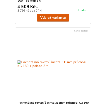
200 + poklop 3 t
4 509 Kč
/
ks
Skladem
3 726 Kč
bez DPH
Vybrat variantu
Lehké zatížení
Pachotěsná revizní šachta 315mm průchozí KG 160