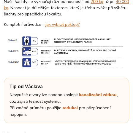
Naše šachty se vyznačují různou nosností, od
200 kg
až po
40 000
kg
. Nosnost je důležitým faktorem, který je třeba zvážit při výběru
šachty pro specifickou lokalitu.
Kompletní průvodce -
jak vybrat poklop?
Tip od Václava
Nevyužité otvory lze snadno zaslepit
kanalizační zátkou
,
což zajistí těsnost systému.
Při změně průměru použijte
redukci
pro přizpůsobení
napojení.