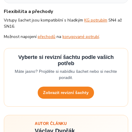
Flexibilita a přechody
Vstupy šachet jsou kompatibilní s hladkým
KG potrubím
SN4 až
SN16.
Možnost napojení
přechodů
na
korugované potrubí
.
Vyberte si revizní šachtu podle vašich
potřeb
Máte jasno? Projděte si nabídku šachet nebo si nechte
poradit.
Zobrazit revizní šachty
AUTOR ČLÁNKU
Václav Dvořák