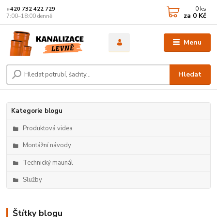
0
ks
+420 732 422 729
za
0 Kč
7:00–18:00 denně
Menu
Hledat
Kategorie blogu
Produktová videa
Montážní návody
Technický maunál
Služby
Štítky blogu