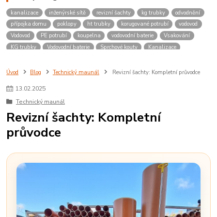
kanalizace
inženýrské sítě
revizní šachty
kg trubky
odvodnění
přípojka domu
poklopy
ht trubky
korugované potrubí
vodovod
Vodovod
PE potrubí
koupelna
vodovodní baterie
Vsakování
KG trubky
Vodovodní baterie
Sprchové kouty
Kanalizace
Poklopy
Revizní šachty
Úvod
Blog
Technický maunál
Revizní šachty: Kompletní průvodce
13
.
02
.
2025
Technický maunál
Revizní šachty: Kompletní
průvodce