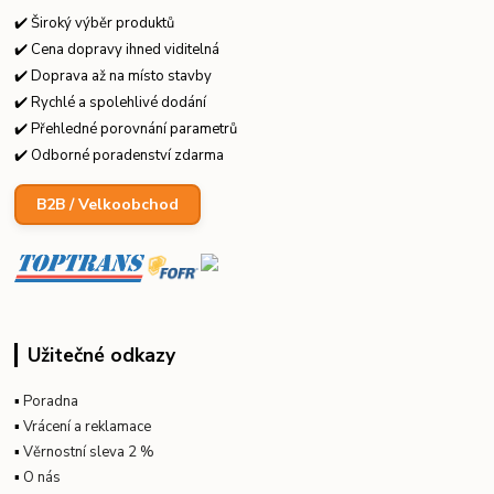
✔️ Široký výběr produktů
✔️ Cena dopravy ihned viditelná
✔️ Doprava až na místo stavby
✔️ Rychlé a spolehlivé dodání
✔️ Přehledné porovnání parametrů
✔️ Odborné poradenství zdarma
B2B / Velkoobchod
Užitečné odkazy
▪
Poradna
▪
Vrácení a reklamace
▪
Věrnostní sleva 2 %
▪
O nás