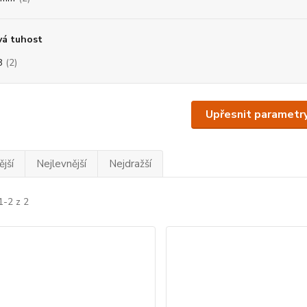
vá tuhost
8
(2)
Upřesnit parametr
jší
Nejlevnější
Nejdražší
1-2 z 2