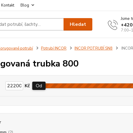
Kontakt
Blog
Jsme t
Hledat
+420
7:00–1
orugované potrubí
Potrubí INCOR
INCOR POTRUBÍ SN8
INCOR 
govaná trubka 800
Kč
Od
r
0mm
(2)