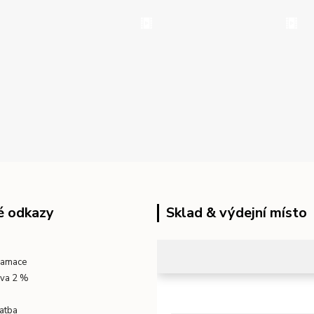
é odkazy
Sklad & výdejní místo
klamace
eva 2 %
atba