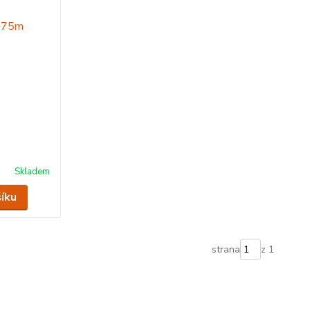
Skladem
šíku
strana
z 1