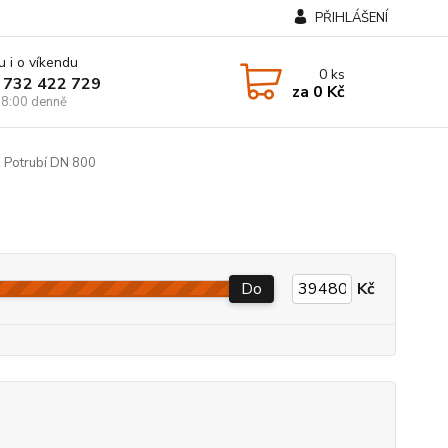
PŘIHLÁŠENÍ
u i o víkendu
0
ks
 732 422 729
za
0 Kč
8:00 denně
Potrubí DN 800
Do
Kč