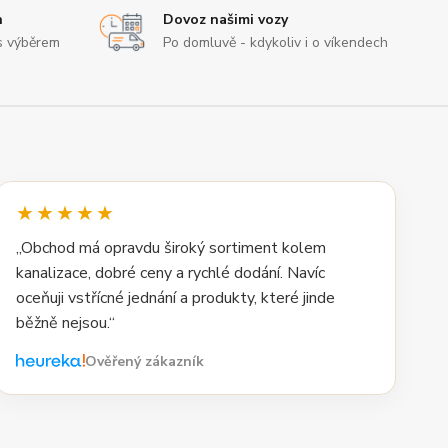
n
Dovoz našimi vozy
s výběrem
Po domluvě - kdykoliv i o víkendech
★★★★★
„Obchod má opravdu široký sortiment kolem
kanalizace, dobré ceny a rychlé dodání. Navíc
oceňuji vstřícné jednání a produkty, které jinde
běžně nejsou.“
Ověřený zákazník