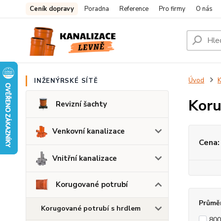
Ceník dopravy
Poradna
Reference
Pro firmy
O nás
Úvod
K
INŽENÝRSKÉ SÍTĚ
Koru
Revizní šachty
Venkovní kanalizace
Cena:
Vnitřní kanalizace
Korugované potrubí
Průmě
Korugované potrubí s hrdlem
80