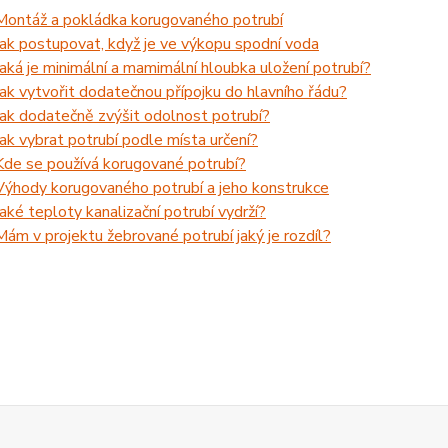
Montáž a pokládka korugovaného potrubí
Jak postupovat, když je ve výkopu spodní voda
Jaká je minimální a mamimální hloubka uložení potrubí?
Jak vytvořit dodatečnou přípojku do hlavního řádu?
Jak dodatečně zvýšit odolnost potrubí?
Jak vybrat potrubí podle místa určení?
Kde se používá korugované potrubí?
Výhody korugovaného potrubí a jeho konstrukce
Jaké teploty kanalizační potrubí vydrží?
Mám v projektu žebrované potrubí jaký je rozdíl?