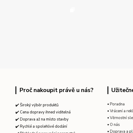
Proč nakoupit právě u nás?
Užitečn
▪
Poradna
✔️ Široký výběr produktů
▪
Vrácení a re
✔️ Cena dopravy ihned viditelná
▪
Věrnostní sl
✔️ Doprava až na místo stavby
▪
O nás
✔️ Rychlé a spolehlivé dodání
▪
Doprava a pl