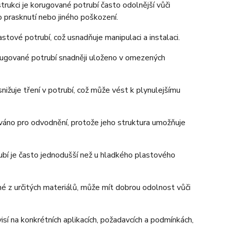
trukci je korugované potrubí často odolnější vůči
o prasknutí nebo jiného poškození.
stové potrubí, což usnadňuje manipulaci a instalaci.
orugované potrubí snadněji uloženo v omezených
nižuje tření v potrubí, což může vést k plynulejšímu
íváno pro odvodnění, protože jeho struktura umožňuje
ubí je často jednodušší než u hladkého plastového
é z určitých materiálů, může mít dobrou odolnost vůči
 na konkrétních aplikacích, požadavcích a podmínkách,