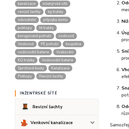
Odo
kanalizace
inženýrské sítě
mec
revizní šachty
kg trubky
odvodnění
přípojka domu
Niž
poklopy
ht trubky
Úsp
korugované potrubí
vodovod
pro
Vodovod
PE potrubí
koupelna
Sní
vodovodní baterie
Vsakování
pro
KG trubky
Vodovodní baterie
Sprchové kouty
Kanalizace
Vho
efe
Poklopy
Revizní šachty
Sna
INŽENÝRSKÉ SÍTĚ
pot
Odo
Revizní šachty
růz
Venkovní kanalizace
Samozřejm