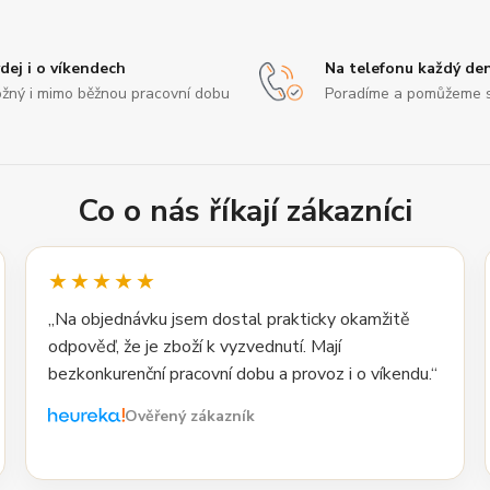
dej i o víkendech
Na telefonu každý de
žný i mimo běžnou pracovní dobu
Poradíme a pomůžeme 
Co o nás říkají zákazníci
★★★★★
„Na objednávku jsem dostal prakticky okamžitě
odpověď, že je zboží k vyzvednutí. Mají
bezkonkurenční pracovní dobu a provoz i o víkendu.“
Ověřený zákazník