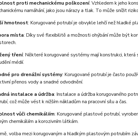
lnost proti mechanickému poškození
: Vzhledem k jeho kons
hanickému namáhání, jako jsou nárazy a tlak. To může snížit rizik
ší hmotnost
: Korugované potrubí je obvykle lehčí než hladké pla
ora místa
: Díky své flexibilitě a možnosti ohýbání může být k
storech.
žený tření
: Některé korugované systémy mají konstrukci, která s
udění médií.
dné pro drenážní systémy
: Korugované potrubí je často použ
ktivní přenos vody a snadné odvodnění.
dná instalace a údržba
: Instalace a údržba korugovaného potr
rubí, což může vést k nižším nákladům na pracovní sílu a čas.
lnost vůči chemikáliím
: Korugované plastové potrubí, vyroben
ným chemikáliím a korozivním látkám.
ě, volba mezi korugovaným a hladkým plastovým potrubím závisí