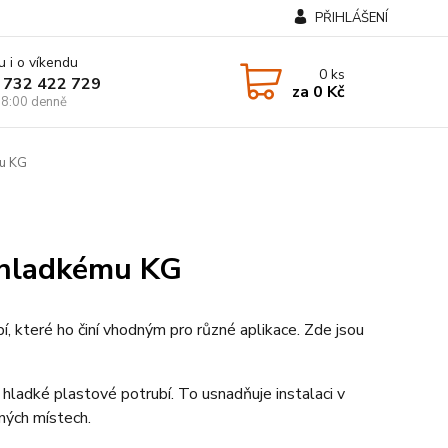
PŘIHLÁŠENÍ
u i o víkendu
0
ks
 732 422 729
za
0 Kč
8:00 denně
mu KG
 hladkému KG
 které ho činí vhodným pro různé aplikace. Zde jsou
 hladké plastové potrubí. To usnadňuje instalaci v
ných místech.