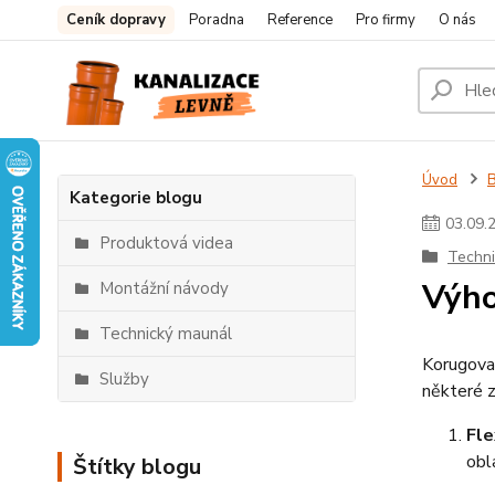
Ceník dopravy
Poradna
Reference
Pro firmy
O nás
Úvod
Kategorie blogu
03
.
09
.
Produktová videa
Techn
Výho
Montážní návody
Technický maunál
Korugovan
Služby
některé z
Fle
obl
Štítky blogu