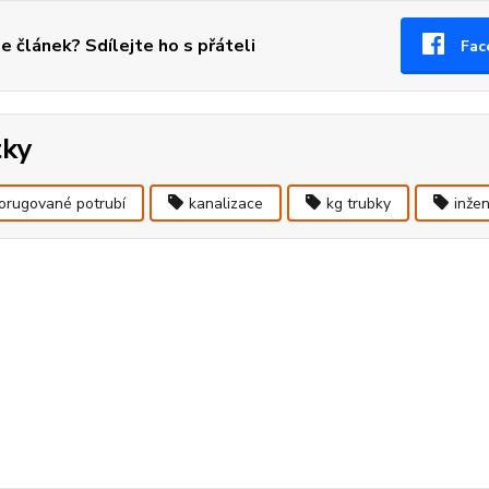
se článek? Sdílejte ho s přáteli
Fac
tky
orugované potrubí
kanalizace
kg trubky
inžen