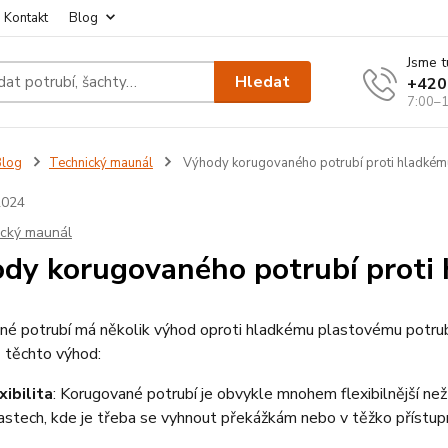
Kontakt
Blog
Jsme t
Hledat
+420
7:00–1
Blog
Technický maunál
Výhody korugovaného potrubí proti hladké
2024
ický maunál
dy korugovaného potrubí proti
é potrubí má několik výhod oproti hladkému plastovému potrubí,
 těchto výhod:
xibilita
: Korugované potrubí je obvykle mnohem flexibilnější než
astech, kde je třeba se vyhnout překážkám nebo v těžko přístup