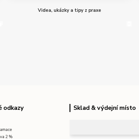
Videa, ukázky a tipy z praxe
é odkazy
Sklad & výdejní místo
klamace
eva 2 %