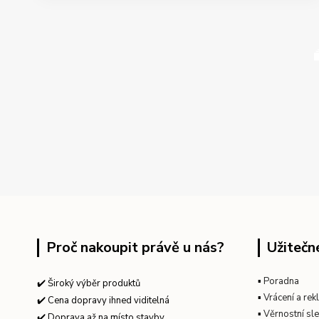
Proč nakoupit právě u nás?
Užitečn
▪
Poradna
✔️ Široký výběr produktů
▪
Vrácení a re
✔️ Cena dopravy ihned viditelná
▪
Věrnostní sl
✔️ Doprava až na místo stavby